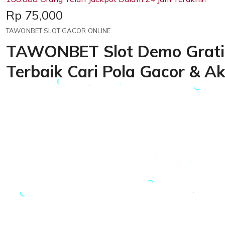
Price:
Rp 75,000
TAWONBET SLOT GACOR ONLINE
TAWONBET Slot Demo Grati
Terbaik Cari Pola Gacor & A
Loading...