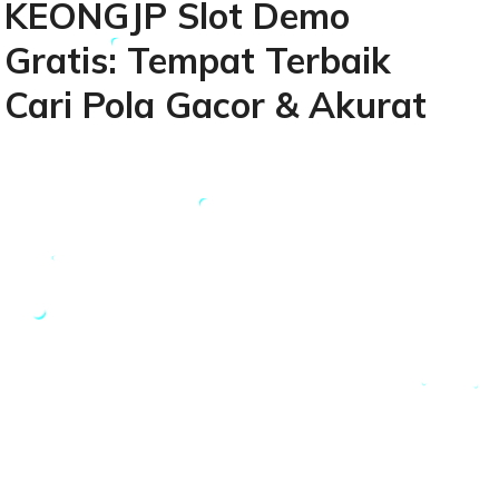
KEONGJP Slot Demo
Gratis: Tempat Terbaik
Cari Pola Gacor & Akurat