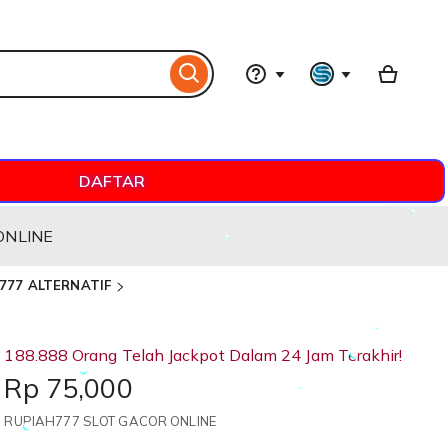
DAFTAR
ONLINE
777 ALTERNATIF
188.888 Orang Telah Jackpot Dalam 24 Jam Terakhir!
Price:
Rp 75,000
RUPIAH777 SLOT GACOR ONLINE