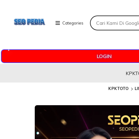
KPKTOTO
Skip
Search
to
Categories
for
Content
items
or
shops
LOGIN
KPKT
KPKTOTO
L