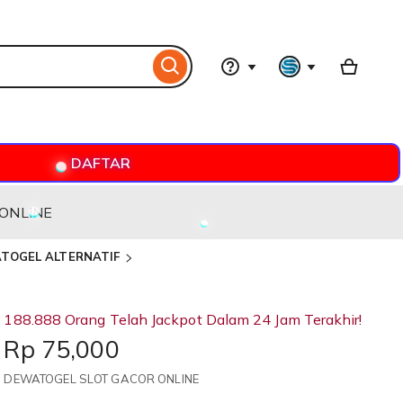
DAFTAR
ONLINE
TOGEL ALTERNATIF
188.888 Orang Telah Jackpot Dalam 24 Jam Terakhir!
Price:
Rp 75,000
DEWATOGEL SLOT GACOR ONLINE