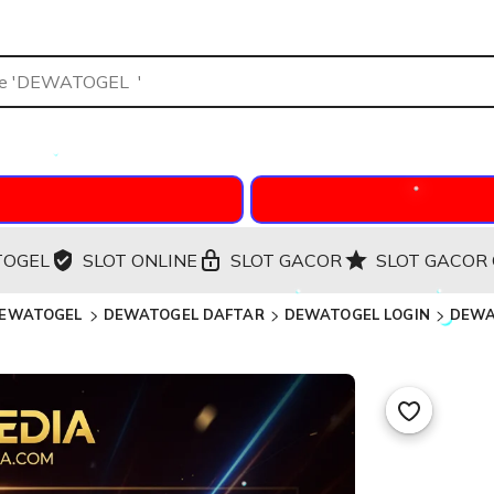
OGEL
SLOT ONLINE
SLOT GACOR
SLOT GACOR 
DEWATOGEL
DEWATOGEL DAFTAR
DEWATOGEL LOGIN
DEWA