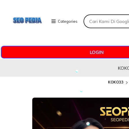
KOKO33
Skip
Search
to
Categories
for
Content
items
or
shops
LOGIN
KOK
KOKO33