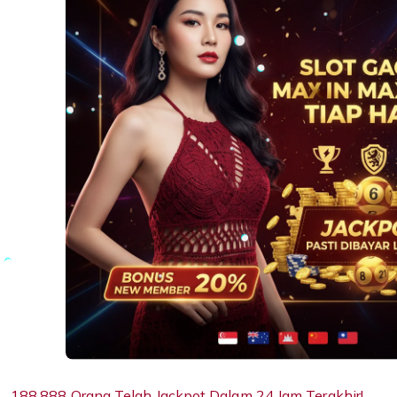
188.888 Orang Telah Jackpot Dalam 24 Jam Terakhir!