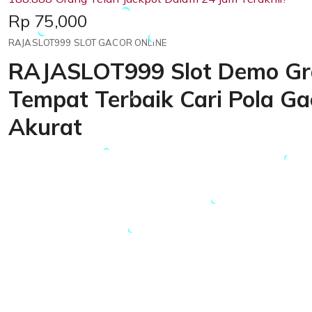
Price:
Rp 75,000
RAJASLOT999 SLOT GACOR ONLINE
RAJASLOT999 Slot Demo Gra
Tempat Terbaik Cari Pola Ga
Akurat
Loading...