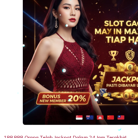
188.888 Orang Telah Jackpot Dalam 24 Jam Terakhir!