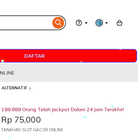
DAFTAR
NLINE
 ALTERNATIF
188.888 Orang Telah Jackpot Dalam 24 Jam Terakhir!
Price:
Rp 75,000
TANAH4D SLOT GACOR ONLINE