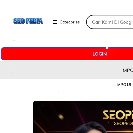
MPO19
Skip
Search
to
Categories
for
Content
items
or
shops
LOGIN
MPO
MPO19