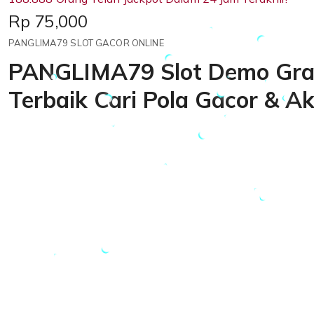
Price:
Rp 75,000
PANGLIMA79 SLOT GACOR ONLINE
PANGLIMA79 Slot Demo Grat
Terbaik Cari Pola Gacor & A
Loading...