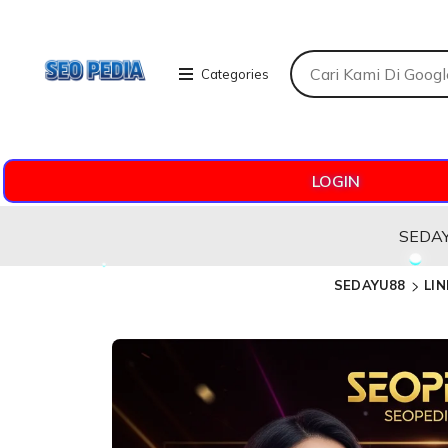
SEDAYU88
Skip
Search
to
Categories
for
Content
items
or
shops
LOGIN
SEDA
SEDAYU88
LI