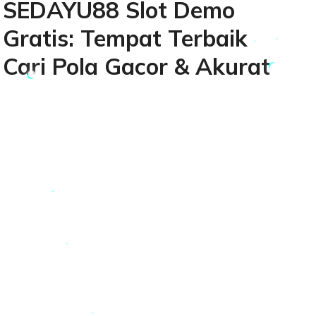
SEDAYU88 Slot Demo
Gratis: Tempat Terbaik
Cari Pola Gacor & Akurat