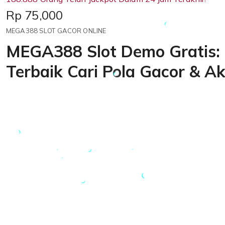
Price:
Rp 75,000
MEGA388 SLOT GACOR ONLINE
MEGA388 Slot Demo Gratis:
Terbaik Cari Pola Gacor & A
Loading...