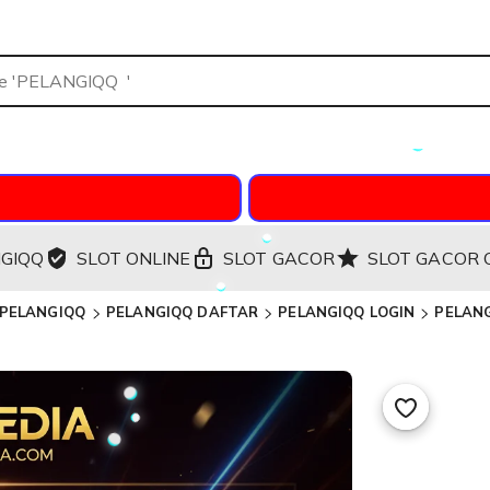
GIQQ
SLOT ONLINE
SLOT GACOR
SLOT GACOR 
 PELANGIQQ
PELANGIQQ DAFTAR
PELANGIQQ LOGIN
PELANG