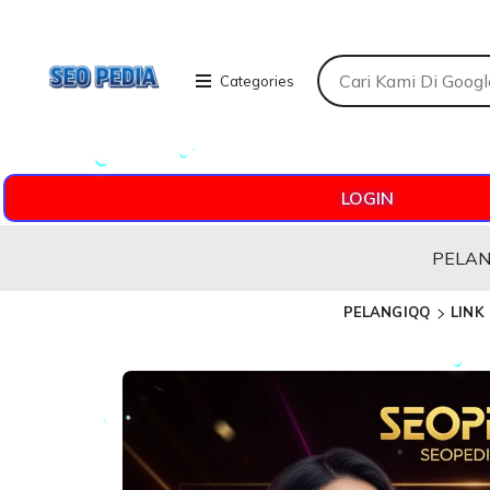
PELANGIQQ
Skip
Search
to
Categories
for
Content
items
or
shops
LOGIN
PELAN
PELANGIQQ
LINK