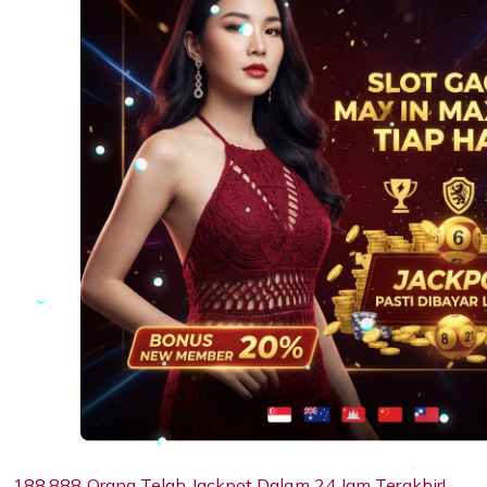
188.888 Orang Telah Jackpot Dalam 24 Jam Terakhir!