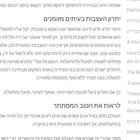
שמחה היא הבחירה להתמקד דווקא מתוך הקושי בחצי הכוס המל
נושות
יתרון העצבות בעיתים מזומנים
בחירה
היצר הרע יודע היטב שכאשר אנו נשקע בעצבות, יקל עליו למשול בנ
בדי”ת
הוא שהאדם יפול לעצבות ודכדוך. הן לאחר שעבר עבירה חלילה וחס
A Mor
בעיתים מזומנים ומתאימים. אך אין זוהי העצבות המוכרת לנו. א
How D
במעט עצב. עצב שבעזרתו ניתן להתרומם יותר ולא ליפול על ידו, 
All-Or
מחליט לשנות, לפעול ולהתעלות. העצבות עפ”י התניא מגיעה מיס
הרגלים ישנים הטבועים בנו ועמידה באותו המקום מבחינה רוחנ
The Be
למעלה, נעה תמיד ללא סוף, מחממת ומאירה.
Transc
כך גם האדם בעל תכונת המרירות- שואף לשינוי, פועל ומתעלה.
“Huma
True 
לראות את הטוב המסתתר
Becom
העולם מלא באירועים קשים שנראים רעים ואכזריים. כל חוויה של מ
דרכים
בהתגלמותו. אך חשיבה זו מוטעית היא בעיקרה.
חסידות
מפני שהרי זה שברא את העולם ואת המעידות והקשיים, הרי הוא 