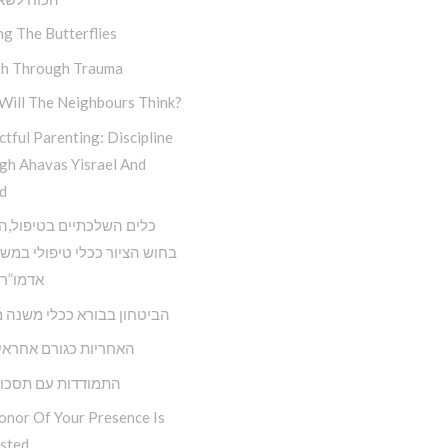
ng The Butterflies
h Through Trauma
Will The Neighbours Think?
tful Parenting: Discipline
gh Ahavas Yisrael And
d
כלים השלכתיים בטיפול,ה
בחוש הציור ככלי טיפולי במש
אדמו”ר 
הביטחון בבורא ככלי משנה מ
האחריות כגורם אחראי 
התמודדות עם תסכול
onor Of Your Presence Is
sted…