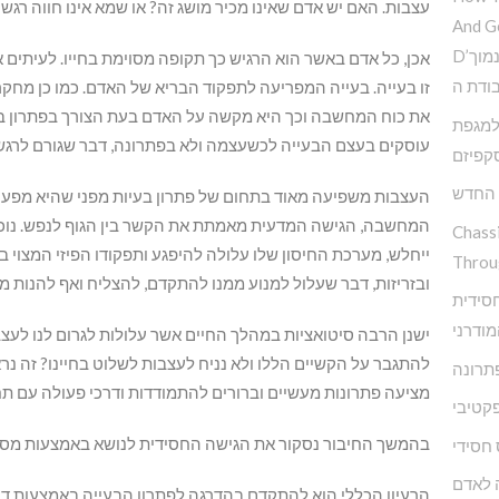
עצבות. האם יש אדם שאינו מכיר מושג זה? או שמא אינו חווה רגש 
And G
D’הדרך להמנע מדימוי עצמי נמוך
אכן, כל אדם באשר הוא הרגיש כך תקופה מסוימת בחייו. לעיתי
ודת ה
זו בעייה. בעייה המפריעה לתפקוד הבריא של האדם. כמו כן מח
את כוח המחשבה וכך היא מקשה על האדם בעת הצורך בפתרון בעיו
 למגפת
עוסקים בעצם הבעייה לכשעצמה ולא בפתרונה, דבר שגורם לרגש
קפיזם
 החדש
העצבות משפיעה מאוד בתחום של פתרון בעיות מפני שהיא מפע
המחשבה, הגישה המדעית מאמתת את הקשר בין הגוף לנפש. נוכחי
Chass
ייחלש, מערכת החיסון שלו עלולה להיפגע ותפקודו הפיזי המצוי ב
Throu
ובזריזות, דבר שעלול למנוע ממנו להתקדם, להצליח ואף להנות ממ
חסידית
ודרני
ישנן הרבה סיטואציות במהלך החיים אשר עלולות לגרום לנו לעצ
להתגבר על הקשיים הללו ולא נניח לעצבות לשלוט בחיינו? זה נ
פתרונה
מציעה פתרונות מעשיים וברורים להתמודדות ודרכי פעולה עם תח
קטיבי
בהמשך החיבור נסקור את הגישה החסידית לנושא באמצעות מספ
 חסידי
 לאדם
הרעיון הכללי הוא להתקדם בהדרגה לפתרון הבעייה באמצעות דר