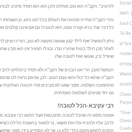
Social
להיטיב”. הקב”ה הוא טוב מוחלט ולכן הוא הוא תמיד מיטיב לבוראיו. 
ך השם
והרי הקב”ה מחייה ומהווה את העולם בכל רגע ורגע. ובהשגחתו ה
Soul 
כל דבר שה’ ברא וקורה עמנו, הוא לטובה! גם אם איננו קולטים ז
To Be
ניתן להמשיל זאת לילד קטן שעשה מעשה לא טוב, הוריו רוצים לחנכ
 צעדים
לאחר מכן הילד בטוח שהוריו נגדו. ובגילו הצעיר אין הוא מבין 
השפעה
שיגדל יבין, שעשו זאת לטובה שלו.
שמחים
הנמשל מובן. הרי אנו הבנים של הקב”ה ולא תמיד ביכולתנו להבין 
Watch
הקב”ה שהוא כל יכול והוא עצם הטוב. לכן, גם אם נראה לנו שהמצב
למהות
מהתמונה השלמה. מפני שאנו לא מבינים מהי הכוונה האלוקית וב
גם יחד מגיעים לשלמות האמיתית.
Chassi
Purpos
רבי עקיבא-הכל לטובה!
“Give 
אמונה מסוג זה שהכל לטובה, מתבטאת אצל התנא רבי עקיבא. מס
Chass
לרכב עליו ולהניח עליו את משאו , נר למאור בחשכת הלילה כשיא
Confr
התכוון לחפש מקום בכדי ללון בו, אך לא הסתייע בידו. מפני שתוש