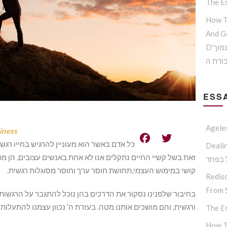
The Es
How T
And G
D’הדרך להמנע מדימוי עצמי נמוך
ודת ה
ESSA
Agele
iness
כל אדם באשר הוא מעוניין להרגיש בחייו רגשו
דרכת תורת
זאת בשל קשיי החיים נתקלים אנו לא אחת באנשים עצובים, הן מפני
 בפחד
קושי במימוש העצמי,תחושת חוסר ערך וחוסר מסוגלות רגשית.
Redisc
From S
בחיבור שלפנינו נסקור את הדרכים בהן נוכל להתגבר על הרגשו
ורגשית, והם מושכים אותנו מטה. בעזרת ה’ נכוון עצמנו להתעלות 
The Es
How T