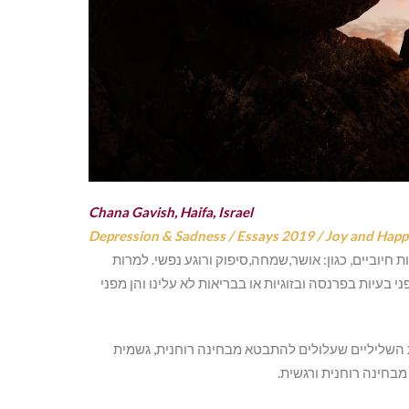
Chana Gavish, Haifa, Israel
Depression & Sadness
/
Essays 2019
/
Joy and Happ
ת חיוביים, כגון: אושר,שמחה,סיפוק ורוגע נפשי. למרות
 בעיות בפרנסה ובזוגיות או בבריאות לא עלינו והן מפני
ת השליליים שעלולים להתבטא מבחינה רוחנית, גשמית
מבחינה רוחנית ורגשית.