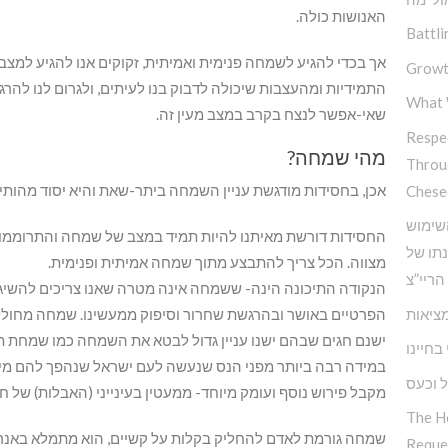
האנושות כולה.
Battli
אך בכדי להגיע לשמחה פנימית ואמיתית, זקוקים אנו להגיע למצב
Growt
התמידיות ומהעצבות שיכולה לדבוק בנו לעיתים, ולגרום לנו להרגי
What 
שאי-אפשר לנצח בקרב במצב מעין זה.
Respec
מהי שמחה?
Throu
אכן, בחסידות מודגשת עניין השמחה ביתר-שאת והיא יסוד מהותי ב
Chese
שימוש
החסידות דורשת מאיתנו להיות תמיד במצב של שמחה והתרוממות
נתו של
מצווה. הכל צריך להתבצע מתוך שמחה אמיתית ופנימית.
הריי”צ
הנקודה התיכונה הינה- ששמחה אינה מטרה שאנו צריכים להשיג אל
ציאות
הפרטיים באושר ובהרגשת שחרור וסיפוק ממעשינו. שמחה מחוללת
ישנם חגים שבהם ישנו עניין גדול לבטא את השמחה כמו שמחת תור
בחיינו
במידה רבה ביותר מפני הנס שנעשה לעם ישראל שנהפך להם מי
 וכעס
מקבל פירוש נוסף ועומק מיוחד- ממעטין בעינייני (האבלות) של 
The H
שמחה גורמת לאדם להחליק בקלות על קשיים, הוא מתמלא באנרגי
Reque