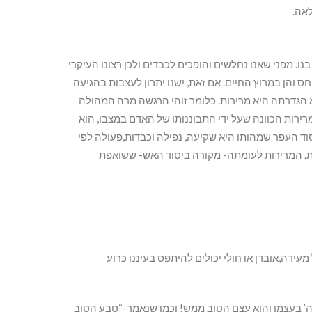
אה.
ו. מפני שאנו נחלשים והופכים לכבדים ולכן רצונו העיקרי
 והן במרוץ החיים. אם זאת, ישנו יתרון לעצבות בהגיעה
לא הגדרתה היא מרירות. כלומר זוהי הרגשה מרה המהולה
מרירות הכוונה שעל ידי התבוננותו של האדם במצבו, הוא
וד העפר שמהותו היא שקיעה, נפילה וכבדות,פעולה לפי
ית. המרירות לעומתה- מקורה ביסוד האש- ששואפת
עידה,אובדן או חולי יכולים להיתפס בעיננו כרוע
ה’ בעצמו והוא עצם הטוב ממש! וכמו שנאמר-“טבע הטוב