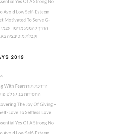
sential Yes Of A Strong No
o Avoid Low Self-Esteem
et Motivated To Serve G-
וקבלת מוטיבציה בעב
YS 2019
ss
Dealing With Fearה
החסידות בנוגע לטיפול
overing The Joy Of Giving –
elf-Love To Selfless Love
sential Yes Of A Strong No
o Avoid Low Self-Esteem