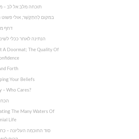
תוכחה מלב אל לב – מ
במקום לְהִתְקַשֵׁ‏‏‏‏‏‏‏‏‏‏‏‏‏‏‏‏‏‏‏‏‏‏‏‏‏ר, אולי פשו
דחף מו
הנתינה לאחר ככלי לשינו
ot A Doormat; The Quality Of
onfidence
And Forth
ing Your Beliefs
y – Who Cares?
הכח 
ating The Many Waters Of
nial Life
הכוח לשאו