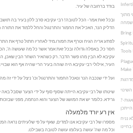
Inferti
בודד ברחובה של עיר.
י מתוך
ובכל זאת אמר- הכל לטובה! רבי עקיבא סרב ללון בעיר בה תושביה
שמחה
הדליק הנר, האכיל את החמור והתרנגול והחל ללמוד את התורה 
Bring 
לפתע אריה הגיח וטרף את חמורו.מיד לאחריו חתול טרף את התרנ
Spirit
חסר כל, באפלה גדולה ובכל זאת אמר אשר כל מה שעושה ה’, הכו
Tools 
עקיבא לא הבין מהו פשר הדבר. רק כשהאיר השחר הבין שאכן, הכל
Plagu
העיר, אילולי רבי עקיבא היה שוהה בעיר הרי שהיה אף הוא שבויי.
Make 
ועל ידי שנכבה הנר ונאכל החמור והתרנגול וכו’ ניצל על ידי זה מהיז
השינוי
שיטתו של רבי עקיבא הייתה שסוף סוף על ידי הצער שסבל באה לו
גרידא. כלומר יש את המושג של הצער והוא הנחמה, מפני שבזכות
?חיים בעולם המודרני ללא דאגות-
הייתכן
אין רע יורד מלמעלה
א נניח
מספרו של רבי עקיבא אנו למדים, שאף על פי שלעיתים נראה המצב 
בחיינו
וכל מה שה’ עושה בעלומו עושה לטובה בשבילנו.