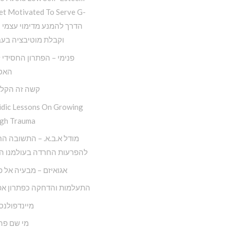
et Motivated To Serve G-
וקבלת מוטיבציה בעב
פנימי – הפתרון החסידי
האס
קשה זה הקל
idic Lessons On Growing
gh Trauma
מודל א.ב.א. – התשובה ה
להפרעות החרדה בעולמנו המ
אגואיזם – מבעיה אל 
התעלמות והדחקה כפתרון אפ
מיינדפולנס
מי שם פה