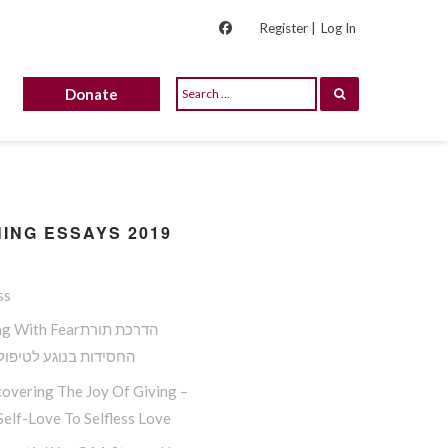
Register |
Log In
Donate
ING ESSAYS 2019
ss
Dealing With Fearה
החסידות בנוגע לטיפול
overing The Joy Of Giving –
elf-Love To Selfless Love