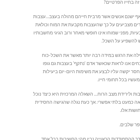
זה בחייו הפרטיים?
ם אף ישנם אנשים אשר מרבית חייהם מהולה בעצב…עצבות
קרים מצביעים על כך שהעצבות מקבעת את המוח וכולאת
ת, מפני שמוחו אינו חופשי מאחר ורוב הגיגי מחשבותיו
 להשפיע על השכל.
ילה את הרגש במידה רבה יותר מאשר את השכל-כוח
ם אנו לראות שכאשר אדם ‘נתקף’ בעצבות גם גופו
חסר יקשה עליו לבצע את משימות היום-יום ביעילות
עשיו בכל תחומי חייו.
בות ולירידת מצב הרוח… השאלה המרכזית היא כיצד נוכל
ראה כמעט בלתי אפשרי. אך כעת נגלה שהגישה החסידית
ושות אלו.
ר שלבים.
ך ההתמודדות הראוייה,נבין מהי החשיבות בכל אחד