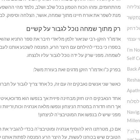
צליחה
מהתחומים, ומהו הכוח הטמון בכל שלב ושלב, נלמד מהי ההשפעה 
מנת לשפר את אורח חיינו מתוך שמחה, אושר, הצלחה וסיפוק. לב
ט נְתַקְשֵׁר
רק מתוך שמחה נוכל לגבור על קשיים
ל דחק
י עצמי
אדמו”ר הזקן-רבי שניאור זלמן מליאדי חיבר את ספר התניא שהוא
בספרו כי בכדי להילחם עם היצר הרע, המנסה לשכנע אותנו לעבור 
I’m N
לשמחה. מפני שרק על ידה נוכל לגבור עליו ולנצחו.
Self C
Back 
בפרק כ”ו אדמו”ר הזקן מדגים זאת בעזרת משל:
Reshap
כאשר שני אנשים נאבקים זה עם זה, כל אחד צריך לגבור על חברו.
Apath
אחד הנאבקים הינו חזק מבחינה פיזית אך בנפשו הוא מדוכא,איטי ו
לסלוח
אך רוחו חדורה במטרת הניצחון ונפשו מלאה אנרגיה וכוח,זריזות ו
Navig
מפני שיש לו בנפשו את המוטיבצי’ה לניצחון!
Millen
אם כן, מטרתנו היא להוסיף אנרגיה ומוטיבצי’ה בכדי להגביר א
?’סוד החוכמה העליונה – כח מ”ה:
הטובים שיש בכוחנו לעשות, על היצר הרע המנסה לפתות אותנו ל
ל ‘מה