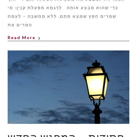
כְּדֵי שֶׁהוּא מְבַצֵּעַ אוֹתָהּ לְדֻגְמָא מִפְּעֻלַּת קִנְיָן: מִי
שֶׁמֵּרִים חֵפֶץ שֶׁמָּצָא סְתָם, לְלֹא מַחֲשָׁבָה – לְעֻמַּת
הַמֵּרִים אֶת
Read More