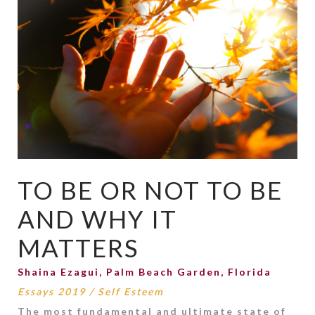
TO BE OR NOT TO BE
AND WHY IT
MATTERS
Shaina Ezagui, Palm Beach Garden, Florida
Essays 2019
/
Self Esteem
The most fundamental and ultimate state of