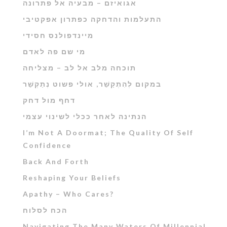
אגואיזם – מבעיה אל פתרונה
התעלמות והדחקה כפתרון אפקטיבי
מיינדפולנס חסידי
מי שם פה לאדם
תוכחה מלב אל לב – מצליחה
במקום לְהִתְקַשֵׁ‏‏‏‏‏‏‏‏‏‏‏‏‏‏‏‏‏‏‏‏‏‏‏‏‏ר, אולי פשוט נְתַקְשֵׁר
דחף מול דחק
הנתינה לאחר ככלי לשינוי עצמי
I’m Not A Doormat; The Quality Of Self
Confidence
Back And Forth
Reshaping Your Beliefs
Apathy – Who Cares?
הכח לסלוח
Navigating The Many Waters Of Millennial