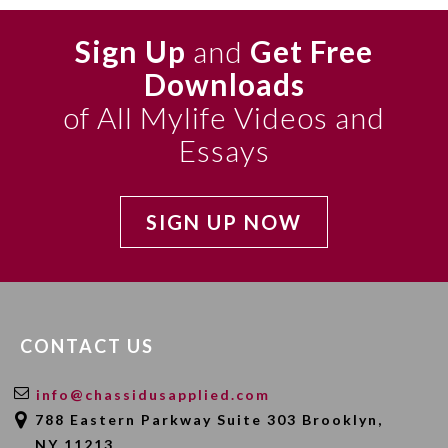
Sign Up
and
Get Free
Downloads
of All Mylife Videos and
Essays
SIGN UP NOW
CONTACT US
info@chassidusapplied.com
788 Eastern Parkway Suite 303 Brooklyn,
NY 11213