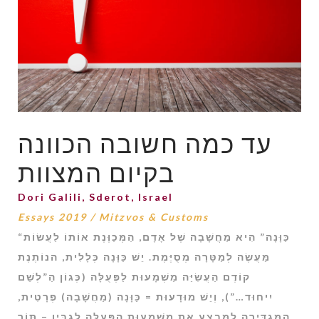
עד כמה חשובה הכוונה
בקיום המצוות
Dori Galili, Sderot, Israel
Essays 2019
/
Mitzvos & Customs
“כַּוָּנָה” הִיא מַחֲשָׁבָה שֶׁל אָדָם, הַמְּכַוֶּנֶת אוֹתוֹ לַעֲשׂוֹת
מַּעֲשֶׂה לְמַטָּרָה מְסֻיֶּמֶת. יֵשׁ כַּוָּנָה כְּלָלִית, הנוֹתֶנֶת
קוֹדֶם הַעֲשִׂיַּה מַשְׁמָעוּת לַפְּעֻלָּה (כְּגוֹן הַ”לְשֵׁם
יִיחוּד…”), וְיֵשׁ מוּדָעוּת = כַּוָּנָה (מַחֲשָׁבָה) פְּרָטִית,
הַמַּגְדִּירָה לַמְּבַצֵעַ אֶת מַשְׁמָעוּת הַפְּעֻלָּה לְגַבָּיו – תּוֹך