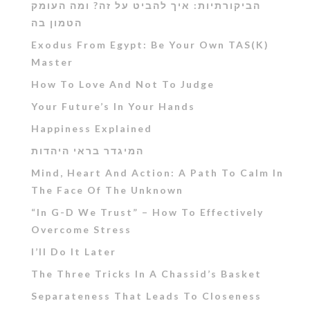
הביקורתיות: איך להביט על זה? ומה העומק
הטמון בה
Exodus From Egypt: Be Your Own TAS(K)
Master
How To Love And Not To Judge
Your Future’s In Your Hands
Happiness Explained
המיגדר בראי היהדות
Mind, Heart And Action: A Path To Calm In
The Face Of The Unknown
“In G-D We Trust” – How To Effectively
Overcome Stress
I’ll Do It Later
The Three Tricks In A Chassid’s Basket
Separateness That Leads To Closeness