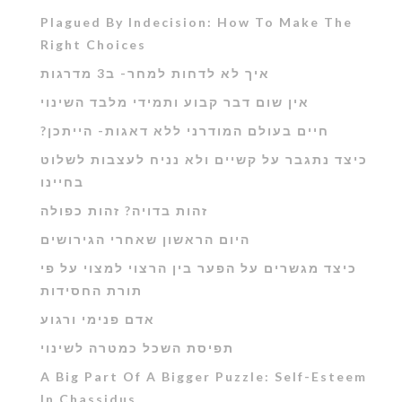
Plagued By Indecision: How To Make The
Right Choices
איך לא לדחות למחר- ב3 מדרגות
אין שום דבר קבוע ותמידי מלבד השינוי
?חיים בעולם המודרני ללא דאגות- הייתכן
כיצד נתגבר על קשיים ולא נניח לעצבות לשלוט
בחיינו
זהות בדויה? זהות כפולה
היום הראשון שאחרי הגירושים
כיצד מגשרים על הפער בין הרצוי למצוי על פי
תורת החסידות
אדם פנימי ורגוע
תפיסת השכל כמטרה לשינוי
A Big Part Of A Bigger Puzzle: Self-Esteem
In Chassidus