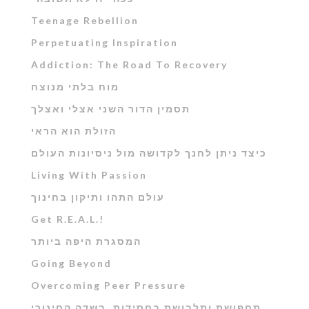
Teenage Rebellion
Perpetuating Inspiration
Addiction: The Road To Recovery
מוח בלתי מנוצח
תסמין הדור השני אצלי ואצלך
הזולת הוא הראי
כיצד ניתן לחנך לקדושה מול ניסיונות העולם
Living With Passion
עולם התהו ותיקון בחינוך
Get R.E.A.L.!
המסגרת היפה ביותר
Going Beyond
Overcoming Peer Pressure
תחפושת ותלבושת בחסידות ,בשדה החינוכי