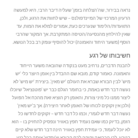
נראה בבירור, שה’הצלחה בזמן’ שעליה דיבר הרבי, היא למעשה
הרעיון המרכזי של המיינדפולנס – שיש לחוות את הרגע, ולכן,
התוועדות/הלימוד שנערכים כעת, אמורים למלא את המוח, עד
שאין להילחץ מהנסיעה/הטיסה המתקרבת. אך המקור שהרבי
הוסף (משער היחוד והאמונה) יכול להוסיף עומק רב בכל הנושא.
חשיבותו של רגע
להבנת הדברים, נרחיב מעט בנקודה שהובאה משער הייחוד
והאמונה. כאמור קודם, מובא שם ההבדל בין אומן היוצר כלי ‘יש
מיש’ לבין הבורא שברא את העולם ‘יש מאין’. ביצירת ‘יש מיש’ לא
נעשה דבר חדש באמת, כי בחומר הגלם כבר יש ‘פוטנציאל’ שיוכלו
ליצור ממנו כל מיני צורות, והאומן רק הוציא זאת מהכח אל הפועל
(ולכן אין זקוקים לכוחו של האומן לאחר היצירה). אך ב’יש מאין’
נעשה דבר חדש לגמרי, וכמו כל דבר חדש – זקוקים לחדשו כל
הזמן, בדיוק כמו שאם נעמיד חפץ באוויר ונפסיק להחזיק בו – הוא
לא יוכל לעמוד, כי עמידת חפץ באוויר הינה דבר חדש שלא קיים
בטבע. לכן הבריאה זקוקה לכח הבורא ש’יחדש’ אותה בכל רגע