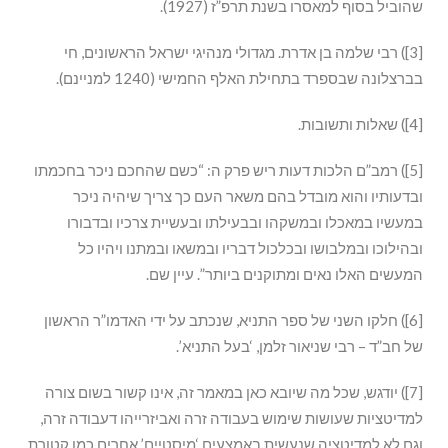
שהוביל בסוף למאסרו בשנת תרפ”ז (1927).
[3]) רבי שלמה בן אדרת. מגדולי מנהיגי ישראל הראשונים, חי
בברצלונה שבספרד בתחילת האלף החמישי (1240 למניינם).
[4]) שאלות ותשובות.
[5]) רמב”ם הלכות דעות ריש פרק ה: “כשם שהחכם ניכר בחכמתו
ובדעותיו והוא מובדל בהם משאר העם כך צריך שיהיה ניכר
במעשיו במאכלו ובמשקהו ובבעילתו ובעשיית צרכיו ובדבורו
ובהילוכו ובמלבושו ובכלכול דבריו ובמשאו ובמתנו ויהיו כל
המעשים האלו נאים ומתוקנים ביותר”. עיין שם.
[6]) חלקו השני של ספר התניא, שנכתב על ידי האדמו”ר הראשון
של חב”ד – רבי שניאור זלמן, ‘בעל התניא’.
[7]) יודגש, שכל מה שיובא כאן במאמר זה, אינו קשור בשום צורה
למדיטציות שעושות שימוש בעבודה זרה ואביזרייהו דעבודה זרה,
וגם לא למדיטציה שנעשית באמצעים ‘מיסטיים’ אחרים כמו קטורת