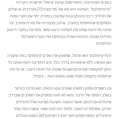
בשנים האחרונות, התפרסמה שיטת ‘טיפול’ חדשנית, הקרויה
“מיינדפולנס”. השיטה היא סוג של ‘מדיטציה'[7] מודרנית, או שילוב
של תהליכי ריכוז וההתבוננות שמקורן במזרח, יחד עם חקר המוח
המתקדם שהתפתח במערב. שילוב מנצח זה של מזרח ומערב יצר
שיטה מדהימה שתורמת לשלווה ורוגע נפשי, מסייעת במקרי דיכאון
וחרדות שונות, והוכחה אפילו כמחזקת את הגוף והמערכת
החיסונית.
ה’מיינדפולנס’ הוא תרגול, שמאמן את האדם להתמקד במה שקורה
כאן ועכשיו, ללא שיפוטיות. בדרך כלל, זרם התודעה לוקח אותנו כל
הזמן למקומות שונים ומחשבות שונות, על חוויות העבר, או על מה
שיתפתח כתוצאה ממה שאנו עושים כעת – בעתיד.
גם כשאדם עסוק במשהו שגורם עונג והנאה, הוא מרוכז בעיקר
בשלב הסופי של הדבר, והוא לא חווה מספיק את השלבים שבדרך,
שיכולים גם להסב אושר והנאה. השיטה מציעה שלל תרגילים
יומיים, שמלמדים לעצור, ולתת יחס למה שאני עושה כעת. אחד
התרגילים המפורסמים הוא ‘תרגיל הצימוק'[8]. כשאנו אוכלים