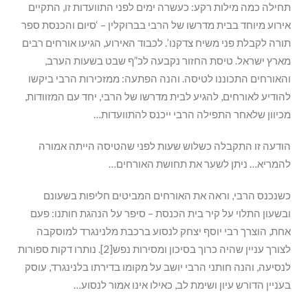
תחילה כמה מילות רקע: כעשרה ימים לפני התוועדות זו, התקיים
אירוע מיוחד בבית מדרשו של הרבי בברוקלין – ‘סיום והכנסת ספר
תורה לקבלת פני משיח צדקנו’. לכבוד האירוע, הגיעו אורחים רבים
מארץ ישראל. טיסת החזור נקבעה לכ”ף שבט בשעות הערב,
והאורחים התכוננו לטיסה. והנה הפתעה: ממזכירות הרבי ביקשו
להודיע לאורחים, להגיע לבית מדרשו של הרבי, יחד עם המזוודות,
מכיוון שלאחר התפילה הרבי ייכנס להתוועדות…
הודעה זו התקבלה כשלוש שעות לפני שהטיסה הייתה אמורה
להמריא… ניתן לשער את תחושת האורחים…
כשנכנס הרבי, וראה את האורחים המביטים חליפות בשעונם
ובשעון התלוי על קיר בית הכנסת – סיפר על הנהגת חותנו: פעם
אחת, הוצרך רבי יוסף יצחק לנסוע ברכבת מלנינגרד למוסקבה
לצורך עניין שהיה כרוך בסיכון ומסירות נפש[2]. נותרו דקות ספורות
לנסיעה, והנה חותני הרבי יושב על מקומו בדירתו בלנינגרד, עוסק
בעניין הדורש עיון ושימת לב, כאילו אינו אמור לנסוע…