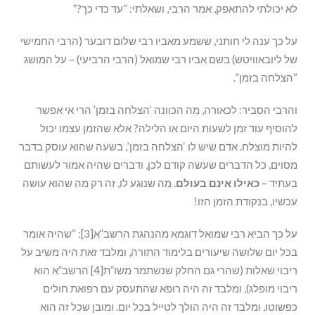
לא יכולתי להתאפק, אמר הרבי, ושאלתי: “עד כדי כך?”
על כך ענה לי חותני, ששמע מאביו רבי שלום דובער (הרבי החמישי
של ליובאוויטש) בשם אביו רבי שמואל (הרבי הרביעי) – על המושג
“הצלחה בזמן”.
והרבי הסביר: לכאורה, מה הכוונה ‘הצלחה בזמן’ הרי אי אפשר
להוסיף עוד זמן לשעות היום או הלילה? אלא שהזמן עצמו יכול
להיות מוצלח. אדם שיש לו ‘הצלחה בזמן’, בשעה שהוא עוסק בדבר
מסוים, כל הדברים שעשה קודם לכן, ודברים שהיה אמור לעשותם
בעתיד –
כאילו אינם בעולם
. מה שנוגע לו, זה רק מה שהוא עושה
עכשיו, בנקודת הזמן הזו!
על כך הביא רבי שמואל דוגמא מהנהגת הרשב”א[3]: “שהיה אומר
בכל יום שלושה שיעורים בלימוד התורה, ומלבד זאת היה משיב על
ריבוי שאלות (שהרי גם החלק שנשתמר משו”ת[4] הרשב”א הוא
ריבוי מופלג), ומלבד זה היה רופא שהתעסק עם רפואת חולים
כפשוטו, ומלבד זה היה הולך לטייל בכל יום. ומובן שכל זה הוא