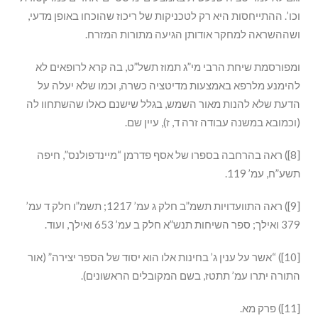
וכו’. ההתייחסות היא רק לטכניקות של ריכוז שהוכחו באופן מדעי,
ושההשראה למחקר אודותן הגיעה מתורות המזרח.
ומפורסמת שיחת הרבי מי”ג תמוז תשל”ט, בה קרא לרופאים לא
להימנע מלרפא באמצעות מדיטציה כשרה, וכמו שלא יעלה על
הדעת שלא להנות מאור השמש, בגלל שישנם כאלו שהשתחוו לה
(וכמובא במשנה עבודה זרה ד, ז), עיין שם.
[8]) ראה בהרחבה בספרו של אסף פדרמן “מיינדפולנס”, חיפה
תשע”ח, עמ’ 119.
[9]) ראה התוועדויות תשמ”ב חלק ג עמ’ 1217; תשמ”ו חלק ד עמ’
379 ואילך; ספר השיחות תנש”א חלק ב עמ’ 653 ואילך, ועוד.
[10]) “אשר על ענין ג’ בחינות אלו הוא יסוד של הספר יצירה” (אור
התורה יתרו עמ’ תתטז, בשם המקובלים הראשונים).
[11]) פרק מא.