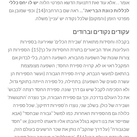
אומר . . אלא עוד זאת דתנועת הדשא הפרטי הלזה
יש לו יחס כללי
לכללות כוונת הבריאה
“… ראה שם בהרחבה[14]. וכפי שמובן גם
מפרטי הזמן (והמקום) שלכל נקודה יש ‘עניין’ משלה.
עקודים נקודים וברודים
בקבלה וחסידות מתוארת ‘שבירת הכלים’ שאירעה בספירות
העליונות. אחד הביאורים בתורת החסידות על כך[15]: הספירות הן
צורות שונות של השפעה מהבורא. השפעה רחבה, בלי לבדוק אם
המקבל ראוי או לא, קרויה ספירת החסד; השפעה מצומצמת
בהתאם למעשי הנברא, קרויה ספירת הגבורה (ועשר הספירות הן
עשרה סוגים של השפעה). בתחילה, כל ספירה הייתה בתוקף גדול,
ולא הסכימה לקבל שיש גם דרך שונה. ספירת החסד רצתה ‘לכבוש’
את כל העולם בדרכה, וכך גם ספירת הגבורה, וכך נוצרה ‘התנגשות’
ושבירה של כולן. בשלב שני, נוצרו ה’ספירות דתיקון’, שכל ספירה
כלולה גם מהספירות האחרות. כמו למשל “גבורה שבחסד” (אבא
שמייסר את בנו דווקא בגלל אהבתו אליו ודאגתו לחינוכו), או “חסד
שבגבורה” (על דרך שהקב”ה נותן את שכר הרשעים בעולם הזה,