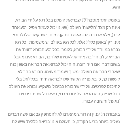
ורגע.
בעומק יותר מוסבר[9], שבריאת העולם בכל רגע על ידי הבורא,
אינה רק מצד ‘חלישות’ העולם (שאינו יכול לעמוד אפילו רגע אחד
לבד), אלא אדרבה, זה מגלה בו תוקף מיוחד: שהקשר שלו לבורא
אינו רק ‘באופן כללי’, אלא לכל רגע בעולם יש משמעות, וכל רגע
נברא במיוחד על ידי הבורא, כלומר: בכל רגע הבורא ‘רוצה’ את
הבריאה, ו’בוחר’ בה מחדש. לאמיתו של דבר, הבורא אינו מוגבל
בשום דבר, ואם היה רוצה, היה יכול לברוא את הבריאה באופן כזה
שאחרי הבריאה העולם ימשיך ויעמוד מעצמו. הבורא בחר לא
לעשות כך, כי באופן זה הקשר שלו לבריאה יהיה ‘בכללות’, בלי
להיכנס לפרטים. על ידי שהבורא כביכול ‘משקיע’ ובורא את העולם
בכל שנייה, הוא מראה על יחס
פרטי
, כאילו כל שנייה פרטית
‘נוגעת’ וחשובה עבורו.
בעבודת ה’, עניין זה דורש מהאדם לא להסתפק גם אם עשה דברים
נעלים ביותר ברגע הקודם, כי העולם אינו ‘בריאה כללית’ שיש לה