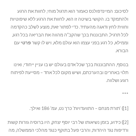
לסיכום: המיינדפולנס כאמור הוא תרגול מוחי, לחוות את הרגע
ולהתמקד בו. הקושי בשיטה זו הוא, לחוות את הרגע ללא שיפוטיות
וחווית לחץ ודאגה מהעתיד. כדי לפתור זאת, מוצע לשלב כהקדמה
לכל תרגיל, התבוננות בכך שהקב”ה מהווה את הבריאה בכל רגע,
וממילא, כל רגע בפני עצמו הוא עולם מלא, ויש לו קשר
פרטי
עם
הבורא.
בנוסף, ההתבוננות בכך שכל אדם בעולם יש בו עניין ייחודי, ואינו
תלוי באחרים ובהערכתם, ושיש מקום לכל אחד – מסייעת לפיתוח
רוגע ושלווה.
***
[1]) ‘תורת מנחם – התוועדויות’ כרך נט, עמ’ 186 ואילך.
[2]) כידוע, בזמן נשיאותו של רבי יוסף יצחק, היו ברוסיה גזרות קשות
ורדיפות נגד היהדות, והרבי פעל בתוקף כנגד מהלכי הממשלה, מה