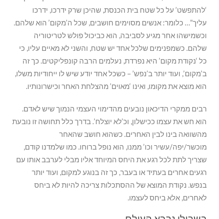
‘להתפשט’ על כל שטח בית הכנסת, שהיכן שרק ידרכו, ידרכו
עליך”… כלומר: אנשים מסוימים חושבים, שכל ה’מקום’ הוא שלהם.
וכשמישהו אחר מגיע לסביבה, הוא כביכול פולש לטריטוריה
שלהם. כשמפנימים שלכל אחד יש שטח, והשני לא מאיים עליו, כי
כל ‘נקודת מקום’ היא נפרדת, נעלמים הרבה קונפליקטים. כך זה
ב’מקום’, ועוד יותר ב’נפש’ – כשכל אחד יודע שיש לו ייחודיות משלו,
הוא מוצא את מקומו, ואינו ‘מאוים’ מהצלחת האחר וכישרונותיו.
רבים ממקרי הדיכאון נובעים מהדימוי העצמי הנמוך שיש לאדם.
הוא חש את עצמו ככישלון, וכ’לא יוצלח’. בדרך כלל תחושה זו נובעת
מהשוואה בינו לבין האחרים. כשהוא חושב שהאחר
מוכשר/יפה/עשיר וכו’ ממנו, הוא נופל ברוחו. כמו שלמדנו קודם,
שצריך לתת לכל רגע את היחס המיוחד אליו מבלי לערבב אותו עם
רגעים אחרים בעתיד או בעבר, כך זה בנוגע למקום, ועוד יותר
בנפש. נקודת המוצא של ההסתכלות צריכה להיות לא ביחס
לאחרים, אלא ביחס לעצמו.
בשבילי נברא העולם