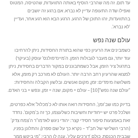
עד תום. זה מה שהרבי הוסיף באותה התוועדות, שהטיסה, המטוס
ואפילו שדה התעופה עדיין לא נברא. אם ברגע זה יושבים
בהתוועדות, זהו התוכן של הרגע. הרגע הבא הוא רגע אחר, ועדיין
‘לא נברא’.
עולם שנה נפש
כשמבינים את הרעיון כפי שהוא בתורת החסידות, ניתן להרחיבו
עוד יותר, גם מעבר לגבולות הזמן. ה’מיינדפולנס’ עוסק (בעיקר)
בתרגול ציר הזמן, אבל כשמתבוננים במקור הדברים בחסידות, ניתן
למצוא שהרעיון רחב הרבה יותר. העולם לא מורכב רק מזמן, אלא
משלושה מימדים: זמן, מקום ואנשים. ובלשון הקבלה והחסידות:
“עולם שנה נפש”[10] – עולם = מקום, שנה = זמן, ונפש = בני האדם.
בדיוק כמו שב’זמן’, החסידות רואה אותו לא כ’מכלול’ אלא כפרטים,
ושלכל פרט יש ייחודיות וחשיבות כשלעצמו, כך זה ב’מקום’. נחדד
זאת באמצעות סיפור חסידי קצר: יהודי ניגש לאדמו”ר ה’צמח צדק’
(הרבי השלישי של חב”ד – נקרא כך על שם ספרו), והתלונן בפניו,
שבבית הכנסת, כולם ‘דורכים עליו’. ענה לו הרבי: “מי ביקש ממך