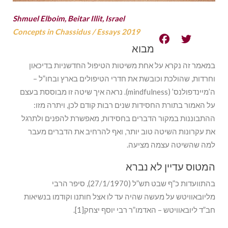
Shmuel Elboim, Beitar Illit, Israel
Concepts in Chassidus
/
Essays 2019
מבוא
במאמר זה נקרא על אחת משיטות הטיפול החדשניות בדיכאון
וחרדות, שהולכת וכובשת את חדרי הטיפולים בארץ ובחו”ל –
ה’מיינדפולנס’ (mindfulness). נראה איך שיטה זו מבוססת בעצם
על האמור בתורת החסידות שנים רבות קודם לכן, ויתרה מזו:
ההתבוננות במקור הדברים בחסידות, מאפשרת להפנים ולתרגל
את עקרונות השיטה טוב יותר, ואף להרחיב את הדברים מעבר
למה שהשיטה עצמה מציעה.
המטוס עדיין לא נברא
בהתוועדות כ”ף שבט תש”ל (27/1/1970), סיפר הרבי
מליובאוויטש על מעשה שהיה עד לו אצל חותנו וקודמו בנשיאות
חב”ד ליובאוויטש – האדמו”ר רבי יוסף יצחק[1].