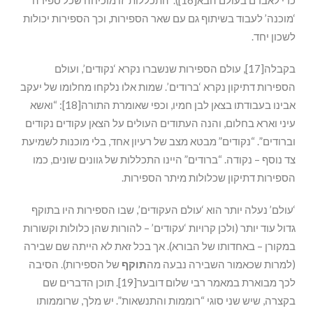
כדי לאבדם בעולם הבא[16]). ‘התכללות’ זו מוכיחה שכל ספירה
‘מוכנה’ לעבוד בשיתוף גם עם שאר הספירות, וכך הספירות יכולות
לשכון יחד.
בקבלה[17], עולם הספירות שנשברו נקרא ‘נקודים’, ועולם
הספירות דתיקון נקרא ‘ברודים’. שמות אלו נלקחו מחלומו של יעקב
אבינו בעבודתו בצאן לבן חמיו, וכפי שאומרת התורה[18]: “ואשא
עיני וארא בחלום, והנה העתודים העולים על הצאן עקודים נקודים
וברודים”. “נקודים” מבטא מצב של רעיון אחד, בלי מוכנות לשמיעת
צד נוסף – נקודה. “ברודים” היינו התכללות של גוונים שונים, כמו
הספירות דתיקון שכלולות מיתר הספירות.
‘עולם’ נעלה יותר הוא ‘עולם העקודים’, שבו הספירות היו בתוקף
גדול עוד יותר (ולכן קרויות ‘עקודים’ – להורות שהן כלולות וקשורות
במקורן – באחדותו של הבורא). אך בכל זאת לא הייתה שם שבירה
(למרות שכאמור השבירה נבעה מה
תוקף
של הספירות). הסיבה
לכך מבוארת במאמר רבי שלום דובער[19]. תוכן הדברים שם
בקצרה, שיש שני סוגי “רוממות והתנשאות”. יש מלך, שרוממותו