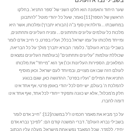
שער היחוד והאמונה הוא חלקו השני של ‘ספר התניא’. בחלקו
הראשון של הספר[11] נאמר, שעל כל יהודי מוטל “להתבונן
במחשבתו . . גדולת אין סוף ב”ה (הבורא יתברך) ומלכותו, אשר היא
מלכות כל עולמים עליונים ותחתונים . . ומניח העליונים ותחתונים,
ומייחד מלכותו על עמו ישראל בכלל, ועליו בפרט, כי חייב אדם לומר
בשבילי נברא העולם”. כלומר: הבורא יתברך מולך על כל הבריאה,
שכוללת עולמות “עליונים ותחתונים” (בעולמות העליונים נמצאים
המלאכים, הספירות העליונות וכו’) אך הוא “מייחד” את מלכותו
לעולם הזה שבו אנו מצויים, ובמיוחד לעם ישראל. וכאן מוסיף
התניא את המילים “ועליו בפרט”. ההדגשה כאן, שגם בנוגע
להמלכת ה’ בעולם, יש יחס לכל יהודי באופן פרטי. אף אחד אינו
חלק מ’מכלול’, אלא יש כוונה ותפקיד ייחודי לכל אחד, ואף אחד אינו
דומה לחברו.
על כך מביא את מאמר חכמינו ז”ל במשנה[12]: “חייב אדם לומר
בשבילי נברא העולם”. דברי המשנה קודם הם: “לפיכך נברא אדם
יחידי, ללמדך, שכל המאבד נפש אחת מישראל, מעלה עליו הכתוב