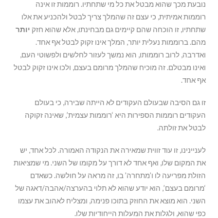
נובעת מכך שהוא מבטל את כל מי שתחתיו. רוממות זו אינה
רוממות אמיתית, כי עצם זה שהמלך צריך לבטל ולהכניע את אלו
שתחתיו, זו הוכחה שהם קיימים גם מבחינתו, אלא שהוא חזק
יותר
מהם. ברוממות נעלית יותר, המלך אינו זקוק לבטל אף אחד.
ואדרבה, לרוב רוממותו, הוא נמשך לעזור לחלשים ולפשוטי העם,
ואינו מבטלם. זה מוכיח שהמלך מרומם בעצם, ולכו אינו זקוק לבטל
אף אחד.
זו גם הסיבה שבעולם העקודים לא הייתה שבירה, כי בעולם
העקודים רוממות הספירות היא ‘רוממות עצמית’, שאינה זקוקה
לבטל את זולתה.
לעניינינו, זו עוד זווית שמאירה את הנקודה האמורה. לכל אחד, יש
את המקום שלו, ואף אחד לא דורך על מקומו של השני. מי שמציאות
הזולת מפריעה לו ו’מתחרה’ בו, זה מראה על חולשה. כשאדם
‘מרומם בעצם’, הוא יודע שהוא לא תלוי בהערצה/אהבה/דאגה של
השני. הוא מוצא את החוזק בתוכו פנימה, ומצליח לאהוב את עצמו
כפי שהוא, ולגלות את המעלות הייחודיות שלו.