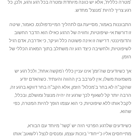
‘מטרה כללית’, אלא יש כוונה מיוחדת ומטרה בכל רגע ורגע, ולכן, כל
רגע צריך להיות ‘מנוצל’ מחדש.
התבוננות באמור, מסייעת גם לתהליך המיינדפולנס. כאמור, שיטה
זו דורשת אי-שיפוטיות, וחוויה של הרגע כאילו הוא הדבר החשוב
והדומיננטי. דרישה זו אינה פשוטה כלל ועיקר, כי אדרבה, אדם רגיל
לשיפוטיות, ולחשיבה כיצד רגע זה משתלב בתוך המארג הכללי של
הזמן.
אך כשיודעים שה’זמן’ אינו עניין כללי ו’מקשה אחת’, ולכל רגע יש
משמעות משלו, אין לערבב בין ההווה והעתיד. כשהאדם יודע
שהקב”ה לא בחר ב’מכלול’ הזמן, אלא הקב”ה בחר דווקא ברגע זה,
הרבה יותר קל לשאוף לכך שרגע זה יהיה מנוצל ומושלם, ובכלל,
לקבל אותו ללא שיפוטיות, כי הוא עצמו הופך להיות המטרה, כפי
שהוא.
כשיודעים שלרגע הפרטי הזה יש ‘קשר’ מיוחד עם הבורא,
מתייחסים אליו כ’ייחודי’ בזכות עצמו, ומנסים לנצל ו’לשאוב’ אותו