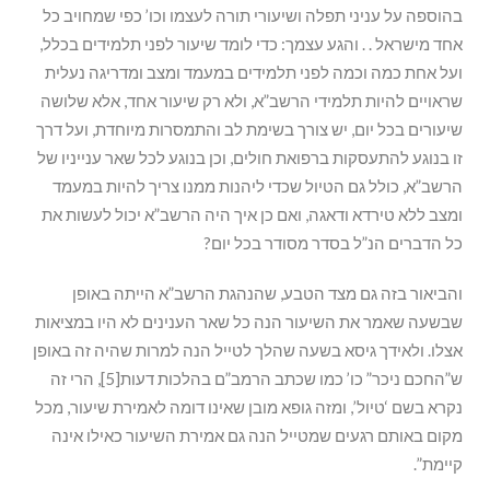
בהוספה על עניני תפלה ושיעורי תורה לעצמו וכו’ כפי שמחויב כל
אחד מישראל . . והגע עצמך: כדי לומד שיעור לפני תלמידים בכלל,
ועל אחת כמה וכמה לפני תלמידים במעמד ומצב ומדריגה נעלית
שראויים להיות תלמידי הרשב”א, ולא רק שיעור אחד, אלא שלושה
שיעורים בכל יום, יש צורך בשימת לב והתמסרות מיוחדת, ועל דרך
זו בנוגע להתעסקות ברפואת חולים, וכן בנוגע לכל שאר ענייניו של
הרשב”א, כולל גם הטיול שכדי ליהנות ממנו צריך להיות במעמד
ומצב ללא טירדא ודאגה, ואם כן איך היה הרשב”א יכול לעשות את
כל הדברים הנ”ל בסדר מסודר בכל יום?
והביאור בזה גם מצד הטבע, שהנהגת הרשב”א הייתה באופן
שבשעה שאמר את השיעור הנה כל שאר הענינים לא היו במציאות
אצלו. ולאידך גיסא בשעה שהלך לטייל הנה למרות שהיה זה באופן
ש”החכם ניכר” כו’ כמו שכתב הרמב”ם בהלכות דעות[5], הרי זה
נקרא בשם ‘טיול’, ומזה גופא מובן שאינו דומה לאמירת שיעור, מכל
מקום באותם רגעים שמטייל הנה גם אמירת השיעור כאילו אינה
קיימת”.