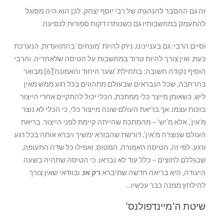
זה גם ההסבר להנהגתו של רבי יוסף יצחק. לכן הוא היה מסוגל
להתעמק במחשבותיו גם כשנותרו דקות ספורות לנסיעה.
וסיים הרבי: גם בעניינינו, ניתן להיות ‘מונחים’ בהתוועדות, הנערכת
כעת, ואין צורך להיות טרוד במחשבות על הטיסה שלאחריה. והרבי
הוסיף נקודה חשובה: בתחילת ‘שער היחוד והאמונה'[6] מבואר
בהרחבה, שכל הנבראים שבעולם מתהווים בכל רגע ממש מאין
ליש. כשאומן מייצר כלי ממתכת, הכלי יכול להתקיים אחרי הייצור
בזכות עצמו. אך בריאת העולם שונה מייצור כלי, כי הכלי לא נוצר
מ’אין’, אלא מ’יש’ – מהמתכת שהייתה קיימת לפני הייצור. בריאת
העולם שנוצרה מ’אין’, דורשת שהבורא ימשיך ויברא אותה בכל רגע
ורגע. לפי זה, הטיסה האמורה, המטוס, ואפילו כל שדה התעופה,
שבגללם לחוצים – כלל עוד לא נבראו. כי הטיסה שתהיה בשעה
היעודה, היא בריאה חדשה שתיברא
רק אז
, ובוודאי שאין צורך
להילחץ ממנה כבר עכשיו…
שיטת ה’מיינדפולנס’