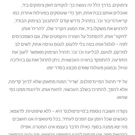
צימוקים, בדרך כלל זה נעשה כך: לוקחים חופן צימוקים ביד,
ואוכלים אותם בבת אחת, תוך כדי שעוסקים בפעילות אחרת, כמו
קריאה/דיבור וכו’. בתרגיל, נדרש קודם ‘להתבונן’ בצימוק הבודד,
להרגיש את משקלו ביד, את המגע הקריר שלו, ‘להריח’ אותו,
‘לחקור’ אותו, להסתכל על הצורה והקמטים שלו, וגם כשמכניסים
לפה – לגלגל אותו בפה בלי ללעוס, לנגוס נגיסה אחת, לשים לב
למרקם, לטעם, לבליעה וכו’ וכו’. תרגיל הצימוק מאפשר ‘לעגן’ את
התודעה, להתמקד בחוויה העכשווית. ניתן לתרגל זאת גם בהליכה
וטיול, ובמגוון פעולות שאדם מבצע בסדר יומו.
על ידי תרגול המיינדפולנס, ‘שריר’ המוח מתאמן שלא ‘לרוץ’ קדימה,
אלא להפך, להתרכז בשלב העכשווי, לחוות אותו, וליהנות ממנו כפי
שהוא.
נקודה חשובה נוספת ב’מיינדפולנס’ היא – ללא שיפוטיות. לדוגמא:
כאנשים שכל הזמן עם הפנים לעתיד, בכל סיטואציה אנו חושבים
מה יצא ממנה בסוף. כאילו הדבר בעצמו אינו המטרה. אפילו
בקריאת ספר, אנו מנסים להבין במשפט הראשון, מה יהיה ההמשך.