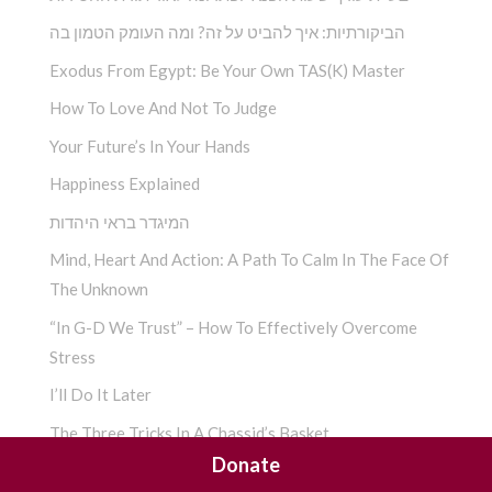
הביקורתיות: איך להביט על זה? ומה העומק הטמון בה
Exodus From Egypt: Be Your Own TAS(K) Master
How To Love And Not To Judge
Your Future’s In Your Hands
Happiness Explained
המיגדר בראי היהדות
Mind, Heart And Action: A Path To Calm In The Face Of
The Unknown
“In G-D We Trust” – How To Effectively Overcome
Stress
I’ll Do It Later
The Three Tricks In A Chassid’s Basket
Donate
Separateness That Leads To Closeness