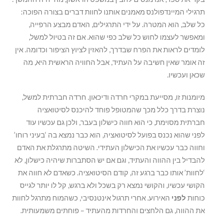
תרגילי המיינדפולנס מאמנים אותנו לחוות דברים בצורה הפוכה:
כל שלב, הוא המטרה. על ידי התרגילים, האדם מבצע הרפייה,
ומאפשר לעצמו לחוש כל שלב כפי שהוא. אם זה בטיול למשל,
לומדים לראות את הפרח שבדרך, להאזין לציוץ הציפור וכדומה. אין
זה אומר שאין חשיבה על העתיד, אבל החוויה הראשית היא, מה
שכאן ועכשיו.
מיומנות זו, מסייעת במקרי חרדה ודיכאון. חרדה חברתית למשל,
נוצרת בדרך כלל מכך שהמטופל פוחד להיכנס לסיטואציה
חברתית מסוימת, כי הוא חווה כישלון בעבר, ולכן גם עכשיו עוד
לפני שהוא נכנס בפועל לסיטואציה, הוא כבר נמצא בה ‘בעיני רוחו’
וחווה כבר עכשיו את הכישלון העתידי. השיטה מתרגלת את האדם
להבדיל בין ההווה והעתיד, וגם אם יש הסתברות שיהיה כישלון, לא
‘לחוות’ אותו כבר ברגע זה, קודם הסיטואציה. כשאדם לא חווה את
הקושי עכשיו, והקושי נמצא רק בשכל ולא ברגש, קל לו יותר לגייס
כוחות
לפני
האירוע. אחרי תרגול אינטנסיבי, כשהמוח מתרגל לחוות
את ההווה, גם הלחצים והחרדות מהעתיד – פוחתים משמעותית.