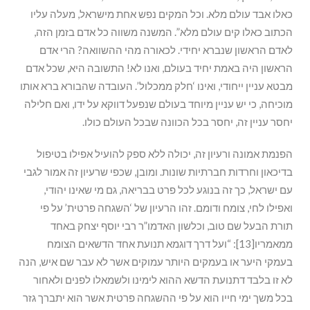
כאלו אבד עולם מלא. וכל המקים נפש אחת מישראל, מעלה עליו
הכתוב כאלו קים עולם מלא”. המשנה משווה כל אדם בזמן הזה,
לאדם הראשון שנברא יחידי. לכאורה מהי ההשוואה? הרי אדם
הראשון היה באמת יחיד בעולם, ואנו לא! התשובה היא, שכל אדם
מבטא עניין ייחודי, ואינו ‘חלק ממכלול’. העובדה שהבורא ברא אותו
מוכיחה, כי יש עניין מיוחד בעולם שנפעל דווקא על ידו, ואם חלילה
יחסר עניין זה, יחסר בכל הכוונה שבכל העולם כולו.
הפנמת אמונה ורעיון זה, יכולה ללא ספק להועיל אפילו בטיפול
בדיכאון וחרדות חברתיות שונות. ומובן, שכפי שרעיון זה אמור לגבי
עם ישראל, כך זה בנוגע לכל פרט בבריאה, גם מי שאינו יהודי,
ואפילו לחי, צומח ודומם. זהו הרעיון של ‘השגחה פרטית’ על פי
תורת הבעל שם טוב, וכלשון האדמו”ר רבי יוסף יצחק באחד
ממאמריו[13]: “ועל דרך דוגמא תנועת אחד הדשאים הצומח
בעמקי היער או בעמקים היותר עמוקים אשר לא עבר שם איש, הנה
לא זו בלבד דתנועת הדשא ההוא לימינו ולשמאלו לפנים ולאחור
בכל משך ימי חייו הוא על פי ההשגחה פרטית אשר הוא יתברך גזר