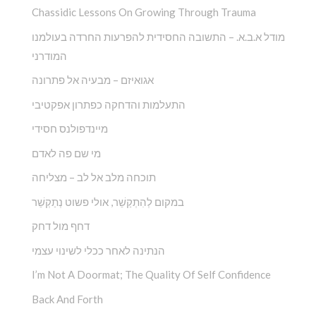
Chassidic Lessons On Growing Through Trauma
מודל א.ב.א. – התשובה החסידית להפרעות החרדה בעולמנו
המודרני
אגואיזם – מבעיה אל פתרונה
התעלמות והדחקה כפתרון אפקטיבי
מיינדפולנס חסידי
מי שם פה לאדם
תוכחה מלב אל לב – מצליחה
במקום לְהִתְקַשֵׁ‏‏‏‏‏‏‏‏‏‏‏‏‏‏‏‏‏‏‏‏‏‏‏‏‏ר, אולי פשוט נְתַקְשֵׁר
דחף מול דחק
הנתינה לאחר ככלי לשינוי עצמי
I’m Not A Doormat; The Quality Of Self Confidence
Back And Forth