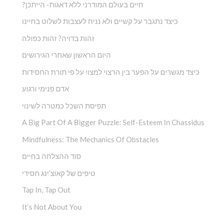
?חיים בעולם המודרני ללא דאגות- הייתכן
כיצד נתגבר על קשיים ולא נניח לעצבות לשלוט בחיינו
זהות בדויה? זהות כפולה
היום הראשון שאחרי הגירושים
כיצד מגשרים על הפער בין הרצוי למצוי על פי תורת החסידות
אדם פנימי ורגוע
תפיסת השכל כמטרה לשינוי
A Big Part Of A Bigger Puzzle: Self-Esteem In Chassidus
Mindfulness: The Mechanics Of Obstacles
סוד ההצלחה בחיים
טיפים של קאוצ’ינג חסידי
Tap In, Tap Out
It’s Not About You