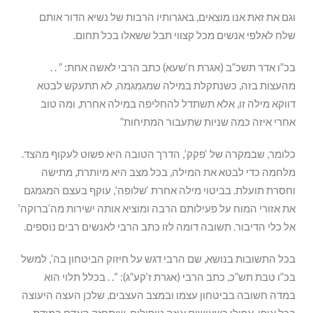
וגם את זאת אנו מוצאים, באגרותיו הרבות של נשיא הדור אותם
שלח לאלפי אנשים מכל קצווי תבל ששאלו בכל תחום.
בכ”ו אדר תשכ”ב (אגרת ח’שעא) כתב הרבי לאשה אחת: ” . .
מהעצות בזה, כשנתקלת במילה שמגמגמה, לא תתעקש לבטא
דווקא מילה זו, אלא תשתדל להחליפה במילה אחרת, ומה טוב
אחרי איזה כמה שניות שתעבור המתיחות”
כלומר, שבמקרה של ‘פקק’, הדרך הטובה היא פשוט לעקוף מהצד.
מלחמה כדי לבטא את המילה, בכל מצב היא מיותרת, מתישה
וחסרת תועלת. בביטוי מילה אחרת ‘שלופה’, עוקף בעצם המגמגם
את אזורי המוח על פעילותם הרבה ומוציא אותה ישירות מה’ברוקה’
אל כלי הדיבור. תשובה דומה לזו כתב הרבי לאנשים רבים נוספים.
בכל התשובות בנושא, שם הרבי דגש על חיזוק הביטחון בה’, למשל
בכ”ו טבת תש”כ, כתב הרבי (אגרת ז’קע”ג): “. . בכלל תלוי הוא
במדה חשובה בביטחון עצמו ובמצב העצבים, שלכן העצה היעוצה