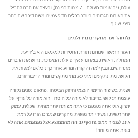
עולם, (גם אומות העולם – 7 מצוות בני נח), ובעצם את הכח להכיל
את האורות הגבוהים ביותר בכלים חד פעמיים. משה דיבר שם בהר
סיני. שוטף.
מ’תוהו’ ועד מחקרים נוירולוגים
העזר הראשון שנותנת תורת החסידות למגמגם היא ב’ידיעת
המחלה’, ראשית, בואו ונדע איך פועלת המערכת, נחוש את הדברים
מתרחשים, ונבין למה זה קורה ומדוע. אחר כך נוכל גם למפות את
הקושי, מתי נתקעים ומתי לא, מתי מתקשים ומתי הדיבור זורם.
ושנית, בשיפור הדימוי העצמי וחיזוק הביטחון. פתאום נפנים נקודה
עוצמתית: קושי בדיבור לא מורה על חיסרון, הוא מורה על עודף, על
יתרון. אולי אתה מגמגם כי אתה מפותח יותר מוחית ושכלית, עמוק
יותר רגשית, ועשיר יותר נפשית. מחקרים שנערכו הורו על רמת
אינטלגנציה ממוצעת ואף גבוהה מהממוצע אצל מגמגמים. אתה לא
בעיה, אתה מיוחד!