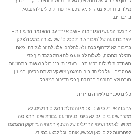
לדחוף ולהביע עולם ומלואו, רגשות, תחושות וסאב-טקסט בתוך
מילה בודדת. עוצמה ועומק שכנראה פחות יכולים להתבטא
בדיבורים.
> הצעד המעשי הנגזר מזה – שיבוא יחד עם ההפנמה הרעיונית –
יהיה בתנועה של ‘חיבור אורות בכלים’, של עצירה ברגע ה’פקק’
בדיבור, לא ‘לדחוף בכח’ ולא להלחם, אלא לחזור לנקודת יציאת
המילה מהמוח, ולשלוח לביצוע מילה אחת בלבד תוך כדי
השתדלות לשלוח רק אותה – בעדינות ובנטרול הרגשות והתחושות
שמסביב – אל כלי הדיבור. המאמץ מושקע מעתה בסינון ובמינון
הזרם ולא בהזרמה בכח לתוך כלי הדיבור המוגבל.
כלים טכניים לעזרה מיידית
אך בזה אין די. כי שינוי פנימי והנחלת הרגלים חדשים, לא
מתרחשים ביום וגם לא ביומיים. יחד עם עבודת שינוי התפיסה
מקושי לאתגר ושינוי ההרגלים של השטף המוחי העז, זקוק המגמגם
לפתרונות קלים, כאן ועכשיו, אותם יוכל לבצע במיידי.