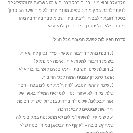
מלמעלה והוא מוגן ובטוח בכל מצב, הוא רגוע שבעתיים וממילא קל
לו יותר לדבר. במקומות נוספים, מפנה הרבי ללימוד ‘שער הביטחון’
בספר ‘חובת הלבבות’ לרבינו בחיי, שם מוסבר בהרחבה מהו
ביטחון מלא בה’ יתברך ומהי הדרך להגיע אליו.
סדרת הפעולות לפועל הנגזרת מכל הנ”ל:
הבנת מהלך הדיבור הנפשי – פיזי, ונסיון לחוש אותו
בשעת הדיבור ולמפות אותו. ‘איפה אני נתקע?’
הובלת שינוי חשיבתי – גמגום אינו קושי בדיבור אלא
אתגר סינכרון עוצמת המוח לכלי הדיבור.
שינוי ההרגל הטבעי ‘לדחוף’ את המילים בכח – דבר
שלא יצליח ולא יעזור, ונסיון לומר את המילה באופן של
‘אורות בכלים’, של מילה בודדת, בנטרול רגשות והבעות
ותחושות שמנסים להביע דרכה.
טיפ מיידי: להשחיל מילים לא מתוכננות במקום מילה
שמתקשים בה – לעקוף את הבלאגן במוח, ובטח שלא