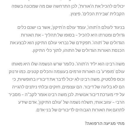
יכולים להכיל את ה’אורות’, לכן התרחשה שם מה שמכונה בשפה
הקבלית ‘שבירת הכלים’. פיצוץ.
בניגוד לעולם ה’תוהו’, עומד עולם ה’תיקון’, אשר בו ישנם כלים
גדולים ומטרתו היא להכיל – בסופו של תהליך – את האורות
הגדולים של ‘תוהו’. תפקידם של נבראי עולם התיקון הוא לבצע את
הכנסת האורות הגדולים של התוהו, לתוך כלי התיקון.
משה רבינו הוא יליד ה’תוהו’. כלומר שרש הנשמה שלו היא מאותו
עולם ‘מופרע’ בו האורות זורמים בעוצמה והכלים קטנים. כמו זרנוק
וכוס פלסטיק. משה רבינו לא יכול לדבר את דיבוריו בחופשיות, כי
הם לא בליגה של דיבור. הם עצומים, חזקים ובלתי ניתנים להגייה
על ידי מערכת דיבור אנושית. לכן משה רבינו אומר לקב”ה – מסביר
הרבי – עזוב אותי, תשלח נשמה של ‘עולם התיקון’, אדם שידע
לתרגם את האורות הגבוהים לדיבורים של בני אדם.
מתי מגיעה הרפואה?