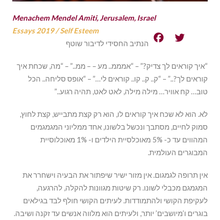
Menachem Mendel Amiti, Jerusalem, Israel
Essays 2019
/
Self Esteem
הנתיב החסידי לדיבור שוטף
“איך קוראים לך צדיק?” – “אמממ.. מע – – ממ..” – “מה, שכחת איך
קוראים לך?..” – “ק.. ק.. קו.. קוראים לי…” – “אופס סליחה.. הכל
טוב… קח אוויר… מילה מילה, לאט לאט, תהיה רגוע..”
לא. הוא לא שכח איך קוראים לו, הוא רק קצת מתבייש, קצת לחוץ,
סמוק לחיים, מסתבך ונכשל בלשונו, אחד ממליוני המגמגמים
המהווים עד כ- 5% מאוכלסיית הילדים ו- 1% מאוכלוסיית
המבוגרים העולמית.
אין תרופה לגמגום. אין מזור ישיר שיפתור את הבעיה וישחרר את
המגמגם מכבלי לשונו. רק שיטות מגוונות להקלה, להרגעה,
לעקיפת הקושי ולהתמודדות. לעיתים הקושי חולף לבד בגילאים
בוגרים ו’מיושבים’ יותר, ולעיתים הוא מלווה אנשים עד זקנה ושיבה.