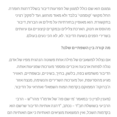
גמגום הוא שם כולל למגוון של הפרעות דיבור בשלל דרגות חומרה.
החל מקושי ‘קוסמטי’ בלבד ולא מאוד מורגש, ועד ל’פקק’ רציני
בתקשורת. הוא מאופיין בחזרתיות על מילים או הברות, דיבור
מהוסס או חנוק, הארכת צלילים ובמקרים קיצוניים גם עיוותים
בשרירי הפנים בשעת הדיבור. לא, לא הכי נעים בעולם.
מה קורה בין השפתיים שלנו?
אם נצלול למשאבים של מילה אחת פשוטה הנהגית מפיו של אדם,
נגלה לפחות ארבעה איברים ומספר מערכות שמניעות אותה.
הדיבור משתמש בפה, בלשון, בחיך, בשיניים, ובשפתיים, האוויר
מגיע מהסרעפת, ועל מערכות השרירים והנשימה, מנצח אזור
ה’ברוקה’ הממוקם בקדמת המוח השמאלי ואחראי על הדיבור.
(מענין לציין כי במאמר ‘מי שם פה’ של אדמו”ר מהר”ש – הרבי
הרביעי בשושלת חב”ד – נכתב, “דהנה אותיות הדיבור שרשם הוא
בקדמות השכל, ואין המוצאות מוציאים האותיות כי אם האותיות הם