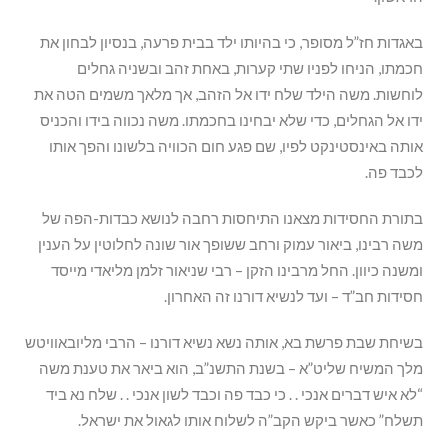
באגדות חז”ל מסופר, כי בהיותו ילד בבית פרעה, בנסיון לבחון את
חכמתו, הניחו לפניו שתי קערות, באחת זהב ובשניה גחלים
לוחשות. משה הילד שלח ידו אל הזהב, אך מלאך משמים הטה את
ידו אל הגחלים, כדי שלא יבחינו בחכמתו. משה נכווה בידו והכניס
אותה באינסטינקט לפיו, שם פגע חום הכוויה בלשונו והפך אותו
לכבד פה.
בתורת החסידות מצאנו התיחסות רחבה לנושא כבדות-הפה של
משה רבינו, ביאור עמוק ורחב ששופך אור שונה לחלוטין על הענין
ומשנה כיוון. החל מרבינו הזקן – רבי שניאור זלמן מליאדי מייסד
חסידות חב”ד – ועד לנשיא דורנו זה האחרון.
בשיחת שבת פרשת בא, אותה נשא נשיא דורנו – הרבי מליובאוויטש
מלך המשיח שליט”א – בשנת התשנ”ב, הוא ביאר את טענת משה
“לא איש דברים אנכי . . כי כבד פה וכבד לשון אנכי . . שלח נא ביד
תשלח” כאשר ביקש הקב”ה לשלוח אותו לגאול את ישראל.