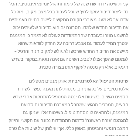
קניית שיטה זו דורשת שנה של לימוד ותרגול יומיומי אינטסיבי, הכל
כדי ליצור ‘דיבור עוקף לחץ’ שיוכל לעבוד בכל מצב, מקום, ומול כל
אדם. אך לא מעט מעוברי הקורס מתקשים ליישם בחיים האמיתיים
את הדיבור החדש שלמדו. חסרונה גם הוא בדיבור שלעיתים יכול
להשמע מוזר ובעובדה שההתמודדות לעולם לא תגמר כי המגמגם
יצטרך תמיד לעמוד עם אצבע דרוכה על ההדק לוודאות שהוא
מיישם את הדיבור החדש שרכש ולא גולש למקום הנוח והרגיל –
לגמגום שהפך אצלו לטבע. השיטה גם אינה נוגעת במקור ובשרש
הגמגום, אלא רק מנסה לעקוף אותו בצורה טכנית.
שיטות הטיפול האלטרנטיביות
, אותן מנסים מטפלים
אלטרנטיביים על כל גווניהם, מנסות לתת מענה נפשי ולשחרר
חסמים רגשיים. בשיטות אלו ינסה המטפל להתחקות אחרי שרש
הבעיה, המרכיב הרגשי שמחבל במערכת הדיבור וחוסם את
המגמגם, ולהתאים לו נוסחת טיפול. בשיטות אלו, יעניקו גם
למגמגם ‘עזרה ראשונה’ בדמות התמודדות נכונה עם הקושי, וחיזוק
המצב הנפשי והביטחון באופן כללי. אך יעילותן של שיטות אלו טרם