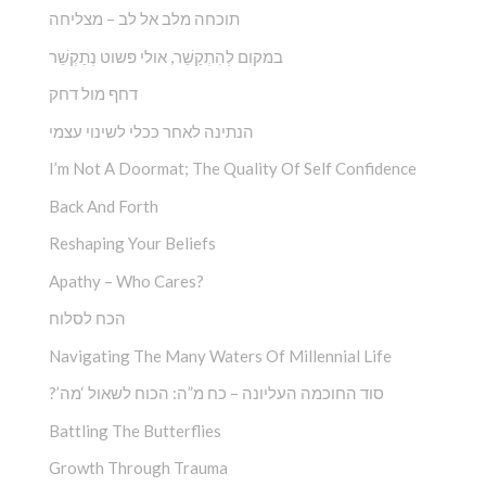
תוכחה מלב אל לב – מצליחה
במקום לְהִתְקַשֵׁ‏‏‏‏‏‏‏‏‏‏‏‏‏‏‏‏‏‏‏‏‏‏‏‏‏ר, אולי פשוט נְתַקְשֵׁר
דחף מול דחק
הנתינה לאחר ככלי לשינוי עצמי
I’m Not A Doormat; The Quality Of Self Confidence
Back And Forth
Reshaping Your Beliefs
Apathy – Who Cares?
הכח לסלוח
Navigating The Many Waters Of Millennial Life
?’סוד החוכמה העליונה – כח מ”ה: הכוח לשאול ‘מה
Battling The Butterflies
Growth Through Trauma