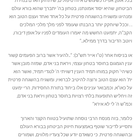
בכל אופן, אפילו כשעושים איזה טיפולים, שיתחזק האדם במידת
הביטחון, שהיא יסוד אמונתנו, בטחון בה’ יתברך שהוא בורא עולם
ומנהיגו ומשגיח בהשגחה פרטית על כל אחד ואחד ועצם הטוב הוא
. . וככל שיוחקק יותר בהבנתו שעומד לפני מלך מלכי המלכים
הקב”ה, יתמעט החשש מה יאמרו העומדים לפניו על אופן דיבורו,
ויוטב הדיבור בדרך ממילא..”
או בניסוח אחר (ט”ו אייר תש”כ): “..להעיר אשר ברוב הפעמים קשור
ענין הגמגום בחוסר בטחון עצמי, ויראת בני אדם, שמזה מובן אשר
כשיהי’ חקוק במוחו תמיד הענין דשויתי ה’ לנגדי תמיד, ואשר הוא
ית’ הוא עצם הטוב ורוצה להיטיב לברואיו, ומשגיח בהשגחה פרטית
על כאו”א, וכמבואר ענינים אלו ביחוד בתורת החסידות, הרי ימעט
זה ויחליש התופעות בלתי רצויות בחוסר בטחון ויראת בני אדם,
וכמ”ש ה’ לי לא אירא”
כלומר, בזה מנסח הרבי נוסחה שתועיל בטווח הקצר והארוך
ותסייע לדיבור שוטף באמצעות חיזוק הביטחון בבורא העולם
ובהשגחה פרטית. כי כשאדם יודע שכל צעדיו מלווים, ושמורים