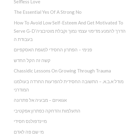
Selfless Love
The Essential Yes Of A Strong No
How To Avoid Low Self-Esteem And Get Motivated To
Serve G-D’הדרך להמנע מדימוי עצמי נמוך וקבלת מוטיבציה
בעבודת ה
פנימי – הפתרון החסידי למגפת האסקפיזם
קשה זה הקל החדש
Chassidic Lessons On Growing Through Trauma
מודל א.ב.א. – התשובה החסידית להפרעות החרדה בעולמנו
המודרני
אגואיזם – מבעיה אל פתרונה
התעלמות והדחקה כפתרון אפקטיבי
מיינדפולנס חסידי
מי שם פה לאדם