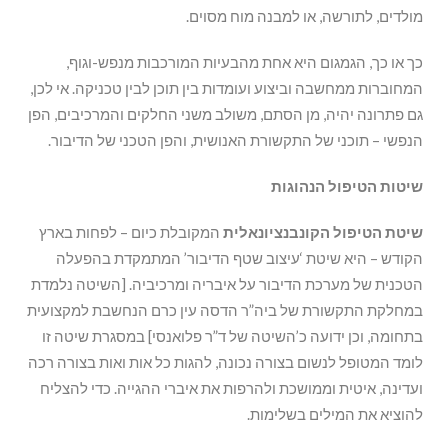
מולדים, לתורשה, או למבנה מוח מסוים.
כך או כך, הגמגום היא אחת מהבעיות המורכבות מנפש-וגוף,
המחוברות ממחשבה וביצוע ועומדות בין תוכן לבין טכניקה. אי לכן,
גם פתרונה יהיה, מן הסתם, משולב משני החלקים והמרכיבים, הפן
הנפשי – תוכני של התקשורת האנושית, והפן הטכני של הדיבור.
שיטות הטיפול הנהוגות
שיטת הטיפול הקונבנציונאלית
המקובלת כיום – לפחות בארץ
הקודש – היא שיטת ‘עיצוב שטף הדיבור’ המתמקדת בהפעלה
הטכנית של מערכת הדיבור על איבריה ומרכיביה. [השיטה נלמדת
במחלקת התקשורת של ביה”ר הדסה עין כרם הנחשבת למקצועית
בתחומה, וכן ידועה כ’השיטה של ד”ר פלואנסי] במסגרת שיטה זו
לומד המטופל לנשום בצורה נכונה, להגות כל אות ואות בצורה רכה
ועדינה, איטית וממושכת ולהרפות את איברי ההגייה. כדי להצליח
להוציא את המילים בשלימות.