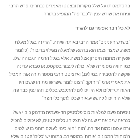
בהסתמכותו על שלל מקורות ובצטטו מאמרים נבחרים, פרש הרבי
וניתח את שורש ענין ה”כבד פה” המופיע בתורה.
לא כל דבר אפשר גם להגיד
“בשרש הענינים” אמר הרבי באותה שיחה, “הרי זה בגלל מעלת
משה, שמצד עצמו הוא בדרגא שלמעלה מגילוי בדיבור”, (כלומר
שאין זה מחמת חיסרון אצל משה, אלא בגלל הרמה הגבוהה שלו,
כמו חוויה מסעירה שלא יכולה לעבור בטקסט, או סברא עדינה
שקשה להסבירה במילים.) ואז ציטט הרבי מספר תורה אור, המכיל
את מאמרי אדמו”ר הזקן: “רצונו לומר ששרשו מתוהו ששם היו
האורות גדולים ולא היו יכולים להתלבש בכלים. וזהו ענין כבד פה,
שלא היה יכול להשפיע אור שכלו לתוך כלי הפה”
ניסיתם פעם למלאות כוס פלסטיק חד-פעמית מזרנוק כיבוי אש?
כנראה שגם אחרי שעה לא תצליחו. כלים קטנים, לא יכולים להכיל
זרם עצום וכמות אדירה. ‘תוהו’ הוא כינוי לעולם רוחני בו שולטים
ה’כוחות’ המכונים ‘אורות’ בתוקף רב, בתוהו יש ‘כלים’ קטנים שלא