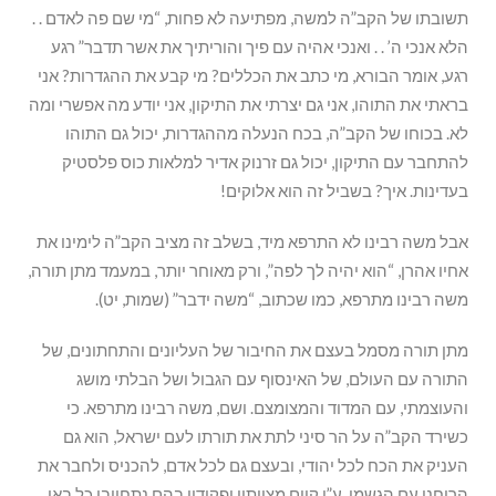
תשובתו של הקב”ה למשה, מפתיעה לא פחות, “מי שם פה לאדם . .
הלא אנכי ה’ . . ואנכי אהיה עם פיך והוריתיך את אשר תדבר” רגע
רגע, אומר הבורא, מי כתב את הכללים? מי קבע את ההגדרות? אני
בראתי את התוהו, אני גם יצרתי את התיקון, אני יודע מה אפשרי ומה
לא. בכוחו של הקב”ה, בכח הנעלה מההגדרות, יכול גם התוהו
להתחבר עם התיקון, יכול גם זרנוק אדיר למלאות כוס פלסטיק
בעדינות. איך? בשביל זה הוא אלוקים!
אבל משה רבינו לא התרפא מיד, בשלב זה מציב הקב”ה לימינו את
אחיו אהרן, “הוא יהיה לך לפה”, ורק מאוחר יותר, במעמד מתן תורה,
משה רבינו מתרפא, כמו שכתוב, “משה ידבר” (שמות, יט).
מתן תורה מסמל בעצם את החיבור של העליונים והתחתונים, של
התורה עם העולם, של האינסוף עם הגבול ושל הבלתי מושג
והעוצמתי, עם המדוד והמצומצם. ושם, משה רבינו מתרפא. כי
כשירד הקב”ה על הר סיני לתת את תורתו לעם ישראל, הוא גם
העניק את הכח לכל יהודי, ובעצם גם לכל אדם, להכניס ולחבר את
הרוחני עם הגשמי, ע”י קיום מצוותיו ופקודיו בהם נתחייבו כל באי