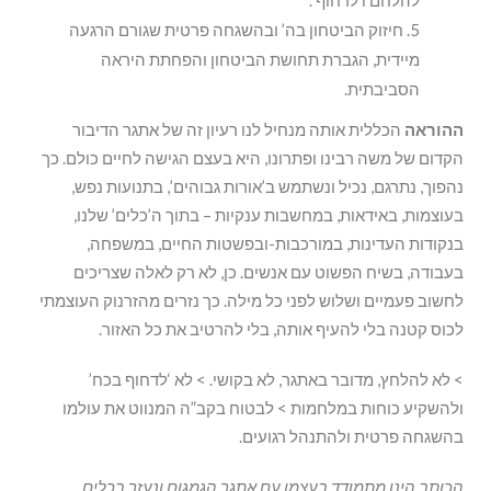
להלחם ו’לדחוף’.
חיזוק הביטחון בה’ ובהשגחה פרטית שגורם הרגעה
מיידית, הגברת תחושת הביטחון והפחתת היראה
הסביבתית.
ההוראה
הכללית אותה מנחיל לנו רעיון זה של אתגר הדיבור
הקדום של משה רבינו ופתרונו, היא בעצם הגישה לחיים כולם. כך
נהפוך, נתרגם, נכיל ונשתמש ב’אורות גבוהים’, בתנועות נפש,
בעוצמות, באידאות, במחשבות ענקיות – בתוך ה’כלים’ שלנו,
בנקודות העדינות, במורכבות-ובפשטות החיים, במשפחה,
בעבודה, בשיח הפשוט עם אנשים. כן, לא רק לאלה שצריכים
לחשוב פעמיים ושלוש לפני כל מילה. כך נזרים מהזרנוק העוצמתי
לכוס קטנה בלי להעיף אותה, בלי להרטיב את כל האזור.
> לא להלחץ, מדובר באתגר, לא בקושי. > לא ‘לדחוף בכח’
ולהשקיע כוחות במלחמות > לבטוח בקב”ה המנווט את עולמו
בהשגחה פרטית ולהתנהל רגועים.
הכותב הינו מתמודד בעצמו עם אתגר הגמגום ונעזר בכלים