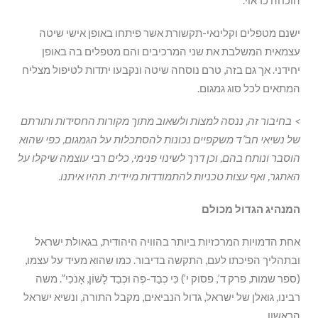
הוכחה כראוי.
ישנם מטפלים וקלינאי-תקשורת אשר פיתחו באופן אישי שיטה
עצמאית המשלבת את שני המרכיבים והם מטפלים בה באופן
יחידני. אך גם בזה, טרם נוסחה שיטה ונקבעו יתדות לטיפול מצליח
המתאים לכל סוג גמגום.
>
בחיבור זה, ננסה למצות ולשאוב מתוך מקורות החסידות ותורתם
של נשיאי חב”ד משקפיים נכונות להסתכלות על הגמגום, כפי שהוא
הוסבר ונותח בהם, וכן דרך לשינוי פנימי, כלים רבי עוצמה שיקלו על
האתגר, ואף עצות טכניות להתמודדות מיידית. תהיו איתנו.
המנהיג הגדול מכולם
אחת הדמויות המרכזיות ביותר בהוויה היהודית, בגאולת ישראל
ובתהליך הפיכתו לעם, התקשה בדיבור. כמו שהוא מעיד על עצמו,
(ספר שמות, פרק ד’, פסוק י’) כִּי כְבַד-פֶּה וּכְבַד לָשׁוֹן, אָנֹכִי”. משה
רבינו, גואלן של ישראל, גדול הנביאים, מקבל התורה, ונשיא ישראל
הראשון.