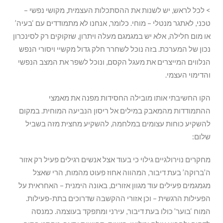
> לכל לראש, יש לשנות את ההסתכלות העצמית, מקושי נפשי –
טכני, לאתגר מנטלי – מוחי. כלומר, אנחנו לא מתמודדים עם ‘בעיה’
או מום חלילה, אלא יש במגמגם מעלה ויתרון, שזקוקים רק לסינכרון
נכון של המערכת. בזה נוכל לשחרר חלק גדול מקשיי ויסורי הנפש
הנלווים המייצרים את מעגל הקסם, ונוכל לשפר את המצב הנפשי
והדימוי העצמי.
הקו החשיבתי אותו מובילה החסידות מפנה את מאמצי
ההתמודדות מהמאבק במילים אל ריסון הנביעה המוחית. במקום
להשקיע כוחות עצומים במלחמה, להשקיע מחצית מזה בשביל
שלום:
מחקרים נוירולגיים גילוי כי בעוד אצל אנשים רגילים פעיל רק אזור
ה’ברוקה’ בעת דיבור, המהווה אחוז פעוט מהמוח, הרי שאצל
מגמגמים פעילים עוד מגוון אזורים, באונה הימנית – האחראית על
הפעילות הרגשית – וכן אזורי ההקשבה שדרוכים בתת-פעילות.
המוח ‘בוער’ כולו בעת דיבור, עירני ומתפקד בעוצמה. כמנסה