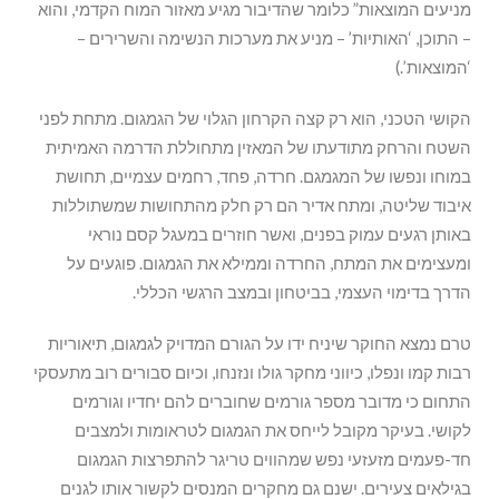
מניעים המוצאות” כלומר שהדיבור מגיע מאזור המוח הקדמי, והוא
– התוכן, ‘האותיות’ – מניע את מערכות הנשימה והשרירים –
‘המוצאות’.)
הקושי הטכני, הוא רק קצה הקרחון הגלוי של הגמגום. מתחת לפני
השטח והרחק מתודעתו של המאזין מתחוללת הדרמה האמיתית
במוחו ונפשו של המגמגם. חרדה, פחד, רחמים עצמיים, תחושת
איבוד שליטה, ומתח אדיר הם רק חלק מהתחושות שמשתוללות
באותן רגעים עמוק בפנים, ואשר חוזרים במעגל קסם נוראי
ומעצימים את המתח, החרדה וממילא את הגמגום. פוגעים על
הדרך בדימוי העצמי, בביטחון ובמצב הרגשי הכללי.
טרם נמצא החוקר שיניח ידו על הגורם המדויק לגמגום, תיאוריות
רבות קמו ונפלו, כיווני מחקר גולו ונזנחו, וכיום סבורים רוב מתעסקי
התחום כי מדובר מספר גורמים שחוברים להם יחדיו וגורמים
לקושי. בעיקר מקובל לייחס את הגמגום לטראומות ולמצבים
חד-פעמים מזעזעי נפש שמהווים טריגר להתפרצות הגמגום
בגילאים צעירים. ישנם גם מחקרים המנסים לקשור אותו לגנים