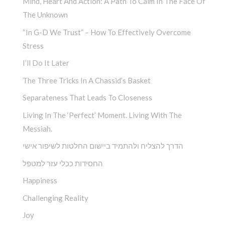
Mind, Heart And Action: A Path To Calm In The Face Of
The Unknown
“In G-D We Trust” – How To Effectively Overcome
Stress
I’ll Do It Later
The Three Tricks In A Chassid’s Basket
Separateness That Leads To Closeness
Living In The ‘Perfect’ Moment. Living With The
Messiah.
הדרך להצליח ולהתמיד ביישום החלטות לשיפור אישי
החסידות ככלי עזר למטפל
Happiness
Challenging Reality
Joy