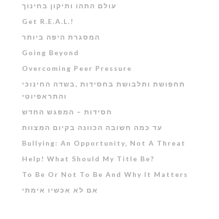
עולם התהו ותיקון בחינוך
Get R.E.A.L.!
המסגרת היפה ביותר
Going Beyond
Overcoming Peer Pressure
תחפושת ותלבושת בחסידות ,בשדה החינוכי
והתראפיוטי
חסידות – המפגש החדש
עד כמה חשובה הכוונה בקיום המצוות
Bullying: An Opportunity, Not A Threat
Help! What Should My Title Be?
To Be Or Not To Be And Why It Matters
אם לא אכשיו אימתי