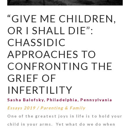
“GIVE ME CHILDREN,
OR I SHALL DIE”:
CHASSIDIC
APPROACHES TO
CONFRONTING THE
GRIEF OF
INFERTILITY
Sasha Balofsky, Philadelphia, Pennsylvania
Essays 2019
/
Parenting & Family
One of the greatest joys in life is to hold your
child in your arms. Yet what do we do when