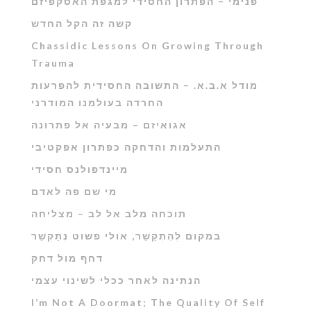
פנימי – הפתרון החסידי למגפת האסקפיזם
קשה זה הקל החדש
Chassidic Lessons On Growing Through
Trauma
מודל א.ב.א. – התשובה החסידית להפרעות
החרדה בעולמנו המודרני
אגואיזם – מבעיה אל פתרונה
התעלמות והדחקה כפתרון אפקטיבי
מיינדפולנס חסידי
מי שם פה לאדם
תוכחה מלב אל לב – מצליחה
במקום לְהִתְקַשֵׁ‏‏‏‏‏‏‏‏‏‏‏‏‏‏‏‏‏‏‏‏‏‏‏‏‏ר, אולי פשוט נְתַקְשֵׁר
דחף מול דחק
הנתינה לאחר ככלי לשינוי עצמי
I’m Not A Doormat; The Quality Of Self