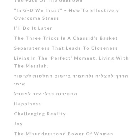
The Face Of The Unknown
“In G-D We Trust” – How To Effectively
Overcome Stress
I’ll Do It Later
The Three Tricks In A Chassid’s Basket
Separateness That Leads To Closeness
Living In The ‘Perfect’ Moment. Living With
The Messiah.
הדרך להצליח ולהתמיד ביישום החלטות לשיפור
אישי
החסידות ככלי עזר למטפל
Happiness
Challenging Reality
Joy
The Misunderstood Power Of Women