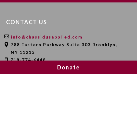
CONTACT US
info@chassidusapplied.com
788 Eastern Parkway Suite 303 Brooklyn,
NY 11213
718-774-6448
Donate
SEARCH
SOCIAL MEDIA