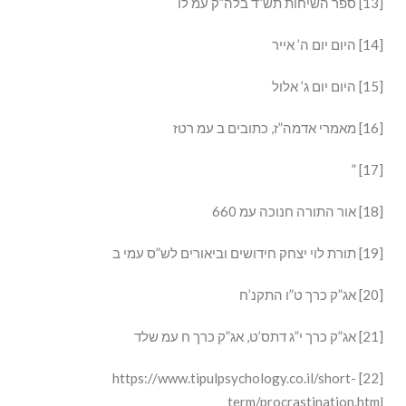
[13] ספר השיחות תש”ד בלה”ק עמ לו
[14] היום יום ה’ אייר
[15] היום יום ג’ אלול
[16] מאמרי אדמה”ז, כתובים ב עמ רטז
[17] ”
[18] אור התורה חנוכה עמ 660
[19] תורת לוי יצחק חידושים וביאורים לש”ס עמי ב
[20] אג”ק כרך ט”ו התקנ’ח
[21] אג”ק כרך י”ג דתס’ט, אג”ק כרך ח עמ שלד
[22] https://www.tipulpsychology.co.il/short-
term/procrastination.html