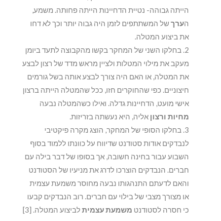
הייתה גבוהה- נטיית הדחיינות הייתה פחותה. משמע,
ה
ערך
של המשתתפים לזמן היה גבוה יותר וכך לא דחו
את ביצוע המטלה.
בחלקו השני של המחקר בקשו מהקבוצה לתעד ביומן
מעקב את מילוי המטלות ולציין מראש מדד של רצון לבצע
את המטלה, או האם היה צורך לבצע אותה בשל גורמים
חיצוניים. כפי שהחוקרים חזו, ככל שהמטלה הייתה ברצון
אישי מועט, הדחיינות גדלה. ואילו כשהמטלה נבעה
מחיות ורצון
אליה, היא נעשתה בזריזות.
בחלקו הסופי של המחקר, הוצג מקרה פיקטיבי
לנבדקים אודות סטודנט שדיווח על כוונתו ללמוד בסוף
השבוע עבור בחינה חשובה, אך בסופו של דבר בילה עם
חברים. הנבדקים הוצרכו לדרג את מניעיו של הסטודנט
והאם לדעתם התנהגותו נבעה מחוסר משמעת עצמית
או מצורך מצבי של בילוי עם חברים. רוב הנבדקים קבעו
כי חסרה לסטודנט
משמעת עצמית
לביצוע המטלה. [3]