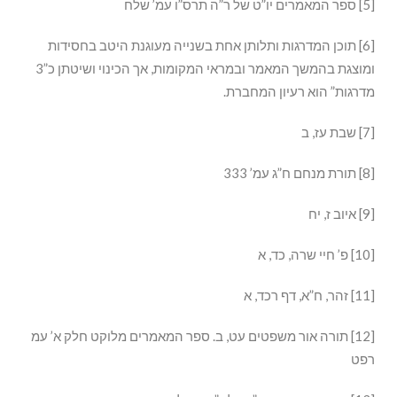
[5] ספר המאמרים יו”ט של ר”ה תרס”ו עמ’ שלח
[6] תוכן המדרגות ותלותן אחת בשנייה מעוגנת היטב בחסידות
ומוצגת בהמשך המאמר ובמראי המקומות, אך הכינוי ושיטתן כ”3
מדרגות” הוא רעיון המחברת.
[7] שבת עז, ב
[8] תורת מנחם ח”ג עמ’ 333
[9] איוב ז, יח
[10] פ’ חיי שרה, כד, א
[11] זהר, ח”א, דף רכד, א
[12] תורה אור משפטים עט, ב. ספר המאמרים מלוקט חלק א’ עמ
רפט