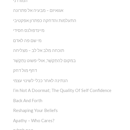
המודרני
אגואיזם – מבעיה אל פתרונה
התעלמות והדחקה כפתרון אפקטיבי
מיינדפולנס חסידי
מי שם פה לאדם
תוכחה מלב אל לב – מצליחה
במקום לְהִתְקַשֵׁ‏‏‏‏‏‏‏‏‏‏‏‏‏‏‏‏‏‏‏‏‏‏‏‏‏ר, אולי פשוט נְתַקְשֵׁר
דחף מול דחק
הנתינה לאחר ככלי לשינוי עצמי
I’m Not A Doormat; The Quality Of Self Confidence
Back And Forth
Reshaping Your Beliefs
Apathy – Who Cares?