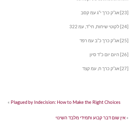
[23] אג”ק כרך י”ג עמ קסב
[24] לקוטי שיחות, חי”ד, עמ 322
[25] אג”ק כרך כ”ב עמ רפד
[26] היום יום כ”ד סיון
[27] אג”ק כרך ח, עמ קצד
«
Plagued by Indecision: How to Make the Right Choices
»
אין שום דבר קבוע ותמידי מלבד השינוי