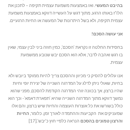
בהיבט המעשי
. ואז באמצעות משמעת עצמית תקיפה – לתכנן את
הלו”ז באותו הרגע. מתוך דגש על העשייה דווקא באמצעות משמעת
עצמית תקיפה, ולא בשל היתרונות של המעשה או החיות הרגעיים.
אני עושה הסכם!
בחסידות החלטה זו נקראת ‘הסכם’, כמין חוזה ביני לבין עצמי, שאין
בו רגש ואהבה לדבר, אלא הוא הסכם יבש שנובע ממשמעת
עצמית.
אנו עלולים להסיק כי מכיוון וההסכם צריך להיות ממוקד ביובש ולא
בחיות, שאולי ניתן לדלג על המדרגה השנייה של יצירת יופי וחיות
שהיו ברצון. אך בכוונה זוהי המדרגה הקודמת להסכם, מפני שהוא
נמשך דווקא מתוך המדרגה השנייה שהיא ‘תפארת דאמא’- וכך הוא
כולל בשורשו את כל אוצרות העוצמה והחיות שיש ברצון, והם אלו
שמעניקים את הקביעות וההתמדה לאורך זמן. כלומר,
החיות
והרצון טמונים בהסכם
הנראה כלפיי חוץ כ’יבש’.[17]