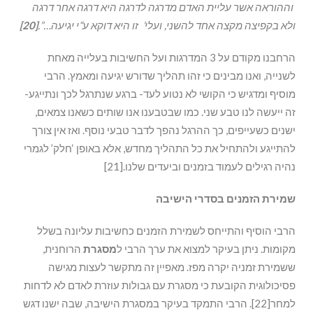
וההוראה
אשר
עליית
האדם
מדרגה
לדרגה
היא
דרגה
אחר
דרגה
ולא
בקפיצה
מקצה
אחד
להשני
,
ועלי’
זו
היא
דוקא
ע
“
י
יגיעה…”.
[20]
הרחבנו מקודם על 3 המדרגות ועל החשיבות בעלייה מאחת
לשנייה, ואנו מבינים כי זהו תהליך שדורש יגיעה ומאמץ. הרבי
מוסיף ומדגיש כי הקושי לא נטוע לעד- ברגע שנתרגל לכך ונתייגע-
זה ייעשה לנו טבע שני. כמו שבטבענו אנו שותים כשאנו צמאים,
ישנים כשעייפים, כך ההרגל נהפך לדבר טבעי נוסף. ואז אין צורך
להתייגע ולהתחיל את כל התהליך מחדש, אלא באופן ‘חלק’ לגמרי
נהיה רגילים לעמוד בזמנים וביעדים שלנו.[21]
שמירת הזמנים בסדרי הישיבה
הרבי הוסיף והתייחס לשמירת הזמנים כחשיבות עליונה בשלל
מקומות. ניתן בעיקר למצוא את ערך הרבי ל
מסגרת
הרוחנית,
ששמירת זמניה יקרה מפז. מאפיין זה מתקשר לעצות מגישה
פסיכולוגית הקובעת כי מסגרת עם גבולות עוזרת לאדם לא לדחות
למחר[22]. הרבי התמקד בעיקר במסגרת הישיבה, שבה ישנו דגש