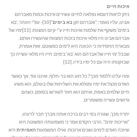
איכות חיים
ניתן לראות דוגמא נפלאה לחיים עשירים איכות וכמות מאברהם
אבינו, עליו נאמר: “ואברהם זקן
בא בימים
“[10]- עפ”י הזוהר, ‘בא
בימים’ משקף את שלמות ואיכות חייו ע”י קיום המצוות. [11]ימיו של
אברהם אבינו היו מלאי איכות בזכות המצוות שהעשירו אותם.
מבארת החסידות כי הכוונה היא לימים כפשוטם. זאת אומרת,
שבכל ימי חייו של אברהם הוא ‘בא’ בימים: חייו היו מלאי עשייה כך
שבזקנותו היה עם כל ימיו בידיו. [12]
ומה עלינו ללמוד מכך? כל רגע הוא בר-חלוף, ואיננו עוד. אך כאשר
האדם מנצל את ימיו וממלא את השליחות שלו בעולם, הוא משיג
חיים שלמים באמת, ואיתם הוא חוזר לשורשו בסופם, כשהם
גדושים עשייה ומשומרים.
יתרה מכך, שגורה בפי רבים ברכה אותה מברך חבר לרעהו,
“אריכות ימים”. הרבי הקודם אמר כי משמעותה הפשוטה היא
שיזכה האדם לימים ושנים ארוכות. ואילו המשמעות
האמיתית
היא