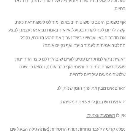
שעלולה לפגוע בתחושת המוטיבציה של האדם להתקדם הלאה
בחיים.
אף כשמובן היטב כי פשוט חייב באופן מוחלט לעשות זאת כעת,
קשה לגרום לכך לקרות בפועל. אז איך באמת נביא את עצמנו לבצע
את הדברים כאן ועכשיו? כיצד נעריך את הרגע הנוכחי, נקבל
החלטה אמיתית לעמוד ביעד, ואף נקיים אותה?
ראשית ניגש למחקרים פסיכולוגיים שיבהירו לנו כיצד הדחיינות
פוגעת באורח החיים היומיומי ואף בבריאותנו, ונמצא כי ישנם
שלושה מניעים עיקריים לדחייה:
האדם אינו מבין את
ערך הזמן
שניתן לו,
הוא אינו חש
רצון
לבצע את המשימה,
אין לו
משמעת עצמית.
נפליג קדימה לעבר מחוזות תורת החסידות (אותה גילה הבעל שם