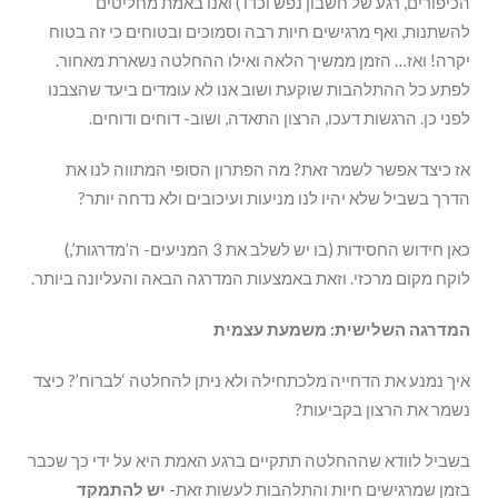
הכיפורים, רגע של חשבון נפש וכדו’) ואנו באמת מחליטים
להשתנות, ואף מרגישים חיות רבה וסמוכים ובטוחים כי זה בטוח
יקרה! ואז… הזמן ממשיך הלאה ואילו ההחלטה נשארת מאחור.
לפתע כל ההתלהבות שוקעת ושוב אנו לא עומדים ביעד שהצבנו
לפני כן. הרגשות דעכו, הרצון התאדה, ושוב- דוחים ודוחים.
אז כיצד אפשר לשמר זאת? מה הפתרון הסופי המתווה לנו את
הדרך בשביל שלא יהיו לנו מניעות ועיכובים ולא נדחה יותר?
כאן חידוש החסידות (בו יש לשלב את 3 המניעים- ה’מדרגות’,)
לוקח מקום מרכזי. וזאת באמצעות המדרגה הבאה והעליונה ביותר.
המדרגה השלישית: משמעת עצמית
איך נמנע את הדחייה מלכתחילה ולא ניתן להחלטה ‘לברוח’? כיצד
נשמר את הרצון בקביעות?
בשביל לוודא שההחלטה תתקיים ברגע האמת היא על ידי כך שכבר
בזמן שמרגישים חיות והתלהבות לעשות זאת-
יש להתמקד