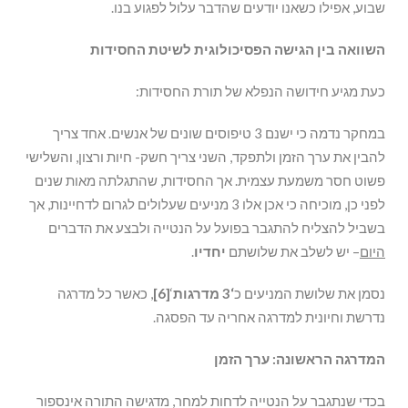
שבוע, אפילו כשאנו יודעים שהדבר עלול לפגוע בנו.
השוואה בין הגישה הפסיכולוגית לשיטת החסידות
כעת מגיע חידושה הנפלא של תורת החסידות:
במחקר נדמה כי ישנם 3 טיפוסים שונים של אנשים. אחד צריך
להבין את ערך הזמן ולתפקד, השני צריך חשק- חיות ורצון, והשלישי
פשוט חסר משמעת עצמית. אך החסידות, שהתגלתה מאות שנים
לפני כן, מוכיחה כי אכן אלו 3 מניעים שעלולים לגרום לדחיינות, אך
בשביל להצליח להתגבר בפועל על הנטייה ולבצע את הדברים
היום
– יש לשלב את שלושתם
יחדיו
.
נסמן את שלושת המניעים כ
‘3 מדרגות
‘
[6]
, כאשר כל מדרגה
נדרשת וחיונית למדרגה אחריה עד הפסגה.
המדרגה הראשונה: ערך הזמן
בכדי שנתגבר על הנטייה לדחות למחר, מדגישה התורה אינספור