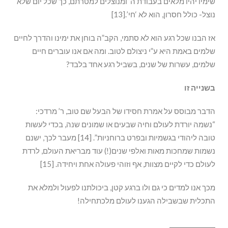
שימיו יהיו מלאים בעבודת ה’ ומנוצלים למטרתם, כך שכל יום שלא
נוצל- כולל חסרון, הוא לא ‘חי’.[13]
אז הבנו שכל רגע הוא לא סתמי, הקב”ה בוחן את ימינו והדרך לחיים
שלמים באמת היא ע”י ניצולם לטוב. ומה אם אנו עוברים חיים
שלמים, עשרות של שנים, בשביל רגע אחד בלבד?
בשנייה זו
הדבר מבוסס על אמרת חסידו של הבעל שם טוב, ר’ מרדכי:
“נשמה יורדת לעולם וחיה שבעים או שמונים שנה, בכדי לעשות
טובה ליהודי בגשמיות ובפרט ברוחניות”. [14] מעבר לכך, ישנם
נשמות שמחכות מאות ואלפי שנים(!) עוד מבריאת העולם, לרדת
לעולם כדי לקיים מצוות, אף וזוהי פעולה אחת ויחידה. [15]
מכך אנו למדים כי גם ולו ברגע קטן, ביכולתנו לפעול ולמלא את
התכלית שבשבילה הגענו לעולם מלכתחילה!
_______________