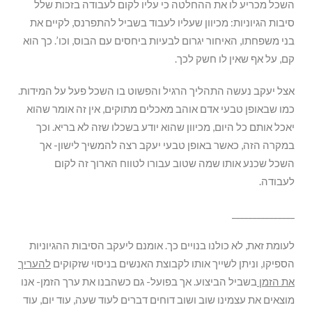
השכל מכריע לו את ההחלטה כי עליו לקום לעבודה בזכות שלל
סיבות הגיוניות: מכיוון שעליו לעבוד בשביל להתפרנס, לקיים את
בני משפחתו, האיחור יגרום לבעיות ביחסים עם הבוס, וכו’. כך הוא
קם, על אף שאין לו חשק לכך.
אצל יעקב נעשה התהליך הרגיל והפשוט בו השכל פעל על המידות.
כמו שבאופן טבעי אדם אוהב מאכלים מתוקים, אין זה אומר שהוא
יאכל אותם כל היום, מכיוון שהוא יודע בשכלו שזה לא בריא. וכך
במקרה הזה, כאשר באופן טבעי יעקב רצה להמשיך לישון- אך
השכל שכנע אותו שמה שטוב עבורו לטווח הארוך זה לקום
לעבודה.
_______________
לעומת זאת, לא כולנו בנויים כך. אומנם ליעקב הסיבות ההגיוניות
הספיקו, וניתן לשייך אותו לקבוצת האנשים בניסוי שזקוקים
להעריך
את הזמן
בשביל הביצוע. אך בפועל- גם כשהבנו את ערך הזמן- אנו
מוצאים את עצמינו שוב ושוב דוחים דברים לעוד שעה, עוד יום, עוד