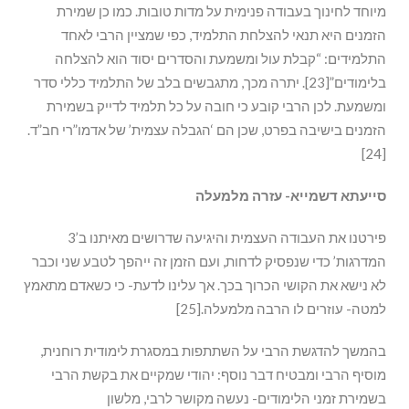
מיוחד לחינוך בעבודה פנימית על מדות טובות. כמו כן שמירת
הזמנים היא תנאי להצלחת התלמיד, כפי שמציין הרבי לאחד
התלמידים: “קבלת עול ומשמעת והסדרים יסוד הוא להצלחה
בלימודים”[23]. יתרה מכך, מתגבשים בלב של התלמיד כללי סדר
ומשמעת. לכן הרבי קובע כי חובה על כל תלמיד לדייק בשמירת
הזמנים בישיבה בפרט, שכן הם ‘הגבלה עצמית’ של אדמו”רי חב”ד.
[24]
סייעתא דשמייא- עזרה מלמעלה
פירטנו את העבודה העצמית והיגיעה שדרושים מאיתנו ב’3
המדרגות’ כדי שנפסיק לדחות, ועם הזמן זה ייהפך לטבע שני וכבר
לא נישא את הקושי הכרוך בכך. אך עלינו לדעת- כי כשאדם מתאמץ
למטה- עוזרים לו הרבה מלמעלה.[25]
בהמשך להדגשת הרבי על השתתפות במסגרת לימודית רוחנית,
מוסיף הרבי ומבטיח דבר נוסף: יהודי שמקיים את בקשת הרבי
בשמירת זמני הלימודים- נעשה מקושר לרבי, מלשון