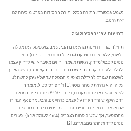
נשמע אבסורד? התורה בכלל ותורת החסידות בפרט מוכיחה לנו
זאת היטב.
דחיינות עפ”י הפסיכולוגיה
תחילה נגדיר דחיינות מהי: אדם הנמנע מביצוע פעולה או מטלה
כלשהי, ללא סיבה מוצדקת (גם לכל המתרצים שביננו). דחיינים
נוטים לסבול מדחק, רגשות אשמה, וחווים משבר אישי לדחיין עצמו
ולזולת. לעיתים קרובות נקשרת דחיינות בפרפקציוניזם, בשל הצורך
לשלמות שגורם להגדלת מאפייני המטלה עד שלא ניתן להשתלט
עליה והיא נדחית ל’מחר’ נוסף.[1] ד”ר פירס סטיל, מומחה
לפסיכולוגיה ארגונית מקנדה, דיווח כי 95% מהנבדקים במחקר
רחב היקף שערך העידו על עצמם כדחיינים, ורבע מהם אף הגדירו
את עצמם כדחיינים כרוניים. נתונים מוכיחים כי רובנו סובלים
מהתופעה, אף שנשים פחות מגברים (46% לעומת 54%) וצעירים
נוטים לדחות יותר ממבוגרים. [2]