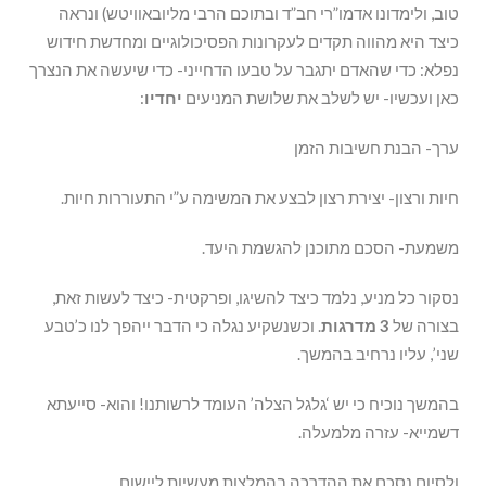
טוב, ולימדונו אדמו”רי חב”ד ובתוכם הרבי מליובאוויטש) ונראה
כיצד היא מהווה תקדים לעקרונות הפסיכולוגיים ומחדשת חידוש
נפלא: כדי שהאדם יתגבר על טבעו הדחייני- כדי שיעשה את הנצרך
כאן ועכשיו- יש לשלב את שלושת המניעים
יחדיו
:
ערך- הבנת חשיבות הזמן
חיות ורצון- יצירת רצון לבצע את המשימה ע”י התעוררות חיות.
משמעת- הסכם מתוכנן להגשמת היעד.
נסקור כל מניע, נלמד כיצד להשיגו, ופרקטית- כיצד לעשות זאת,
בצורה של
3 מדרגות
. וכשנשקיע נגלה כי הדבר ייהפך לנו כ’טבע
שני’, עליו נרחיב בהמשך.
בהמשך נוכיח כי יש ‘גלגל הצלה’ העומד לרשותנו! והוא- סייעתא
דשמייא- עזרה מלמעלה.
ולסיום נסכם את ההדרכה בהמלצות מעשיות ליישום.