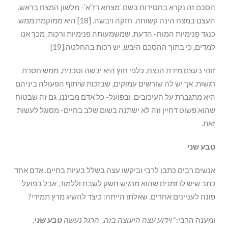
הסכם זה נקרא בחסידות בשם ‘מצחא דז”א’- מלשון המצח בראש.
העצם במצח הינה קשוחה, חזקה ויבשה. [18] היא ממוקמת ממש
כנגד פנימיות המוח- הדעת. שמשמעותה פנימיות ורכות. מכך אנו
למדים, כי בתוך ההסכם היבש, יש רכות בהחלטה.[19]
זוהי בעצם מידת הנצח. כלפי חוץ היא יבשה וטכנית, ממש חסרת
רגשות. אך יש לה שורשים עמוקים, שבזכות שיתוף הפעולה ביניהם
היא מתגברת על העיכובים. ובפועל- כל אדם מביננו, גם זה שבטוח
שהוא פשוט דחיין וזה לא ישתנה בשום שלב בחיים- מסוגל לעשות
זאת.
טבע שני
אנשים רבים כתבו לרבי וביקשו עצה בשלל בעיות בחיים. אדם אחד
כתב שיש לו זמנים שהוא מרגיש חשק לשבת וללמוד, אבל בפועל
פונה לעניינים אחרים. שאלתו הייתה: כיצד להשיג מרץ תמידי?
ומענה הרבי:
“וידוע
עצה
היעוצה
בזה,
הרגל
נעשה
טבע
שני
,