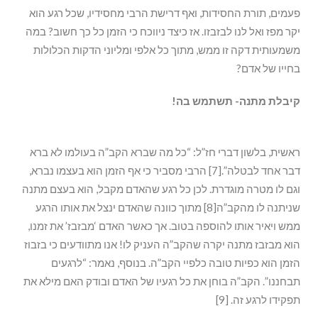
פעמים, תורת החסידות, ואף דרישת הרבי מחסידיו, שכל רגע הוא
יקר מפז ואל לנו לבזבזו. אז כיצד ניווכח כי הזמן כל כך חשוב? במה
משמעותית דקה זו ממש, מתוך כל אלפי ומליוני הדקות הכלולות
בחייו של אדם?
קיבלת מתנה- תשתמש בה!
ראשית, בלשון דברי חז”ל: “כל מה שברא הקב”ה בעולמו לא ברא
דבר אחד לבטלה”.[7] הרבי מסביר כי אף הזמן הוא בעצמו נברא,
וגם לו מטרה מוגדרת. לכן כל רגע שהאדם מקבל, הוא בעצם מתנה
שניתנה לו מהקב”ה[8] מתוך כוונה שהאדם ינצל את אותו הרגע
ממש ויאיר אותו להוספה בטוב. אך כאשר האדם ‘מבזבז’ את זמנו,
הוא מבזבז מתנה יקרה שהקב”ה העניק לו! אנו מתוודעים כי בזבוז
הזמן הוא כפיות טובה כלפיי הקב”ה. בנוסף, נאמר: “לרגעים
תבחננו”. הקב”ה בוחן את כל רגעיו של האדם ובודק האם מילא את
תפקידו לרגע זה. [9]