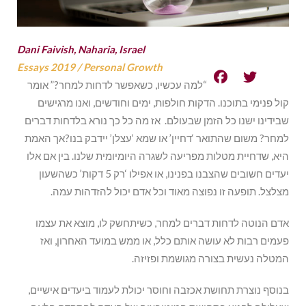
Dani Faivish, Naharia, Israel
Essays 2019
/
Personal Growth
“למה עכשיו, כשאפשר לדחות למחר?” אומר
קול פנימי בתוכנו. הדקות חולפות, ימים וחודשים, ואנו מרגישים
שבידינו ישנו כל הזמן שבעולם. אז מה כל כך נורא בלדחות דברים
למחר? משום שהתואר ‘דחיין’ או שמא ‘עצלן’ יידבק בנו?אך האמת
היא, שדחיית מטלות מפריעה לשגרה היומיומית שלנו. בין אם אלו
יעדים חשובים שהצבנו בפנינו, או אפילו ‘רק 5 דקות’ כשהשעון
מצלצל. תופעה זו נפוצה מאוד וכל אדם יכול להזדהות עמה.
אדם הנוטה לדחות דברים למחר, כשיתחשק לו, מוצא את עצמו
פעמים רבות לא עושה אותם כלל, או ממש במועד האחרון, ואז
המטלה נעשית בצורה מגושמת ופזיזה.
בנוסף נוצרת תחושת אכזבה וחוסר יכולת לעמוד ביעדים אישיים,