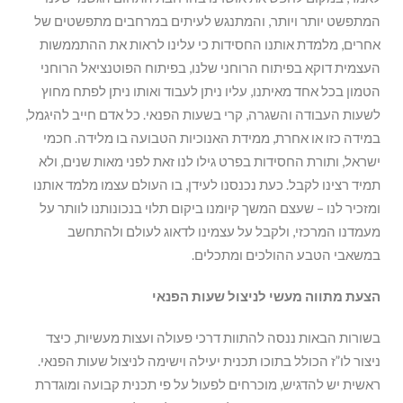
המתפשט יותר ויותר, והמתנגש לעיתים במרחבים מתפשטים של
אחרים, מלמדת אותנו החסידות כי עלינו לראות את ההתממשות
העצמית דוקא בפיתוח הרוחני שלנו, בפיתוח הפוטנציאל הרוחני
הטמון בכל אחד מאיתנו, עליו ניתן לעבוד ואותו ניתן לפתח מחוץ
לשעות העבודה והשגרה, קרי בשעות הפנאי. כל אדם חייב להיגמל,
במידה כזו או אחרת, ממידת האנוכיות הטבועה בו מלידה. חכמי
ישראל, ותורת החסידות בפרט גילו לנו זאת לפני מאות שנים, ולא
תמיד רצינו לקבל. כעת נכנסנו לעידן, בו העולם עצמו מלמד אותנו
ומזכיר לנו – שעצם המשך קיומנו ביקום תלוי בנכונותנו לוותר על
מעמדנו המרכזי, ולקבל על עצמינו לדאוג לעולם ולהתחשב
במשאבי הטבע ההולכים ומתכלים.
הצעת מתווה מעשי לניצול שעות הפנאי
בשורות הבאות ננסה להתוות דרכי פעולה ועצות מעשיות, כיצד
ניצור לו”ז הכולל בתוכו תכנית יעילה וישימה לניצול שעות הפנאי.
ראשית יש להדגיש, מוכרחים לפעול על פי תכנית קבועה ומוגדרת