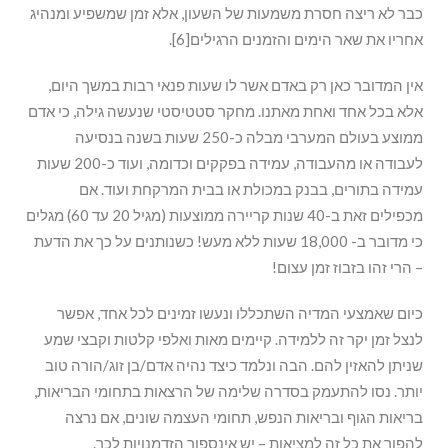
כבר לא ריצה חסרת משמעות של השעון, אלא זמן שמשפיע ומנהיג
אחריו את שאר הימים והזמנים הרגילים[6].
אין המדובר כאן רק באדם אשר לו שעות פנאי רבות במשך היום,
אלא בכל אחד ואחת מאתנו. מחקר סטטיסטי שנעשה גילה, כי אדם
ממוצע בעולם המערבי מבלה כ-250 שעות בשנה בנסיעה
לעבודה או מהעבודה, עמידה בפקקים וכדומה, ועוד כ-200 שעות
עמידה בתורים, בבנק במכולת או בבית המרקחת ועוד. אם
מכפילים זאת ב-40 שנות קריירה ממוצעות (מגיל 20 עד 60) מגלים
כי מדובר ב- 18,000 שעות ללא מעש! כשנותנים על כך את הדעת
– הרי זהו בזבוז זמן עצום!
כיום שאמצעי המדיה השתכללו ונעשו זמינים לכל אחד, אפשר
לנצל זמן יקר זה ללמידה. קיימים מאות ואלפי קלטות וקבצי שמע
שניתן להאזין להם. הבה ונלמד כיצד נהיה אדם/בן זוג/הורה טוב
יותר. נסו להתעמק בסדרה שלימה של הרצאות בתחומי הבריאות,
בריאות הגוף ובריאות הנפש, תחומי העצמה שונים, אם נרצה
להפוך את כל זה למציאות – יש אינספור הזדמנויות לכך.