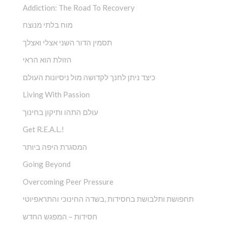
Addiction: The Road To Recovery
מוח בלתי מנוצח
תסמין הדור השני אצלי ואצלך
הזולת הוא הראי
כיצד ניתן לחנך לקדושה מול ניסיונות העולם
Living With Passion
עולם התהו ותיקון בחינוך
Get R.E.A.L.!
המסגרת היפה ביותר
Going Beyond
Overcoming Peer Pressure
תחפושת ותלבושת בחסידות ,בשדה החינוכי והתראפיוטי
חסידות – המפגש החדש