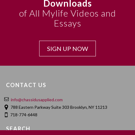
Downloads
of All Mylife Videos and
Essays
SIGN UP NOW
CONTACT US
info@chassidusapplied.com
788 Eastern Parkway Suite 303 Brooklyn, NY 11213
718-774-6448
SEARCH