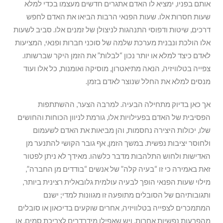
אותם בפניו, ימציא לו האדם אתגרים חדשים מעצמו בכדי למלא
שעות חסרות אלו. שעות הפנאי הרבות הביאו את האדם לחפש
דרכים, שיטות ודפוסי התנהגות לניצולן של זמנים אלו. סביב לשעות
אלו הולכת ונבנית מערכת שלמה של סוכני חברות ופנאי, המציעות
לאדם כיצד למלא או יותר נכון “לבלות” את הזמן היקר שברשותו.
צפייה בטלוויזיה, הנאה מתיאטרון, מוסיקה ואומנות, כל אלו ועוד
מנסים למלא את החלל שנוצר לאדם בזמן.
אך כאן בדיוק מתחילה הבעיה. למרבה הצער, ההשתתפות
הפסיבית של האדם בפעילויות אלו, גורמת לניוון הכוחות והחושים
שלו, יכולות היצירה נחסמות, והן מביאות את האדם לשעמום
ולחוסר יציבות נפשית. במשך הזמן, אף גובר הקושי להתנער מן
האדישות ולחוש התלהבות מדבר כלשהו. מאידך לא ניתן לפטור
זאת באמירה כי זו “בעיה קלה” של אנשים “בודדים מן החברה”,
מילוי שעות הפנאי הופך לבעיה עולמית גלובאלית רצינית ביותר,
ותגובותיהם של הסובלים מתופעה זו מגוונות למדי; ישנם
המתמכרים לצפייה בטלוויזיה, אחרים שוקעים בדיכאון או סובלים
מהפרעות נפשיות אחרות, ויש שאפילו מידרדרים לצריכת סמים, או