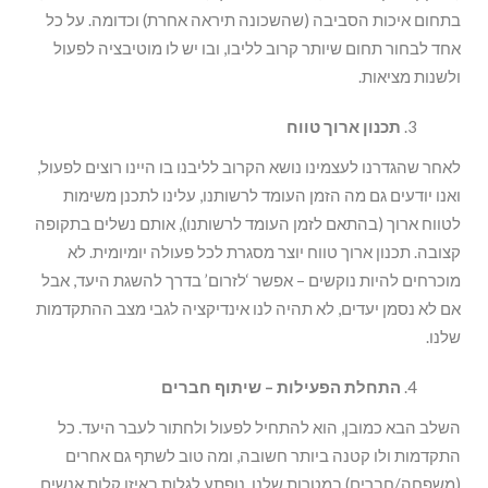
בתחום איכות הסביבה (שהשכונה תיראה אחרת) וכדומה. על כל
אחד לבחור תחום שיותר קרוב לליבו, ובו יש לו מוטיבציה לפעול
ולשנות מציאות.
תכנון ארוך טווח
לאחר שהגדרנו לעצמינו נושא הקרוב לליבנו בו היינו רוצים לפעול,
ואנו יודעים גם מה הזמן העומד לרשותנו, עלינו לתכנן משימות
לטווח ארוך (בהתאם לזמן העומד לרשותנו), אותם נשלים בתקופה
קצובה. תכנון ארוך טווח יוצר מסגרת לכל פעולה יומיומית. לא
מוכרחים להיות נוקשים – אפשר ‘לזרום’ בדרך להשגת היעד, אבל
אם לא נסמן יעדים, לא תהיה לנו אינדיקציה לגבי מצב ההתקדמות
שלנו.
התחלת הפעילות – שיתוף חברים
השלב הבא כמובן, הוא להתחיל לפעול ולחתור לעבר היעד. כל
התקדמות ולו קטנה ביותר חשובה, ומה טוב לשתף גם אחרים
(משפחה/חברים) במטרות שלנו. נופתע לגלות באיזו קלות אנשים