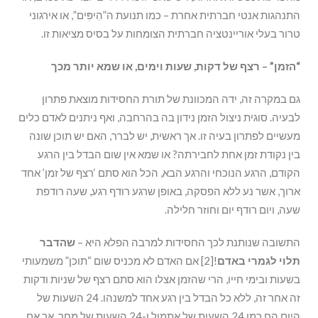
התנהגות אנטי חברתית אחרת – כמו תנועת ה”הִיפּׅים”, או אירגוני
טרור בעלי אוריינטציה חברתית הצומחות על בסיס מציאות זו.
“הזמן” – רצף של דקות, שעות וימים, או שמא יותר מכך
גם במקרה זה, ידה המכוונת של תורת החסידות מוצאת פתרון
לבעיה. סוגית ניצול הזמן נידון בה בהרחבה, ואף ניתנים לאדם כלים
מעשיים לפתרון בעיה זו. אך ראשית, יש לברר, האם יש תוכן שונה
בין נקודת זמן אחת לחבירתה? או שמא אין שום הבדל בין הרגע
הקודם, הרגע הנוכחי והרגע הבא, הכל הוא סתם ‘רצף של זמן’ אחד
ארוך, אשר נע ללא הפסקה, באופן שרגע רודף רגע, שעה רודפת
שעה, ויום רודף יום וחוזר חלילה.
התשובה שנותנת לכך החסידות למרבה הפלא היא –
שהדבר
תלוי לגמרי באדם
![2] אם האדם לא מכניס שום “תוכן” משמעותי
בשעות ובימי חייו, הרי שהזמן אצלו הוא סתם רצף של שניות ודקות
זה אחר זה, ללא כל הבדל בין רגע אחד למשנהו. 24 השעות של
היום הם כמו 24 השעות של אתמול ו-24 השעות של מחר. אך אם