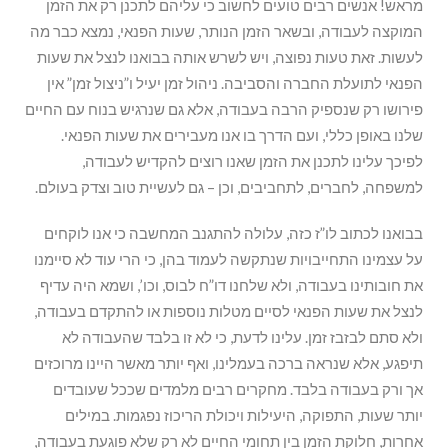
מראש! אנשים רבים טועים לחשוב כי עליהם לתכנן רק את הזמן
המוקצה לעבודה, ובשאר הזמן הנותר, שעות הפנאי, נמצא כבר מה
לעשות. זאת טעות נפוצה, ויש לשרש אותה בבואנו לנצל את שעות
הפנאי לתועלת החברה והסביבה. ניהול זמן יעיל ו”ניצול זמן” אין
פירושו רק שנספיק הרבה בעבודה, אלא גם שנרגיש בנוח עם החיים
שלנו באופן כללי, ועם הדרך בו אנו מעבירים את שעות הפנאי.
לפיכך עלינו לתכנן את הזמן שאנו רוצים להקדיש לעבודה,
למשפחה, לחברים, לתחביבים, וכן – גם לעשיית טוב וצדק בעולם.
בבואנו לכתוב לו”ז כזה, עלולה להתגנב המחשבה כי אנו לוקחים
על עצמינו התחייבויות שנתקשה לעמוד בהן, כי הרי עוד לא סיימנו
את חובותינו בעבודה, ולא שלחנו דו”ח לבוס, וכו’, ושמא היה עדיף
לנצל את שעות הפנאי לסיים מטלות נוספות או להתקדם בעבודה,
ולא סתם לבזבז זמן. עלינו לדעת, כי לא זו בלבד שהעבודה לא
תיפגע, אלא שנראה ברכה בעמלינו, ואף יותר מאשר היינו מרוכזים
אך ורק בעבודה בלבד. מחקרים רבים מלמדים שככל שעובדים
יותר שעות, התפוקה, היעילות ויכולת הריכוז נפגמות. במילים
אחרות, חלוקת הזמן בין תחומי החיים לא רק שלא פוגעת בעבודה,