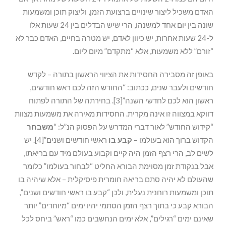
האדם משכיל ליצור שינויים ברצועת הזמן, וליצוק תוכן ומשמעות
שונה בין יום אחד למשנהו, הרי שיש הבדלים בין 24 שעות אלו
ל-24 שעות אחרות, יש כיוון לאדם, יש מטרה בחיים, האדם כבר לא
“זורם” ללא משמעות, אלא “מתקדם” מיום ליום.
באופן זה מסבירה החסידות את הציווי הראשון בתורה – לקדש
חודשים ולעבר שנים, ככתוב: “החודש הזה לכם ראש חודשים,
ראשון הוא לכם לחדשי השנה”[3]. בחירתה של התורה לפתוח
דווקא במצווה זו אינה מקרית. החסידות מאירה את משמעות מצוות
“קידוש החודש” לאור דברי המדרש על הפסוק הנ”ל: “
משבחר
הקדוש ברוך הוא בעולמו –
קבע בו
ראשי חודשים ושנים”[4]. יש
לשים לב, הרי רצף הזמן היה קיים וקבוע בעולם מיד עם בריאתו,
אבל בנקודת זמן מסוימת הבורא החליט “לבחור בעולמו” כלומר
שהעולם לא יהיה סתם בריאה חומרית פיסיקלית – אלא שיהיה בו
תוכן ומשמעות רוחנית נעלית, ולכן “קבע בו ראשי חודשים ושנים”,
הבורא קבע כי בתוך רצף הזמן הסתמי יהיו ימים “מיוחדים” יותר
שאינם ימים “רגילים”, אלא ימים הנחשבים כמו “ראש” ביחס לכל