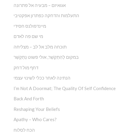
אגואיזם – מבעיה אל פתרונה
התעלמות והדחקה כפתרון אפקטיבי
מיינדפולנס חסידי
מי שם פה לאדם
תוכחה מלב אל לב – מצליחה
במקום לְהִתְקַשֵׁ‏‏‏‏‏‏‏‏‏‏‏‏‏‏‏‏‏‏‏‏‏‏‏‏‏ר, אולי פשוט נְתַקְשֵׁר
דחף מול דחק
הנתינה לאחר ככלי לשינוי עצמי
I’m Not A Doormat; The Quality Of Self Confidence
Back And Forth
Reshaping Your Beliefs
Apathy – Who Cares?
הכח לסלוח