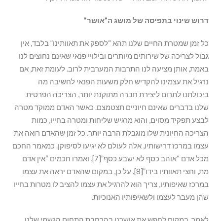
דרוש שינוי בתפיסה של מושג ה”אושר”
כל זמן שמטרת החיים שלנו תהא “לספק את תאוותינו” בלבד, אין
גבול לצריכה של שירותים מיותרים ובילויי פנאי שאינם נחוצים לנו
באמת, אותן מציעה לנו התרבות המערבית לרוב. לעומת זאת, אם
נרגיל את עצמינו להקדיש חלק משעות הפנאי לחשיבה מה
ביכולתנו לתרום ליצירת חברה מתוקנת יותר, הצריכה הפרטית
שלנו בדברים שאינם חיוניים תצטמצם. כאשר האדם ממוקד מטרה
לבצע תפקיד מסוים, והוא מרגיש שליחות ומטרה בחייו, כמות
הצריכה החיונית שלו מוגבלת הרבה יותר. כל זמן שהאדם רואה את
עצמו במרכז דרישותיו, אלה לעולם לא יגיעו לסיפוקן. כמאמר החכם
מכל אדם “אוהב כסף לא ישבע כסף”[7], ואמרו חכמים “אין אדם
מת, וחצי תאוותיו בידו”[8]. על כן, במקום שהאדם יראה את עצמו
במרכז שאיפותיו, צריך הוא להרגיל את עצמו להציב לו מטרות בחייו
שהן מעבר לעצמו ולשאיפותיו האנוכיות.
לאמר, במקום לחפש את אושרנו בהרחבת התחום הגשמי שלנו