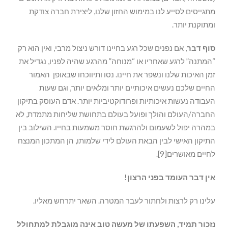
מתגייסים לסייע לנו במימוש החזון שלנו, ליצירת חברה צודקת
ומתוקנת יותר.
סוף דבר
, אם נפנים שכל רגע בחיינו דורש ניצול מרבי, ואין הוא רק
“המתנה” לרגע שאחריו או “מנוחה” מהרגע שהיה לפניו, נגדיל את
זמן האיכות שלנו ונשפר את חיינו. נסו ותיווכחו שבאופן האמור
החיים שלכם נעשים איכותיים יותר ומלאים יותר, וגם שעות
העבודה נעשות איכותיות ופרודוקטיביות יותר. אדם העוסק בתיקון
החברה/העולם והולך ופועל בעולם בתחושת שליחות מתמדת, לא
במהרה יפול לשעמום ולהרגשת חוסר משמעות בחייו. השילוב בין
התיקון האישי לבין הבאת העולם לידי שלמותו, הן המתכון המנצח
לחיים מאושרים[9].
אין דבר העומד בפני הרצון!
עלינו רק לרצות ולחתור לעבר המטרה. השאר יתרחש מאליו.
נזכור תמיד, השפעתו של מעשה טוב אינה מוגבלת למתחולל