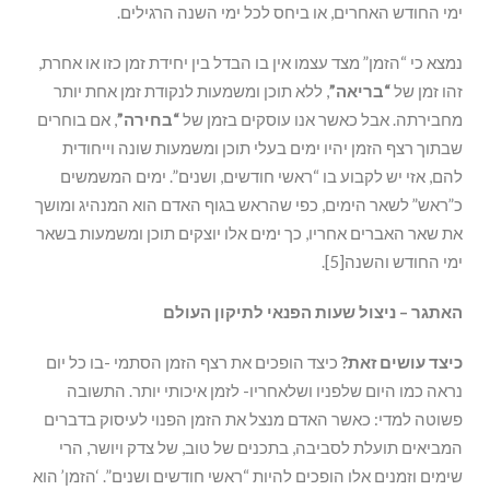
ימי החודש האחרים, או ביחס לכל ימי השנה הרגילים.
נמצא כי “הזמן” מצד עצמו אין בו הבדל בין יחידת זמן כזו או אחרת,
זהו זמן של
“בריאה”
, ללא תוכן ומשמעות לנקודת זמן אחת יותר
מחבירתה. אבל כאשר אנו עוסקים בזמן של
“בחירה”
, אם בוחרים
שבתוך רצף הזמן יהיו ימים בעלי תוכן ומשמעות שונה וייחודית
להם, אזי יש לקבוע בו “ראשי חודשים, ושנים”. ימים המשמשים
כ”ראש” לשאר הימים, כפי שהראש בגוף האדם הוא המנהיג ומושך
את שאר האברים אחריו, כך ימים אלו יוצקים תוכן ומשמעות בשאר
ימי החודש והשנה[5].
האתגר – ניצול שעות הפנאי לתיקון העולם
כיצד עושים זאת?
כיצד הופכים את רצף הזמן הסתמי -בו כל יום
נראה כמו היום שלפניו ושלאחריו- לזמן איכותי יותר. התשובה
פשוטה למדי: כאשר האדם מנצל את הזמן הפנוי לעיסוק בדברים
המביאים תועלת לסביבה, בתכנים של טוב, של צדק ויושר, הרי
שימים וזמנים אלו הופכים להיות “ראשי חודשים ושנים”. ‘הזמן’ הוא