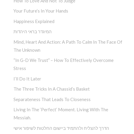
How To Love And Not To Judge
Your Future’s In Your Hands
Happiness Explained
המיגדר בראי היהדות
Mind, Heart And Action: A Path To Calm In The Face Of
The Unknown
“In G-D We Trust” – How To Effectively Overcome
Stress
I’ll Do It Later
The Three Tricks In A Chassid’s Basket
Separateness That Leads To Closeness
Living In The ‘Perfect’ Moment. Living With The
Messiah.
הדרך להצליח ולהתמיד ביישום החלטות לשיפור אישי