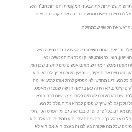
תרופות שפותרות את הבעיה המקומית וחסידות חב”ד היא
 לנו חיים בריאים ומנועת בדרכה את הקושי הספציפי.
ע מראש את הקושי שבמחילה.
לם ובריאתו. אחת השיטות שהגיעו עד כדי כפירה היא
פון, הוא יצר אותו, שיווק ומכר את המכשיר, וכאן
” את אותו המכשיר מחדש. אותם אנשים טעו לחשוב שכן הוא
הוא סיים את תפקידו, שוב אין העולם צריך לבורא והוא
 כל רגע ורגע מחדש ולא מפסיק לנהל אותו לרגע. אין מה
חלקים קיימים, לא היתה כאן בריאה חדשה שנוצרה מאפס.
לפני שנברא העולם לא היה כלום. ממש שום דבר. בורא
! ולכן גם לא שייך שיפסיק לברוא את העולם כל רגע
ים מעורב בכל פרט ופרט בבריאה. גם על הפרט הכי שולי
 כל רגע ורגע כך שההשגחה עליו היא תמידית. השאלה היא
אמינים שכל מה שקורה בעולם זה בעצם הוא. אם הוא לא