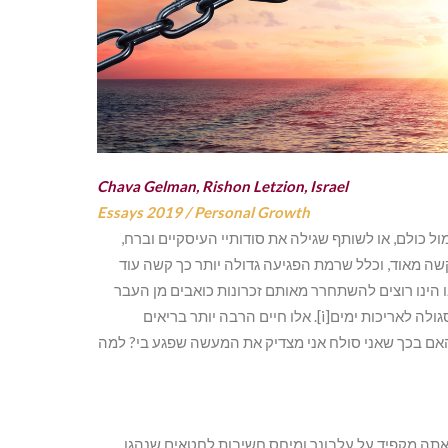
Chava Gelman, Rishon Letzion, Israel
Essays 2019
/
Personal Growth
ול כולם, או לשותף שגילה את סודותיי העיסקיים וברח,
שה מאוד, וכלל שרמת הפגיעה גדולה יותר כך קשה עוד
ו הינו רוצים להשתחרר מאותם זכרונות כואבים מן העבר
ולהחליט שהיה עבר ונגמר. לא סתם לסלוח למי שחטא כנגדנו זו סגולה לאריכות ימים[i]. אלו חיים הרבה יותר בריאים
אם בכך שאני סולח אני מצדיק את המעשה שפגע בי? למה
, מעבירין לו על כל פשעיו”[ii]. במידה מה אתה מקפיד על עלבונך ומיחס חשיבות לחטאים שנהגו