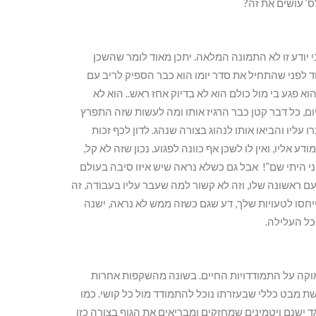
ס’ עושים את זה?
 שאני יודע זו לא התמונה המלאה. יתכן מאוד לומר שהשכן
ד לפני שהתחיל את סדר יומו הוא כבר הספיק לריב עם
 פגע בי מול כולם הוא לא בדיוק אחז ראש.. הוא לא
ם, כל דבר קטן כבר הרגיז אותו ומה לעשות שזה התפרץ
יו והביאו אותו לנהוג בצורה שנהג. לדון לכף זכות
 אליו, ואין לו לשכן אף כוונה לפגוע. נכון שזה לא קל,
אני יודע מה קרה, אני היתי שם”! אבל גם כשלא נראה שיש איזו סיבה בעולם
ם ראשונה שלו, וזה לא קשור למה שעבר עליו בעבודה, זה
תייחסו לטעויות שלך, דע שגם כשזה ממש לא נראה, ישנה
כל העלילה.
וקה על התמודדויות החיים. בשונה מהשקפות אחרות
ת מבט כללי שבעזרתו נוכל להתמודד מול כל קושי. כמו
גד ישנם ויטמינים שמחזקים ומבריאים את הגוף בצורה כזו