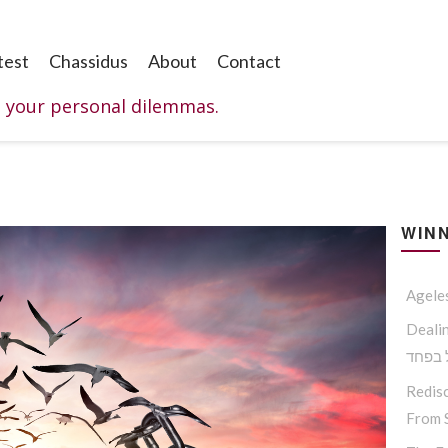
test
Chassidus
About
Contact
o your personal dilemmas.
WINN
Agele
דרכת תורת
 בפחד
Redisc
From S