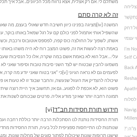
משתלם לי. אם רק אצליח, אצא נרווח מכל הכיוונים.. אבל איך תכל
צליחה
זה לא קרה סתם
ט נְתַקְשֵׁר
המשנה [iv]מציגה בפנינו כיוון חשיבה חדש שאולי בעצם, מה
ל דחק
שהשפיל אותי אתמול לפני כולם קם על רגל שמאל באותו בוקר, עו
י עצמי
אשתו, לשפוך על החולצה כוס קפה, לפספס אוטובוס ורכבת, וכשהוא
באמת רצה לעשות את זה, פשוט המצב רוח לא היה משהו באותו יו
I’m N
עלי… אבל הוא לא באמת אשם במה שקרה, אלו כל הנסיבות שעברו על
Self C
משמעו להבין שבטוח יש לצד השני סיבות טובות וסיפור שאני לא מודע
Back 
לפעמים גם לא נראה הגיוני [v]כי “אני בטוח ש
Reshap
שיכולה להצדיק את העוול שנעשה, והחבר שבגד זו לא טעות או פע
פשוט הוא, לא אכפת לו לפגוע.. גם אז, תחשוב איך היית רוצה שי
Apath
תמונה רחבה יותר שאינך מודע אליה. פרטים שבכוחם לשנות את 
לסלוח
חידוש תורת חסידות חב”ד
[vi]
Navig
Millen
תורת החסידות נותנת לנו הסתכלות הרבה יותר כוללת רחבה ועמ
שנותנות לנו התייחסות ספציפית לכל בעיה, תורת החסידות מחדש
?’סוד החוכמה העליונה – כח מ”ה:
שישנן תרופות שונות שיכולות לפתור סוגים של מחלות שונות, ומנ
ל ‘מה