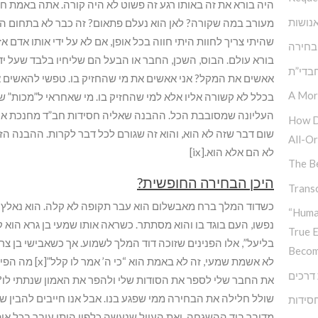
היה בורא את זה באותו רגע זה פשוט לא היה קורה. אתה באמת ח
נושות
מעורב במה שקורה? לאן הוא נעלם פתאום? זה כבר לא בתחום הב
בחירה
בורא עולם. הבוס, השכן, החבר או הבעל הם שליחיו בלבד שעל ידם
בדי”ת
אאשים את המקל? אני אאשים את מי שהחזיק בו. טפשי להאשים א
A Mor
בכלל לא קשורה אליו אלא למי שהחזיק בו. מי שאחראי ל”מכות” 
העליונה שמסובבת הכל. ההבנה שאליה חסידות חב”ד מחנכת אותנו
How D
שום דבר שזה לא הוא, והוא זה שגורם לכל דבר לקרות. ההבנה הזו 
All-Or
לא הם אלא הוא.[ix]
The Be
היכן הבחירה החופשית?
Transc
כשדוד המלך ברח מאבשלום הוא עבר תקופה לא קלה. הוא נאלץ ל
“Huma
נפשו, העם בוגד בו והוא מסתתר. כשראה אותו שמעי בן גרא הוא ק
True 
בליעל”, אלו הפנינים שזוכה דוד המלך לשמוע. אך כשאבישי בן צרו
Becom
לא אשמת שמעי, ז
דרכים
את החבר שלי לספר את הסודות שלי ולהפר את האמון שנתתי לו? ה
שולל חלילה את הבחירה ממי שפגע בנו. אבל אנו חייבים להבין 
חסידות
מדובר ביד ההשגחה, ואת העוול שנעשה כלפיי היתי עובר בכל אופן.