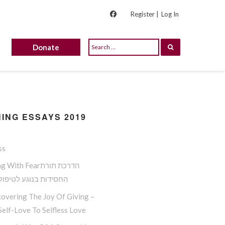
Register |
Log In
Donate
ING ESSAYS 2019
ss
Dealing With Fearה
החסידות בנוגע לטיפול
overing The Joy Of Giving –
elf-Love To Selfless Love