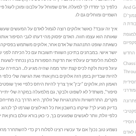
כלפיך כך ימדדו לך למעלה. אדם שמוחל על עלבונו ומוכן לעגל פי
And G
השמיים ומוחלים גם לו.
D’הדרך להמנע מדימוי עצמי נמוך
ודת ה
איך זה עובד? כאשר אלוקים רוצה לגמול לאדם על המעשים שעשה, 
 למגפת
קפיזם
כשאתה שופט התנהגות של אדם אחר, אלוקים משתמש בפסיקה שלך 
יושר אישי. במבחנים בתיכון השוותי תשובות עם כל הכיתה לפני
 החדש
למלגת הלימודים עיגלתי את הדקות הספורות בהן נכחתי לשעות 
Chass
עיגל פינות ולקח לכיס קצת יותר ממה שהיה מגיע לו.. הבחירה עכשי
Throu
להיות שבדיוק בזמן הזה אלוקים בוחן אותי ואת הגישה שלי כלפי 
חסידית
האמון הזו, אלוקים “יבין” איך צריך להיות היחס כלפיי ואיך שופט
ודרני
סיפור”, משתדל לא לשפוט ולבקר, גם מלמעלה במקרה שלי יתייח
מקרים, התרחשויות והתנהגויות של זולתך, היא הדרך בה מתייחס
פתרונה
בדיוק מגיע לך? שיקחו בחשבון את כל האילוצים שגרמו לך לנהוג
קטיבי
כלפי זולת, וותר לאנשים שפוגעים בך, כי כאן בורא עולם בוחן את 
 חסידי
נשמע טוב נכון? אם עד עכשיו רצינו לסלוח רק כדי להשתחרר מר
 לאדם