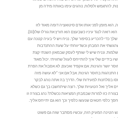
נות, להתגמש ולסלוח, נוהגים עימו באותה מידה מן
הוא מזמן לפני אותו אדם סיטואציה דומה מאוד לזו
שאותה הוא עצמו חווה. האדם יפסוק מהי דעתו לגבי הסיפור אותו הוא רואה לנגד עיניו כשבעצם הוא חורץ את גורלו שלו[iii].
כדי להכריע בסיפור שלך. נניח ויש לי בעיה קטנה עם
 שהגשתי את המבחן וכשדיווחתי על שעת ההתנדבות
שלמות. ונניח שיש לי שותף לעסק שבמאזן השנתי קצת
ו בידיים שלי איך להתייחס לעוול שחוויתי. יכול מאוד
חוסר יושר והגינות. אם אקפיד ואכעס, לא אסבול את הפרת
ים התנהגות בחוסר הגינות. אבל אם אני “לא עושה מזה
סו בסלחנות למעידות שלי. הדרך בה אתה נוהג לבקר
ים אליך ואל הטעויות שלך. רוצה שיתחשבו בך גם כשלא
 בצורה כזו למרות שבמבחן המציאות נכשלת? נהג בצורה זו
יחסך כלפי חטאים שנעשו כלפיך וכך הוא גם יתייחס אליך.
גש הטינה המעיק הזה, עכשיו מסתבר שזה גם פשוט