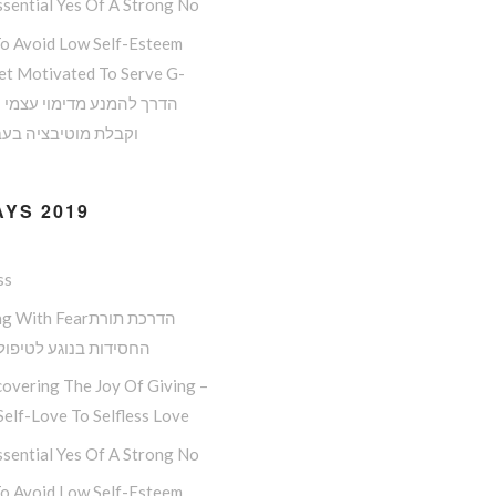
sential Yes Of A Strong No
o Avoid Low Self-Esteem
et Motivated To Serve G-
וקבלת מוטיבציה בעב
YS 2019
ss
Dealing With Fearה
החסידות בנוגע לטיפול
overing The Joy Of Giving –
elf-Love To Selfless Love
sential Yes Of A Strong No
o Avoid Low Self-Esteem