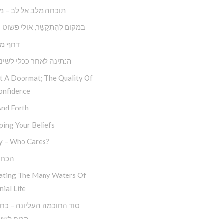
תוכחה מלב אל לב – מ
במקום לְהִתְקַשֵׁ‏‏‏‏‏‏‏‏‏‏‏‏‏‏‏‏‏‏‏‏‏‏‏‏‏ר, אולי פשו
דחף מו
הנתינה לאחר ככלי לשינו
ot A Doormat; The Quality Of
onfidence
And Forth
ing Your Beliefs
y – Who Cares?
הכח 
ating The Many Waters Of
nial Life
הכוח לשאו