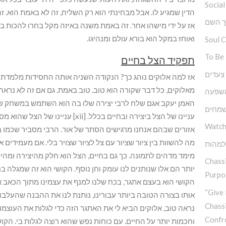
Social
הדין שמגיע לו. אבל מבחינתי הוא רק השליח, זה לא באמת הוא. זה 
ך השם
אז על ידי מישהו אחר. זה באמת משנה באיזה מקל בחרו להכות ב
ואוחז במקל הוא בורא עולם ומנהיגו.
Soul 
To Be
תפקיד הצל בחיים
 צעדים
אז למה אלוקים נוהג כך? הנקודה השניה אותה החסידות מלמדת א
השפעה
האמן יעקב אגם שלח לרבי יצירה שלו בה הוא השתמש במשחק של 
שמחים
עניינו של הצל ביצירה ובחיים בכלל. [
Watch
אזורים שבהם אנחנו מרגישים הסתר של אור. הרבי מסביר שכמו ביצ
מה להשוות בין ציור שציור עם צל לציור שצויר בלי. אם מעמידים 
למהות
מימד מדהים לתמונה. כך גם בחיים, הצל הוא חלק מהיצירה ומהיו
Chassi
יותר הם אלו שנותנים לנו עומק וחן נוסף. הקושי הוא זה שמגלה בנו
Purpos
הקושי הוא בעצם אתגר, בכח שלנו למנף את עצמינו מתוך הכאב או
“Give 
אותו בצורה הטובה ביותר עבורינו, נותנת לנו את ההבנה שהעלבון
Chass
נראה טוב, אלוקים הביא לי את האתגר הזה כדי לגלות את העוצמות
Confr
וחכמות יותר על החיים. עם כוחות נפש שהוא רוצה לגלות בי. ה