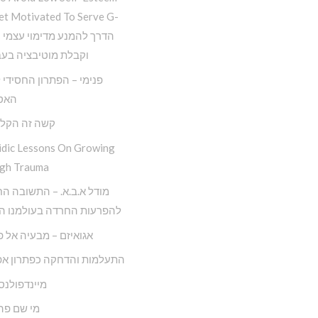
et Motivated To Serve G-
וקבלת מוטיבציה בעב
פנימי – הפתרון החסידי
האס
קשה זה הקל
idic Lessons On Growing
gh Trauma
מודל א.ב.א. – התשובה ה
להפרעות החרדה בעולמנו המ
אגואיזם – מבעיה אל 
התעלמות והדחקה כפתרון אפ
מיינדפולנס
מי שם פה