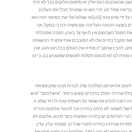
ושב שכשהבוס כעס עליך אז פתאום אלוקים כבר לא היה
ריאה שלו? לא, הרי הוא זה שמנהל הכל! את העלבון
שהיתי צריך לחוות היתי חווה בכל אופן, אם לא על ידי אותו אדם אז על ידי אדם אחר.[viii] מי שגלגל אלי את הסיפור הזה הוא
 בוצעה הכוונה העליונה. אם משהו יכה בי במקל, אני
ת המקל כשבעצם אין לו אף צד בענין, המכה שקיבלתי
שאני מקבל בחיים אלו לא הסובבים אותי אלא יד ההשגחה
, להבין שהקב”ה מחיה את העולם בכל רגע ורגע, ואין
עוזרת לנו לא לכעוס ולסלוח לאנשים שפוגעים בנו, כי זה
עזוב את ארמון המלוכה שלו, לברוח מבנו שמבקש את
ילל את דוד המלך בדברים קשים ביותר. “איש דמים” “איש
יה רוצה להרוג את שמעי על חוצפתו עונה לו דוד שלא, זו
ה לא באמת הוא “כי ה’ אמר לו קלל”[x] מה הפירוש? לשמעי לא היתה בחירה איך לנהוג? אלוקים הכריח
רי לכל אדם יש בחירה חופשית כיצד לנהוג. אלוקים לא
שלמרות שהיתה בחירה לחבר שכל כך סמכתי עליו, עדין
 נכון שהוא לא היה בסדר, ואלוקים כבר יסגור איתו את