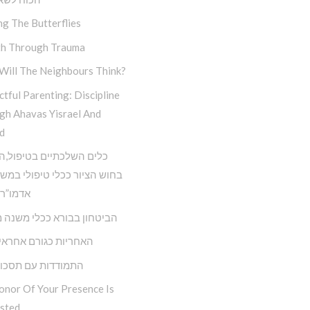
ng The Butterflies
h Through Trauma
Will The Neighbours Think?
tful Parenting: Discipline
gh Ahavas Yisrael And
d
כלים השלכתיים בטיפול,ה
בחוש הציור ככלי טיפולי במש
אדמו”ר 
הביטחון בבורא ככלי משנה מ
האחריות כגורם אחראי 
התמודדות עם תסכול
onor Of Your Presence Is
sted…