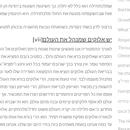
שמלכתחילה הוא כלל לא יחלה. כך השיטות השונות ביהדות הן ה
Battli
זאת שבהשקפתה מונעת את החולי מלכתחילה. היא הויטמין שמסגל
Growt
ברצוני לדון בשתי נקודות, כשהאחת נובעת מהשניה ובכוחן למנו
What 
יש אלוקים שמנהל את העולם
[vii]
Respec
Throu
לאורך ההסטוריה אנו פוגשים שיטות שונות ביחס האלוקים אל העו
Chese
הסברא שאלוקים ברא את העולם והלך.. כסטיב ג’ובס המציא את האיי
הסיפור נגמר. אין צורך בכך שג’ובס יעמוד בכל רגע ורגע ו”ימציא
שימוש
בבריאת העולם. אלוקים הוציא את ההמצאה האדירה שלו לאור וכאן 
נתו של
מתנהל מעצמו לבד. זוהי טעות איומה, הרי אלוקים בורא את העולם
הריי”צ
להשוות בין מכשיר האייפון לבריאת העולם, הרי האייפון נוצר מ
ציאות
אספו את כל הפריטים והחומרים הדרושים ויצרו את המכשיר. אך 
בחיינו
עולם לא אסף חלקיקים קיימים ובנה מהם עולם, הוא זה שברא הכל
מחדש, כי אם חלילה זה יקרה העולם פשוט יחדל מלהתקיים. אלוק
 וכעס
לכאורה אלוקים מפקח ומשגיח תמיד. הוא הרי בורא את אותו פרט
The H
עד כמה אנחנו באמת מאמינים בזה בחיי היום יום שלנו. אנחנו מ
Reque