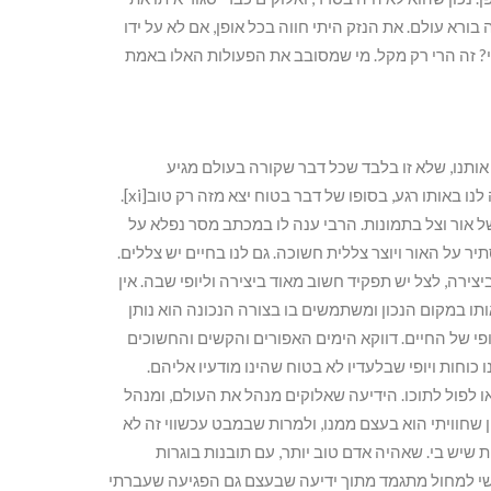
בורא עולם. את הנזק היתי חווה בכל אופן, אם לא על ידו
י? זה הרי רק מקל. מי שמסובב את הפעולות האלו באמת
ותנו, שלא זו בלבד שכל דבר שקורה בעולם מגיע
מאלוקים, כל דבר שקורה הוא טוב. טוב באמת. גם אם זה לא נראה לנו באותו רגע, בסופו של דבר בטוח יצא מזה רק טוב[xi].
אור וצל בתמונות. הרבי ענה לו במכתב מסר נפלא על
xii] עניינו של הצל שהוא מסתיר על האור ויוצר צללית חשוכה. גם לנו בחיים יש צללים.
ירה, לצל יש תפקיד חשוב מאוד ביצירה וליופי שבה. אין
אותו במקום הנכון ומשתמשים בו בצורה הנכונה הוא נותן
פי של החיים. דווקא הימים האפורים והקשים והחשוכים
 כוחות ויופי שבלעדיו לא בטוח שהינו מודעיו אליהם.
 לפול לתוכו. הידיעה שאלוקים מנהל את העולם, ומנהל
 שחוויתי הוא בעצם ממנו, ולמרות שבמבט עכשווי זה לא
 שיש בי. שאהיה אדם טוב יותר, עם תובנות בוגרות
קושי למחול מתגמד מתוך ידיעה שבעצם גם הפגיעה שעברתי