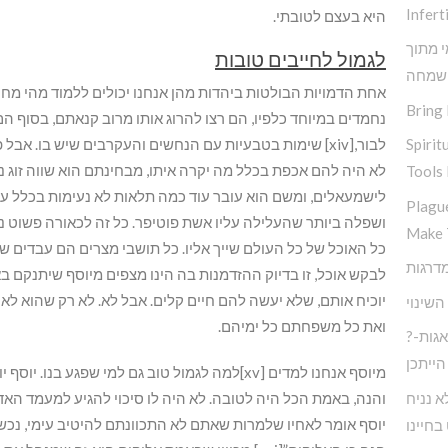
Inferti
היא בעצם לטובתי.
י מתוך
לגמול לחייבים טובות
שמחה
Bring 
נחמדים במיוחד כלפיו, הם רצו להרוג אותו מרוב קנאתם, בסוף הם
Spirit
לבור,[xiv] שימות בטבעיות עם הנחשים והעקרבים שיש בו. אב
לא היה להם אכפת בכלל מה יקרה איתו, מבחינתם הוא שווה זוג נעל
Tools 
לישמעאלים, ומשם הוא עובר עוד כמה תלאות לא נעימות בכלל ע
Plagu
ושפלה ביותר שהעלילה עליו אשת פוטיפר. כל זה לכאורה פשוט
Make 
כל האוכל של כל העולם שייך אליו. כל תושבי מצרים הם עבדים של
לבקש אוכל, זו בדיוק ההזדמנות בה הינו מצפים מיוסף שיתנקם 
יוכיח אותם, שלא יעשה להם חיים קלים. אבל לא. לא רק שהוא לא 
השינוי
ואת כל משפחתם כל ימיהם.
?חיים בעולם המודרני ללא דאגות-
הייתכן
מיוסף אנחנו למדים [xv]למה לגמול טוב גם למי שפ
א נניח
והנה, באמת הכל היה לטובה. לא היה לו סיכוי להגיע למעמד האד
יוסף אומר לאחיו שלמרות שאתם לא התכוונתם להיטיב עימי, נ
בחיינו