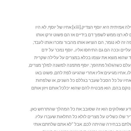
אחת הדמויות הבולטות ביהדות מהן אנחנו יכולים ללמוד מהי מחילה אמיתית היא יוסף הצדיק.[xiii] אחיו של יוסף, לא היו
 לא רצו ממש לשפוך דם בידיים אז הם פשוט זרקו אותו
ל פה זה לא נגמר, הם הוציאו אותו מהבור ומכרו אותו לעבד,
יים וככה הם גם התיחסו אליו.. יוסף נמכר על ידם
ד שהוא מוצא את עצמו בכלא במצרים על עלילה שקרית
 נעלם כשהגלגל מתהפך. יוסף מתמנה למשנה למלך מצרים,
ו. אחיו מגיעים אליו אחרי שהגיעו לפת לחם, פשוט באו
באחיו על כל הסבל שעבר בגללם כל השנים, או שלפחות
נוקם בהם, הוא מבטיח להם שהוא יכלכל אותם ויזון אותם
גע בנו. יוסף יודע שאלוקים הוא זה שסובב את כל המהלך שהתרחש כאן.
יר שלו כשליט על מצרים לולא כל התלאות שעברו עליו.
כשלתם בבחירה שהיתה לכם. אבל “לא אתם שלחתם אותי