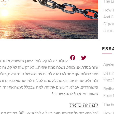
The Es
How T
And G
D’הדרך להמנע מדימוי עצמי נמוך
ודת ה
ESSA
לסלוח זה לא קל. לומר לשכן שהשפיל אותנו מ
Agele
שזה בסדר, אני מוחל, נשכח ממה שהיה… לא רק שזה לא קל, זה ק
דרכת תורת
יותר לסלוח. אף אחד לא נהנה לחיות עם רגש של טינה וכעס, כולנ
 בפחד
ומשוחררים. אבל איך עושים את זה? למה שבכלל נעשה את זה? ה
Redisc
שאוותר ואסלח? למה לשחרר?
From S
למה זה כדאי?
The Es
How T
“כל המעביר על מידותיו