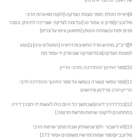
8]ראיית הזולת \ספר מצוות הצדקה\[לקוח מאיגרות הרבי
מליובביץ]פרק יב עמוד טו [ובדומה לצדקה שצריכה להינתן בסבר
פנים יפות ובשמחה והנותן [מתאונן עימו על צרתו]
9]]ריב”ק ,מדגיש גודל החשיבות דראיה [המעלים עינו] ב[נוגע
למצוות הצדקה]ובס’הצדקה שם פרק יד עמוד מח
10]ספר החינוך וההדרכה \הרבי הרייץ
11]ספר ונפשי קשורה בנפשו על ספר החינוך וההדרכה לרבי
הרייץ\הרב פרידמן פירושים
12]בכל דרכיך דעהו[שבמשך כל היום כולו לעשות לו יתברך דירה
בתחתונים\ליקוטי שיחות\פרשת תרומה ]
13]לא לישבור -לקדש\שולחן שבת מתוך שיחות הרבי
מליובביץ[ספר שמות\פרשת משפטים עמוד 173]