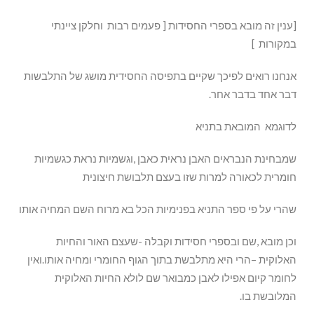
[ענין זה מובא בספרי החסידות [ פעמים רבות וחלקן ציינתי
במקורות ]
אנחנו רואים לפיכך שקיים בתפיסה החסידית מושג של התלבשות
דבר אחד בדבר אחר.
לדוגמא המובאת בתניא
שמבחינת הנבראים האבן נראית כאבן ,וגשמיות נראת כגשמיות
חומרית לכאורה למרות שזו בעצם תלבושת חיצונית
שהרי על פי ספר התניא בפנימיות הכל בא מרוח השם המחיה אותו
וכן מובא ,שם ובספרי חסידות וקבלה -שעצם האור והחיות
האלוקית –הרי היא מתלבשת בתוך הגוף החומרי ומחיה אותו.ואין
לחומר קיום אפילו לאבן כמבואר שם לולא החיות האלוקית
המלובשת בו.