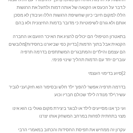
ל.דבר על הכעס או הקנאה של אותה דמות ולתעל את הרגשות
הללו למקום חיובי כיוון שחשיפת הרגשות הללו ועיבודן לא מסכן
אותם ולא גורם לשיפוטיות כי מדובר בדמות החיצונית ולא בהם
בתאטרון הטיפולי הם יכולים להציג את האיכר הזועם או החברה
הקנאית אבל בתוך הדמות [בדיוק כפי שביארנו בחסידות]מלובשים
הם עצמם והילדים והמתבגרים המשתתפים בדרמה תרפיה
עוברים יחד עם הדמות תהליך שינוי פנימי.
2]סיוע בדימוי העצמי
בדרמה תרפיה אפשר להפוך ילד חלש ובסיפור הוא חזק\עני לגביר
עשיר\ילד מנודה לילד שכולם חבריו וכוע
ועי כך אנו מסייעים לילד או לבוגר ביצירת מקום גאולי בו הוא אינו
מצוי בתחתית לפחות במרחב המשחק אותו יצרנו
עקרון זה ממחיש את תפיסת החסידות והכתוב במאמרי הרבי