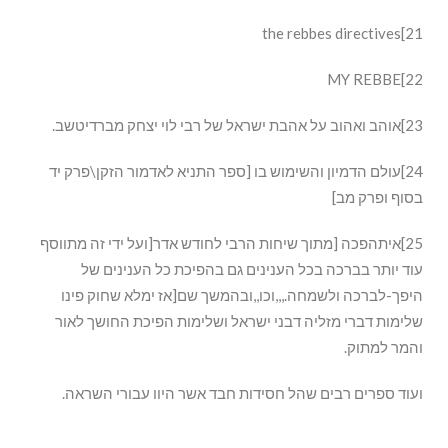
21]the rebbes directives
MY REBBE[22
23]אוהב ואהוב על אהבת ישראל של רבי לוי יצחק מברדיטשב.
24]עולם הדמיון והשימוש בו [ספר התניא לאדמור הזקן\פרק יד
בסוף ופרק מב]
25]איתהפכה [מתוך שיחות הרבי לחודש אדר[ועל ידי זה מתווסף
עוד יותר בברכה בכל הענינים גם בהפיכת כל הענינים של
היפך-לברכה ולשמחה.,,,וכו,,ובהמשך שם[אז ימלא שחוק פינו
שלימות דברי מזליה דבני ישראל ושלימות הפיכת החושך לאור
והמר למתוק.
ועוד ספרים רבים שהל חסידות חבד אשר היוו עבורי השראה.