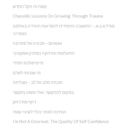
קשה זה הקל החדש
Chassidic Lessons On Growing Through Trauma
מודל א.ב.א. – התשובה החסידית להפרעות החרדה בעולמנו
המודרני
אגואיזם – מבעיה אל פתרונה
התעלמות והדחקה כפתרון אפקטיבי
מיינדפולנס חסידי
מי שם פה לאדם
תוכחה מלב אל לב – מצליחה
במקום לְהִתְקַשֵׁ‏‏‏‏‏‏‏‏‏‏‏‏‏‏‏‏‏‏‏‏‏‏‏‏‏ר, אולי פשוט נְתַקְשֵׁר
דחף מול דחק
הנתינה לאחר ככלי לשינוי עצמי
I’m Not A Doormat; The Quality Of Self Confidence