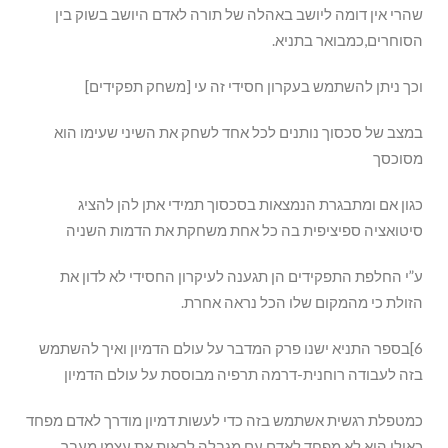
שהרי אין דומה ליושב באהלה של תורה לאדם היושב בשוק בין
הסוחרים,כמבואר בתניא.
וכך ניתן להשתמש בעקרון חסידי זה עי [משחק תפקידים]
במצב של סכסוך נותנים לכל אחד לשחק את השיני שעימו הוא
מסוכסך
כגון אם ומתבגרת הנמצאות בסכסוך תמידי אתן להן להציג
סיטואציה ספיציפית בה כל אחת משחקת את הדמות השניה
ע”י החלפת התפקידים הן תגענה לעיקרון החסידי לא לדון את
הזולת כי מהמקום שלו הכל נראה אחרת.
6]בספר התניא ישנו פרק המדבר על עולם הדמיון ואיך להשתמש
בזה לעבודה רוחנית-דרמה תרפיה מבוססת על עולם הדמיון
כמטפלת רגשית אשתמש בזה כדי לעשות דמיון מודרך לאדם מפחד
כאילו הוא לא מפחד,לאדם עם מגבלה לראות את עצמו מעבר