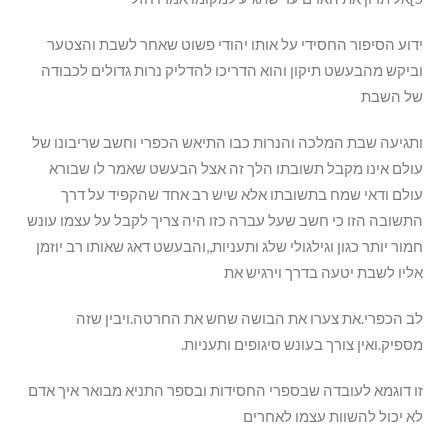
ידוע הסיפור החסידי על אותו יהודי פשוט שאחר לשבת והצטער
וביקש מהבעשט תיקון והוא הדריכו להדליק נרות גדולים לכבודה
של השבת
ותגיעה שבת המלכה והנרות כבו התיאש הכפרי וחשב שריבונו של
עולם אינו מקבל תשובתו הלך זה אצל הבעשט שאמר לו שבורא
עולם ודאי שמח בתשובתו אלא שיש רב אחד שהקפיד על דרך
התשובה הזו כי חשב שעל עברה כזו היה צריך לקבל על עצמו עונש
חמור יותר כגון וגילגולי שלג ותעניות,,והבעשט דאג שאותו רב יוזמן
אליו לשבת יטעה בדרך וירגיש את
לב הכפרי.את צערו את הבושה שחש את החרטה.ויבין שזה
מספיק.ואין צורך בעונש סיגופים ותעניות.
זו דוגמא לעובדה שבספרי החסידות ובספר התניא מבואר איך אדם
לא יכול להשוות עצמו לאחרים