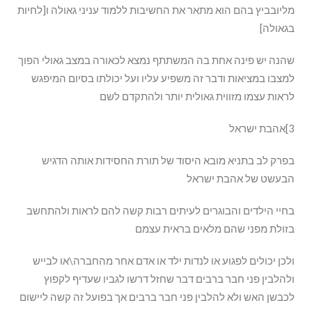
מליובביץ בהם הוא מתאר את החשיבות ללמוד עניני גאולה ו[לחיות
בגאולה]
שהנה יש פינה אחת בה המשתתף נמצא לכאורה במצב גאולי הפוך
למצבו במציאות ודבר זה משפיע עליו ועל יכולתו בסיום המיפגש
לראות עצמו מזווית גאולית יותר ולהתקדם לשם
3]אהבת ישראל
בפרק לב בתניא מובא היסוד של תורת החסידות אותה הדגיש
הבעשט של אהבת ישראל
בחיי הילדים והבוגרים לעיתים רבות קשה להם לראות ולהתחשב
בזולת מפני שהם מלאים בראית עצמם
ולכן יכולים לפגוע או לנדות ילד או אדם אחר מהחברה\או לבייש
ולהלבין פני חבר ברבים דבר שחזל דרשו לגביו שעדיף לקפוץ
לכבשן האש ולא להלבין פני חבר ברבים אך בפועל זה קשה ליישום