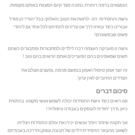
הנמצאים ברמה רוחנית ,נמוכה מצד קיום המצוות באותם מקומות.
גישת והחסידות הזו -לראות את הטוב והאלוקי בכל יהודי! הן מודל
עבורינו כיצד ובאיזו דרך אנו צריכים להתיחס לכל אחד גם ליהודי
פשוט שבפשוטים!
גישה זו מעניקה העצמה רבה לילדים ולמתבגרות ומתבגרים כשהם
חשים שמאמינים בהם !ומעריכים אותם !ורואים בהם טוב !
זה יוצר אמון טיפולי\ואמון בנפשם פנימה ,ומעצים אצלם את
הצדדים החיוביים לאין ערוך.
סיכום דברים
אנו רואים כיצד גישת החסידות יכולה לשמש אנשי מקצוע בהתווית
כיוון ,ודרך יחודית לעוסקים בעבודה טיפולית !
אני תקווה שיותר ויותר אנשים יכירו את עולם החסידות ויצליחו
לשאוב מהבאר החסידית דליים של תבונה,עומק,והדרכה,בעבודתם