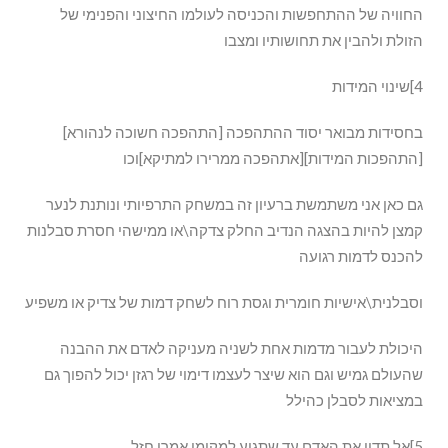
החוויה של ההתחפשות והכניסה לעולמו החיצוני והפנימי של
הזולת ולהבין את תחושותיו ומצבו
4]שינוי המידות
בחסידות מבואר יסוד ההתהפכה [התהפכה חשוכה לנהורא]
[התהפכות המידות][אתהפכה ממרירו למתיקא]וכו
גם כאן אני משתמשת ברעיון זה במשחק התרפיותי ונותנת לנער
קמצן להיות בהצגה הנדיב החלק צדקה\או ממישהי חסרת סבלנות
להכנס לדמות רגועה
וסבלנית\אישיות חומרית וגסת רוח לשחק דמות של צדיק או משפיע
היכולת לעבור מדמות אחת לשניה מעניקה לאדם את ההבנה
שהעולם גמיש וגם הוא שיצר לעצמו דימוי של רגזן יכול להפוך גם
במציאות לסבלן כהילל
5]אל תדון את האדם עד שתגיע למקומו אמרו חזל