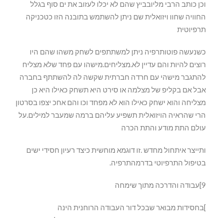
וכן כותב הרבי מליובביץ שהם לא יכלו לעזוב את ים סוף בגלל
החוויה שחוו ויזואלית שם ניתן להשתמש בתובנה הזו כטכניקה
תרפיוטית
כשנעשה פוטותרפיה ניתן למשתתפים לשחק משהו שהם היו
רוצים להיות והם עדיין לא.מצליחים.מישהו עם פחד שלא מצליח
להתגבר מישהי עם חרדה חברתית שקשה לה להשתתף בחברה
אבל אם בקליפ של מצלמה או סירט היא תשחק כאילו היא כן
מצליחה והוא ישחק כאילו הוא לא מפחד וכו והם אחכ יצפו בסרטון
הרי שהראיה הויזואלית תשפיע עליהם ברמה שמעבר למילים.על
עולם התת מודע והתת הכרה
ותייצר איתחול מחדש .זו דוגמא מוחשית כיצד רעיון חסידי ישים
בטיפול התרפיוטי בדרמהתרפיה.
9]עבודה והדרכה מתוך שימחה
]בחסידות מבואר שבכל דור העבודה הרוחנית הינה