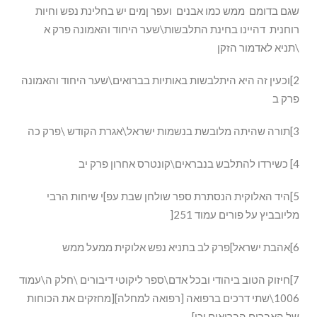
שגם בדומם ממש כמו אבנים ועפר ןמים יש בחלינת נפש וחיות
רוחנית דהיינו בחינת התלבשות\שער היחוד והאמונה פרק א
\תניא לאדמור הזקן
2]וכעין זה היא היתלבשות באותיות בברואים\שער היחוד והאמונה
פרק ב
3]תורה שהיתה מלובשת בנשמות ישראל\אגרת הקודש \פרק כה
4] כשירדו להתלבש בנבראים\קונטרס אחרון פרק יב
5]היד האלוקית הנסתרת ספר שולחן שבת עפ]י שיחות הרבי
מליובביץ על פורים עמוד 251[
6]אהבת ישראל]פרק לב בתניא נפש אלוקית ממעל ממש
7]חיזוק הטוב ביהודי ובכל אדם\ספר ליקוטי דיבורים \חלק ה\עמוד
1006\שתי דרכים ברפואה [רפואה למחלה][מחזקים את הכוחות
של האברים הבריאים וכו]