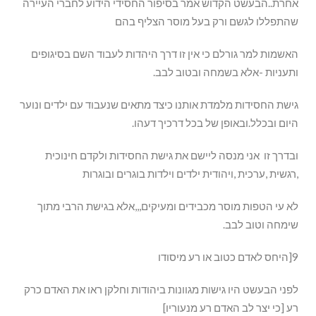
אחרת..הבעשט הקדוש אמר בסיפור החסידי הידוע לחברי העיירה
שהתפללו לגשם ורק בעל מוסר הצליף בהם
האשמות למר גורלם כי אין זו דרך היהדות לעבוד השם בסיגופים
ותעניות -אלא בשמחה ובטוב לבב.
גישת החסידות מלמדת אותנו כיצד מתאים שנעבוד עם ילדים ונוער
היום ובכלל.ובאופן של בכל דרכיך דעהו.
ובדרך זו אני מנסה ליישם את גישת החסידות ולקדם חינוכית
,רגשית ,ערכית ,ויהודית ילדים וילדות בוגרים ובוגרות
לא עי הטפות מוסר מכבידים ומעיקים,,,אלא בגישת הרבי מתוך
שימחה וטוב לבב.
9[היחס לאדם כטוב או רע מיסודו
לפני הבעשט היו גישות מגוונות ביהודות וחלקן ראו את האדם כרק
רע [כי יצר לב האדם רע מנעוריו]