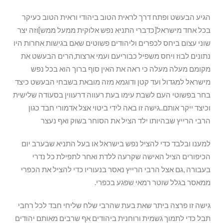
הגיע הבעשט ופתח דרך לראית הטוב ביהודי וראית הטוב כעיקר
בכל אחד מישראל[כדברי התניא נפש אלוקית ממעל ממש]וזה יצר
שוני עצום ביחס לכפרים וליהודים פשוטים שאם בגישות אחרות היו
נתונים לבוז ויחס משפיל כבוריעם ועמי ארצות,הרים הבעשט את
מקומם מעלה מעלה כי ראה את האין סוף ברוך הוא בכל נפש
מישראל למגדול ועד קטן ודוגמא מזה מובאת בשבחי הבעשט כיצד
בחר בפשוטי העם לשבת עימו בעת רעווה דרעווין בסעודה שלישית
וכיצד ייקר אותם..גישה זו באה לידי ביטוי אצל אדמורי חבד כגון
הרבי הרייץ שבהיותו ילד הציל את הסוחר בשוק ואף נעצר
למענו ובלבד כדי להציל נפש בישראל או בעל התניא שבערב יום
הכיפורים הציל האישה שקרעה ללדת ואחר לתפילת כל נדרי
בעבורה ,גם אצל הרבי הרייץ נאסר בנעוריו כדי להציל את הכפרי
ממאסר בגלל שוטר רמאי שפגע בכפרי.
גישה זו פרצה ביתר שאת בעת שהרבי שלח שליחי חבד לכל רחבי
תבל כדי לתמוך גשמית ורוחנית ביהודים אף שרבים מאותם יהודים