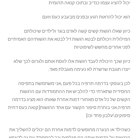
יכול להציג עצמו כנדיב ובתוכו קנאה תהומית
הוא יכול להראות רגוע ובפנים מבעבע כעס וזעם
כיוון שאלו רגשות קשים קשה לאדם בוגר ולילדים שיכולתם
המילולית ויכולתם לבטא רגשות דל לבטא את רגשותיהם האמיתיים
לפני אחרים מחשש לשיפוטיות
כיוון שכך היכולת לעבד רגשות אלו לווסת אותם ולגרום לכך שלא
ייצרו תגובת שרשרת לא נעימה מוגבלת מאד.
לכן בעוסקי בדרמה תרפיה בכל פעם ,אני משתמשת בתפיסה
החסידית שתארתי כדי להלביש את ההתמודדות עם הרגשות
הקשים של כל אדם מאחורי דמות אחרת שאותו הוא מציג בדרמה
תרפיה.אני בוחרת סיפור הקשור עם אחד הרגשות[קנאה כעס דחית
סיפוקים\עלבון פחד וכו]
כשהילד או הנערה מחופשים לדמות אחרת הם יכולים להשליך את
הרגשות על הדמות אותה הם מגלמים וכך להתמודד עם זה.לדוגמא