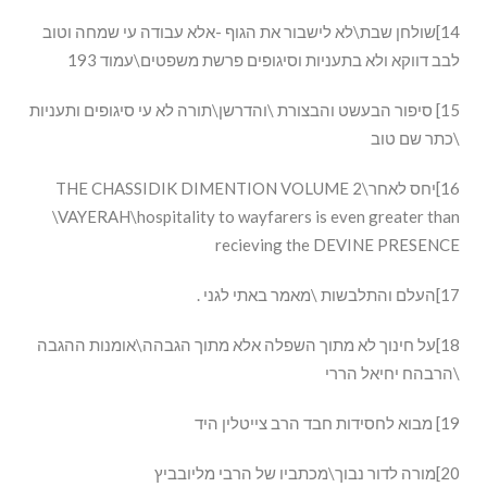
14]שולחן שבת\לא לישבור את הגוף -אלא עבודה עי שמחה וטוב
לבב דווקא ולא בתעניות וסיגופים פרשת משפטים\עמוד 193
15] סיפור הבעשט והבצורת \והדרשן\תורה לא עי סיגופים ותעניות
\כתר שם טוב
16]יחס לאחר\THE CHASSIDIK DIMENTION VOLUME 2
\VAYERAH\hospitality to wayfarers is even greater than
recieving the DEVINE PRESENCE
17]העלם והתלבשות \מאמר באתי לגני .
18]על חינוך לא מתוך השפלה אלא מתוך הגבהה\אומנות ההגבה
\הרבהח יחיאל הררי
19] מבוא לחסידות חבד הרב צייטלין היד
20]מורה לדור נבוך\מכתביו של הרבי מליובביץ