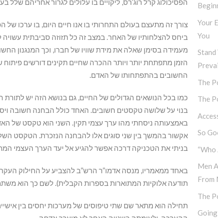
הפסיכולוג קרל רוג’רס, ליקויים בו עלולים לגרור אחריהם שלל בע
Begin
Your E
צורך זה מתעצם בעולם התחרותי בו אנו חיים היום, בו ערכו של 
You
ביחס להצלחותיו של האחר. במצב זה כל תזוזה סביבתית עשויה
מעמידה בסימן שאלה את מידת שוויו של חברו, וכך המנגנון החשו
Stand 
הזמן מתפתחת יותר ויותר ההכרה שחיים תקינים דורשים פיתוח ש
Prevai
החשובים בהתפתחותו של האדם.
The Po
כמו בכל הנושאים הגדולים של החיים, גם בנושא הזה יש לתורת 
The Po
בנוי על שלושה טקסטים חשובים. האחד כולל הבחנה חשובה ויסו
Access
באמצעותה ניסחתי מהו ערך עצמי תקין. השני הוא טקסט של האדמו
So Goo
אקשור בהמשך בין שני סוגים אלו להבחנה הנזכרת. הטקסט השלישי
בניתי את הטכניקה דרכה אפשר להגיע אל יעד הערך העצמי המתו
“Who 
Men A
באחד ממאמריו, מנסה אדמו”ר הרש”ב להצביע על החילוק העקרוני
From 
תודעה אלוקיות המתוארות בספרות הקבלית). לשם כך הוא משתמש 
The P
תחילה הוא מתאר שם שתי טיפוסים של מערכות יחסים בין אישיי
Going