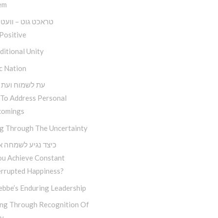
em
טראכט גוט – וועט זי
Positive
itional Unity
c Nation
עת לשמוח ועת 
To Address Personal
comings
ng Through The Uncertainty
כיצד נגיע לשמחה א
ou Achieve Constant
errupted Happiness?
ebbe’s Enduring Leadership
ng Through Recognition Of
ty