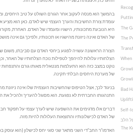
ההערכה, ולעומתה בשנייה האחר לא מוערך ונדחה.
Recog
בהמשך הוא מנסה לעקוב אחר הגורם השולט על טיב היחסים, ומ
Putti
עומדת צורת החשיבות והערך העצמי שיש לאדם. כאן הוא מציע את
The G
היא הנובעת מתכונותיו, הישגיו ומעמדו של האדם. האחרת, מקור
של האדם ואינה ניזונת מהישגיו או תכונותיו, ולפיכך גם אינה מוש
The P
Trans
הצורה הראשונה עשויה לפגוע ביחסי האדם עם סביבתו, משום שהו
When M
הצלחותיו עלולות להיהפך לטפילות נוכח הצלחותיו של האחר, וכ
נוקט במצב כזה הוא התעלמות מנטאלית מאותו גורם והתנפחות עצ
Growi
של מערכת היחסים הבלתי תקינה.
Growi
בניגוד לכך, אצל הטיפוס שהחשיבות העצמית שלו אינה ניזונת מהצ
Bad H
התנהגותו החברתית לא נפגעת. הוא מסוגל להעריך ולהכיל את ה
Uplift
דברים אלו מדגימים את ההשפעה שיש לערך עצמי על תפקוד חבר
Self-I
של האדם לכישלונותיו והתוצאות העלולות להיות מזה.
ל הלב
The K
האדמו”ר החב”די השני מתאר שני סוגי יחס לכישלון (הוא עוסק בכי