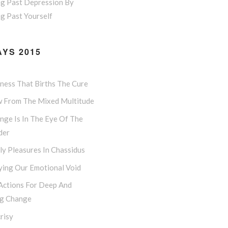
ng Past Depression By
g Past Yourself
YS 2015
lness That Births The Cure
w From The Mixed Multitude
nge Is In The Eye Of The
der
y Pleasures In Chassidus
ying Our Emotional Void
 Actions For Deep And
ng Change
risy