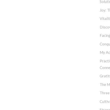
Soluti
Joy: 
Vitali
Discov
Facing
Conqu
My Ac
Practi
Conne
Gratit
The M
Three
Culti
Stren