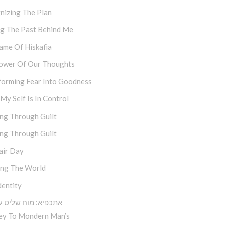
nizing The Plan
ng The Past Behind Me
ame Of Hiskafia
ower Of Our Thoughts
forming Fear Into Goodness
y Self Is In Control
ng Through Guilt
ng Through Guilt
air Day
ing The World
dentity
אתכפיא: מוח שליט ע
ey To Mondern Man’s