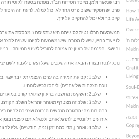
רבי שניאור זלמן, מייסד חסידות חב”ד, מפתח בספרו לקוטי תור
פרט יש תפקיד ששום פרט אחר לא יכול למלא. לדעתו זה היסוד 
How T
קיים בך ולא יכול להתקיים על ידך.
Life A
Overc
המשמעות הרלוונטית לסוגייתנו היא שתפיסה זו מבססת את ערכו
דלות ה
לו ייעוד בחייו, שיש לו מטרה, שיש משמעות לקיומו עשויה לבצר א
והישגיו. הפנמה של רעיון זה אמורה להוביל לשינוי המיוחל – בניי
Makin
 תודה
נוכל לנסח בצורה הבאה את השלבים שעל האדם לעבור לשם יציר
Gratit
Living
שלב 1: קביעת המידה בה ערכו העצמי תלוי בהישגי
נוכח הצלחות של אחרים) וליחסו לכישלונותיו.
Soul-
שלב 2: השקעת מחשבה ברעיון שתואר קודם במועדים קבועים (נניח, פעמיים בשבוע).
שלב 3: שלב זה מצטרף מאוחר יותר אל השלב הקודם
Makin
בבהירות מהי התגובה הנפשית הנכונה שצריכה להיות ביחס
 נפוצה
אירועים רלוונטיים, לתרגל אותם ולסגל אותם לעצמו בזמן 
Copin
שלב 4: ואחרון, מדי כמה זמן (נניח, חודשיים) עליו לחזור על שלב מספר 1 במטרה לבחון את ההתקדמות שלו.
Beyon
כעת כל הכלים נתונים בידי הקורא. ללא ספק, אפילו התנסות ק