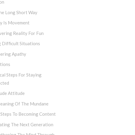
on
The Long Short Way
ty Is Movement
ering Reality For Fun
 Difficult Situations
ering Apathy
tions
cal Steps For Staying
cted
ude Attitude
eaning Of The Mundane
 Steps To Becoming Content
vating The Next Generation
gthening The Mind Through