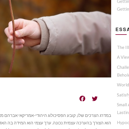
Getti
Gettin
ESSA
The Il
A Vie
Challe
Behol
Worldl
Satisf
Small
Lasti
במדרג הצרכים שלו, קובע הפסיכולוג היהודי-אמריקאי אברהם מ
Hypoc
הוא הצורך בהערכה עצמית נכונה. ערך עצמי הוא המידה בה האד