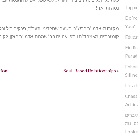
Tappin
נסה ותראה!
Do You
You?
מקורות:
אדמו”ר הרש”ב, בשעה שהקדימו תער”ב, פרקים ר”ל ורל
קונטרסים, מאמר ד”ה ויספו ענווים בה’ שמחה. אדמו”ר הזקן, לקו
Educa
Findi
Parad
Enhan
»
Soul-Based Relationships
אין דבר
Silline
Devel
Chassi
Achie
תגברים
סיונות
Lookin