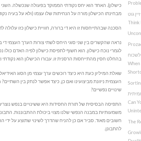
Probl
כישלון). האחד הוא יחס נקודתי הממוקד בפעולה שנכשלה. השני הו
מבחינתו הכישלון מורה על הנחיתות שלו עצמו (ולא על בעיה נקוד
ין גוט
Think 
הסכנה שבהתייחסות זו היא די ברורה, חוויית כישלון כזו עלולה ל
Uncond
נראה שהקשרים בין שני סוגי היחס לשתי צורות הערך העצמי די ב
Proza
לגמרי נוכח כישלון. הוא חשוף לתפיסת כישלון לפיה האדם כולו נ
לשכוח
בהחלט חסין מהתייחסות הרסנית זו. עבורו הכישלון הוא נקודתי וא
When 
Short
שאלת המיליון כעת היא כיצד רוכשים ערך עצמי מן הסוג האידיאלי
העצמית ניזונת מביצועינו ואם כן, כיצד אפשר לנתק בין השתיים?
Sorti
שינויים נפשיים?
מיתית
Can Y
התפיסה הבסיסית של תורת החסידות היא ששינויים בנפש נוצרים על
Unint
משמעותיות במבנה הנפשי שלנו מצוי ביכולת ההתבוננות. התבוננות
חשובים מאוד. סביר אם כן להניח שהדרך לשינוי שתוצע על ידי הח
The R
להתבונן.
Growi
Duali