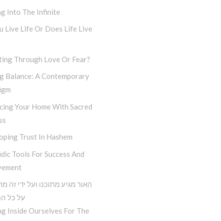
g Into The Infinite
 Live Life Or Does Life Live
ting Through Love Or Fear?
ng Balance: A Contemporary
igm
cing Your Home With Sacred
ss
oping Trust In Hashem
dic Tools For Success And
vement
האור מגיע מתוכנו ועל ידי זה מ
על כל הנ
g Inside Ourselves For The