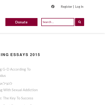
Register |
Log In
Donate
ING ESSAYS 2015
ng G-D According To
idus
להציל את
g With Sexual Addiction
e: The Key To Success