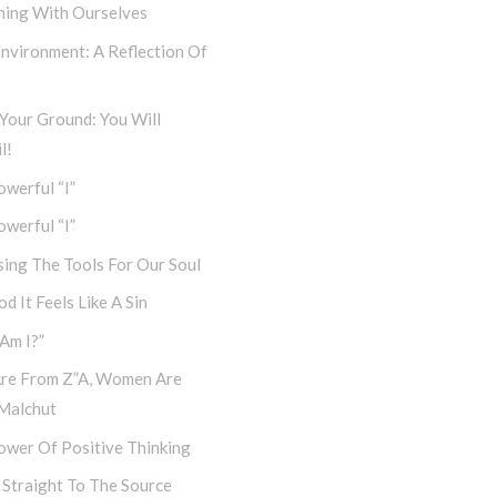
ning With Ourselves
nvironment: A Reflection Of
Your Ground: You Will
l!
werful “I”
werful “I”
ing The Tools For Our Soul
d It Feels Like A Sin
Am I?”
re From Z”a, Women Are
Malchut
ower Of Positive Thinking
 Straight To The Source