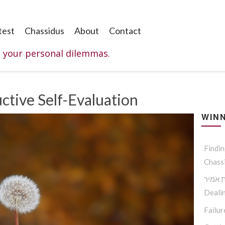
test
Chassidus
About
Contact
o your personal dilemmas.
הערכה עצמית נכונה – elf-Evaluation
WINN
Findi
Chass
 אמיר
Dealin
Failur