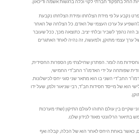
יות החל בתפקוד חברתי לקוי וכלה ברגשות אשמה ודיכאון.
הפרט נקבע על פי מידת הצלחתו ומידת הצלחתו נקבעת
 להשפיע על ערכו העצמי של האדם. כל הצלחה של האחר
ב הזה נהפך לשביר ובלתי יציב. כתוצאה מכך, ככל שעובר
ל ערך עצמי מתוקן, ולמעשה, זה נהיה לאחד האתגרים
החסידות מה לומר. הפתרון שחילצתי מן הספרות החסידית,
דית שפותחה על ידי האדמו”ר החב”די החמישי,
”ר החב”די השני בו הוא מתאר שני סוגי יחס לכישלונות.
 הוא של מייסד חסידות חב”ד, רבי שניאור זלמן, שעל ידו
קן.
 שקיים בין עולם התוהו לעולם התיקון (שתי מערכות
בתיאור הרלוונטי מאוד לנידון שלנו.
ם, כאשר באחת היחס לאחר הוא של הכלה, קבלה ואף