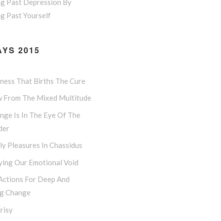
ng Past Depression By
g Past Yourself
YS 2015
lness That Births The Cure
w From The Mixed Multitude
nge Is In The Eye Of The
der
y Pleasures In Chassidus
ying Our Emotional Void
 Actions For Deep And
ng Change
risy