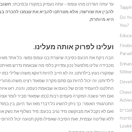
עד עתה הגדרנו מהו עומס – עתה נעמיק במקורו ובסיבתו:
חשוב ל
Tappin
להבין את שורשה; אלא מטרתנו להביא את עצמנו להכרה בבעי
Do You
היא מיותרת,
You?
Educa
ועלינו לפרוק אותה מעלינו
.
Findi
Parad
הבה ניקח את הכעס כסיבה שיוצרת בנו עומס נפשי. כל אחד מאי
Enhan
מכבידה עלינו מלפעול נכון ומדויק כלפי מה שבאמת נדרש מאיתנו
Silline
שמקורו נעוץ בילדותנו. זה לא חייב להיות דווקא משהו שלילי כמו
לילדותנו. זה יכול להיות גם סתם מקרה שמאוד רצינו משהו מהורינו
Devel
החלטנו להעמיד פנים של כועס או שבאמת כעסנו, והנה, ראו איזה פ
Chassi
ואם חזר ונשנה המקרה פעמים רבות (כמו שמאוד סביר לומר אצל כ
Achie
התנהגותי האומר: כך ניתן להשיג כל דבר! מאז ועד היום, בין במוד
תגברים
ואם לא נקבל את מבוקשנו מיד נגיב בכעס; מיד נשלוף את נשק א
סיונות
ללא שליטה עצמית. זאת הסיבה שאפילו פקק תנועה יכול להרוס לנ
Lookin