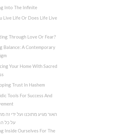
g Into The Infinite
 Live Life Or Does Life Live
ting Through Love Or Fear?
ng Balance: A Contemporary
igm
cing Your Home With Sacred
ss
oping Trust In Hashem
dic Tools For Success And
vement
האור מגיע מתוכנו ועל ידי זה מ
על כל הנ
g Inside Ourselves For The