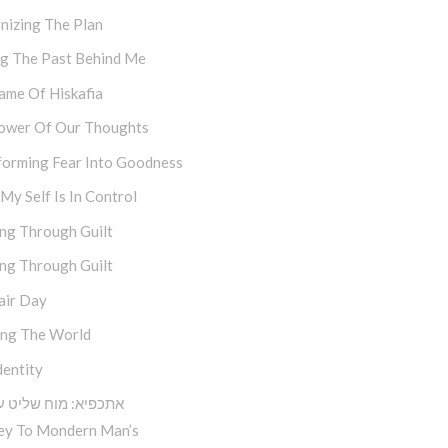
nizing The Plan
ng The Past Behind Me
ame Of Hiskafia
ower Of Our Thoughts
forming Fear Into Goodness
y Self Is In Control
ng Through Guilt
ng Through Guilt
air Day
ing The World
dentity
אתכפיא: מוח שליט ע
ey To Mondern Man’s