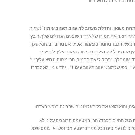
 מנת לחוש הקלה ושחרור.
חת משאו, וחדלת מעזוב לו? עזוב תעזוב עימו!
” (שמות
אתה רואה את חמורו של אחד השונאים הגדולים שלך, רובץ
שא הכבד מחמורו. כאמור, אפילו אם מדובר בשונא שלך,
 אין אתה יכול להתעלם מהמצווה הזאת ועליך לסייע גם
אומר לך: “פרוק לי את החמור, הרי מצווה זו היא עליך!!!”
 – כפי שכתוב: “עזוב תעזוב
עימו
!” – יחד עימו ולא לבדך!
יה, והוא מוצא את כל האלמנטים שבה גם בנפש האדם:
נטל החיים הכבד? הרי המטענים הרובצים עלינו לא
 כולנו עמוסים בכל מני דברים. עומס נפשי או עומס פיסי.