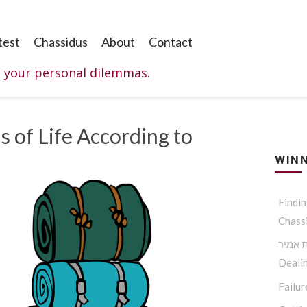
test
Chassidus
About
Contact
o your personal dilemmas.
 of Life According to
WINN
Findi
Chass
 אמיר
Dealin
Failur