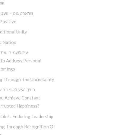
em
טראכט גוט – וועט זי
Positive
itional Unity
c Nation
עת לשמוח ועת 
To Address Personal
comings
ng Through The Uncertainty
כיצד נגיע לשמחה א
ou Achieve Constant
errupted Happiness?
ebbe’s Enduring Leadership
ng Through Recognition Of
ty