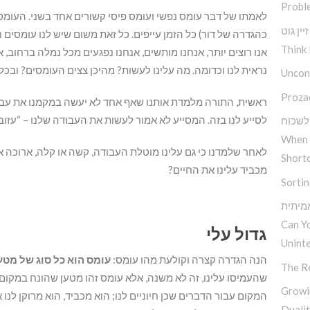
Probl
לאמתו של דבר עומס נפשי ועומס פיסי קשורים אחד בשני. העומס 
ין גוט
כהגדרה של דור) כל הזמן עייפים. כל זאת משום שיש לנו עומסים 
Think 
אנו רוצים יותר, אנחנו מותשים, אנחנו נפגעים מכל נמלה ברחוב, 
נראית לנו וכדומה. מה עלינו לעשות? מהיכן צצים העומסים? ובכלל
Uncond
Proza
ראשית, התורה מלמדת אותנו שאף אחד לא יעשה במקמנו את עבוד
לסייע לנו בזה. המסייע לא אמור לעשות את העבודה שלנו – “עזוב 
לשכוח
When 
לאחר שלמדנו כי גם עלינו מוטלת העבודה, קשה או קלה, ארוכה 
Short
מכביד עלינו את החיים?
Sorti
מיתית
Can Y
גדול עלי
Unint
הנה הגדרה קצרה וקולעת מהו עומס:
עומס הוא כל סוג של מטע
The R
שהעמיסו עלינו, זה לא משנה, אלא עומס זהו מטען שהונח במקום הל
Growi
המקום עבור הדברים שכן חיוניים לנו; הוא מכביד, הוא מרוקן לנו 
Duali