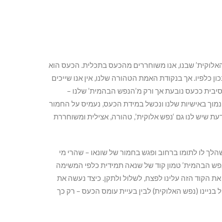
אלוקית’ שבנו, אנו משוחררים מהכעס בתכלית. הכעס הוא
נכון כלפיו. אך בנקודת האמת הטהורה שלנו, אין אנו שייכים
יבית ככעס נובעת אך ורק מ’הנפש הבהמית’ שלנו –
 נמוך באישיות שלנו ונכשל במידת הכעס, נעמיס על החמור
עת שיש לנו גם ‘נפש אלוקית’, טהורה, אצילית ומשוחררת
ך לו לתומו ברחוב ופגש בחמור של שונאו – שהרי מי
נפש הבהמית’ טמון קוד של שנאה תמידית כלפי המשימה
ת הקוד הזה עלינו לפצח, לשלול ולתקן. כיצד נעשה את
 בניינו (נפש האלוקית) לבין בעיית עומס הכעס – רק כך