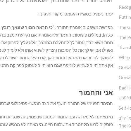
‘העומס’ התורה מדריכה אותנו בדרך האמיתית בה עלינו להלך על
Recog
עתה נעמיק בסוגיית העומס, מקורו ותיקונו:
Putti
בפרשת משפטים אומרת התורה: “
כי תראה חמור שונאך רובץ ת
The G
כג, ה). במילים פשוטות, הוראה זאת אומרת: אם נקלעת למצב בו 
The P
תחת משא כבד, אסור לך להתעלם מהמצב, אלא עליך לפרוק את המ
Trans
ואפילו אם יש לך את כל הסיבות והצדק לשנוא אותו ולא לעזור לו,
When M
לשונאך לפרוק את המטען מחמורו. אך אם בעל החמור יושב לו בצד ו
אין אתה חייב לשמוע לו מפני שגם הוא חייב לעסוק בפריקת המטען
Growi
Growi
Bad H
אני והחמור
Uplift
המימד הפנימי של התורה חושף את הצד הנפשי-פסיכולוגי שבסוג
Self-I
מי מאיתנו לא מזדהה עם החמור המסכן שבפסוק, זה שנקרע תחת 
ל הלב
פוסקים לרגע מלהטריד את שלוות חיינו. מי מאתנו לא מרגיש עומס?
The K