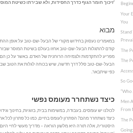
‘
זיכוך חומר הגוף כדרך החסידות
,
ולא שבירתו כשיטת המוס
Begin
Your E
You
מבוא
Stand 
Prevai
במאמרינו נעסוק בחידוש מקורי של הבעל-שם-טוב על אופן ההתייח
קודם להתגלות הבעל-שם-טוב אחזו בעולם בשיטת המוסר שבזה,
The Po
מפריע להתקדמות ולצמיחה הרוחנית של האדם. באשר על כן הם סבר
The Po
הבעל-שם-טוב סלל דרך חדשה, שיש בכוחה לגלות את הטוב שבגוף ה
Access
כפי שיתבאר.
So Goo
“Who 
כיצד נשתחרר מעומס נפשי
Men A
From 
לכולנו יש עומסים. בעבודה, במשימות בבית, בזוגיות, בחינוך וגידול
כיצד נשתחרר מהם? הפתרון לעומס בחיים, כמו כל פתרון לכל את
The P
היסטוריה, אלה תורה היא מלשון הוראה – מדריך מעשי לחיי היו
Going