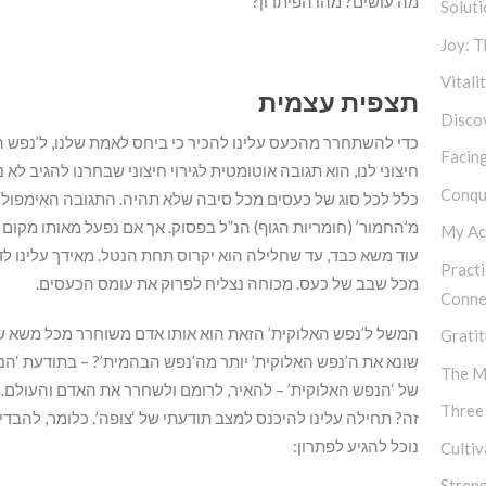
מה עושים? מהו הפיתרון?
Soluti
Joy: 
Vitali
תצפית עצמית
Discov
כדי להשתחרר מהכעס עלינו להכיר כי ביחס לאמת שלנו, ל’נפש ה
Facing
חיצוני לנו, הוא תגובה אוטומטית לגירוי חיצוני שבחרנו להגיב לא 
Conqu
כלל לכל סוג של כעסים מכל סיבה שלא תהיה. התגובה האימפולס
מ’החמור’ (חומריות הגוף) הנ”ל בפסוק. אך אם נפעל מאותו מקום
My Ac
עוד משא כבד, עד שחלילה הוא יקרוס תחת הנטל. מאידך עלינו לד
Practi
מכל שבב של כעס. מכוחה נצליח לפרוק את עומס הכעסים.
Conne
המשל ל’נפש האלוקית’ הזאת הוא אותו אדם משוחרר מכל משא שהל
Gratit
שונא את ה’נפש האלוקית’ יותר מה’נפש הבהמית’? – בתודעת ‘ה
The M
של ‘הנפש האלוקית’ – להאיר, לרומם ולשחרר את האדם והעולם. א
Three
זה? תחילה עלינו להיכנס למצב תודעתי של ‘צופה’. כלומר, להבדיל
נוכל להגיע לפתרון:
Culti
Stren