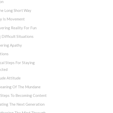
on
The Long Short Way
ty Is Movement
ering Reality For Fun
 Difficult Situations
ering Apathy
tions
cal Steps For Staying
cted
ude Attitude
eaning Of The Mundane
 Steps To Becoming Content
vating The Next Generation
gthening The Mind Through