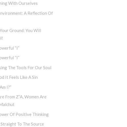
ning With Ourselves
nvironment: A Reflection Of
Your Ground: You Will
l!
werful “I”
werful “I”
ing The Tools For Our Soul
d It Feels Like A Sin
Am I?”
re From Z”a, Women Are
Malchut
ower Of Positive Thinking
 Straight To The Source