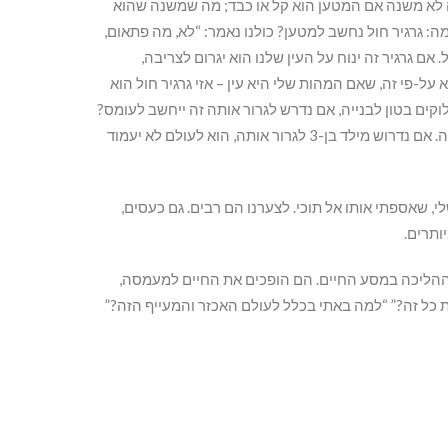
ה לא משנה אם המטען הוא קל או כבד; מה שמשנה שהוא
גמה: גרגיר חול נחשב למטען? כולנו נאמר: “לא, מה פתאום,
אם גרגיר זה ינוח על העין שלנו הוא יגרום לצריבה,
על-פי זה, שאם המהות שלי היא עין – אזי גרגיר חול הוא
וקים בטון לבנייה, אם נדרש לגרור אותה זה ייחשב לעומס?
מהדוגמה הקודמת נשכיל להשיב: “זה תלוי עבור מי.” תשובה נכונה. אם נדרוש מילד בן-3 לגרור אותה, הוא לעולם לא יעמוד
לי, שאספתי אותו אל תוכי. לצערנו הם רבים. גם כעסים,
ותרים.
 ההליכה במסע החיים. הם הופכים את החיים למעמסה,
ת כל זה?” “למה באתי בכלל לעולם האכזר והמעייף הזה?”