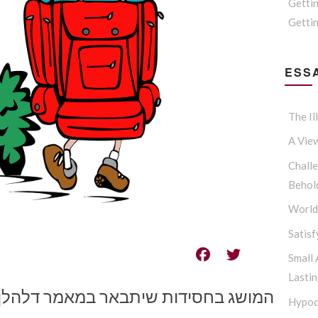
Getti
Gettin
ESSA
The Il
A Vie
Challe
Behol
Worldl
Satisf
Small
Lasti
המושג בחסידות שיתבאר במאמר דלהלן:
Hypoc