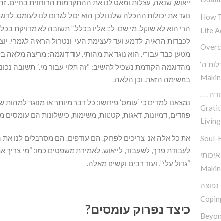
ייאוש, שנאה, עצלות ומאט לנו את ההתקדמות הרוחנית בחיים. ז
נוגד את יכולות ההכלה שלנו ולכן הוא יכול לגרום לנו לעומס. לדו
How T
הרי הוא לא שוקל. מי שם-לב אליו בכלל.” תשובה לא מדויקת בכלל. 
Life A
לכבדות הראיה, לדמע ועד לעצימת העין ונטרול הראיה לגמרי. יוצא 
Overc
מטען כבד עבורי. הוא נוגד את מהותי. עוד דוגמה: מריצה מלאה בל
דלות ה
Makin
במשימה הזאת. וכן הלאה.
 תודה
נמצאנו למדים כי ‘עומס’ פירושו: כל דבר מיותר או מנוגד למהות ש
Gratit
פחדים, דמיונות, דאגות, קטטות, משימות, כישלונות הם עומסים מי
Living
את כל אלה אנו צריכים לפרוק. הם עודפים. הם מסרבלים לנו את
Soul-
לעבודת פרך, לשעבוד, לייאוש, לאמירת משפטים כמו: “מי צריך א
“גדול עלי”, ועוד רבים וקשים מאלה.
Makin
 נפוצה
Copin
כיצד נפרוק עומסים
?
Beyon