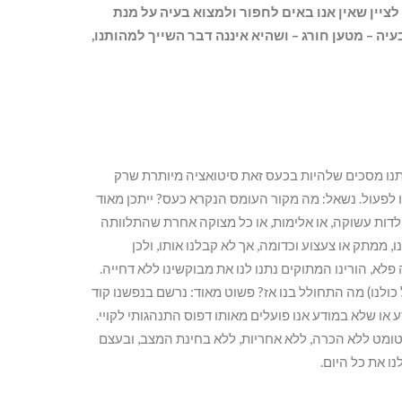
ציין שאין אנו באים לחפור ולמצוא בעיה על מנת
ה – מטען חורג – ושהיא איננה דבר השייך למהותנו,
תנו מסכים שלהיות בכעס זאת סיטואציה מיותרת שרק
 לפעול. נשאל: מה מקור העומס הנקרא כעס? ייתכן מאוד
 ילדות עשוקה, או אלימות, או כל מצוקה אחרת שהתלוותה
, ממתק או צעצוע וכדומה, אך לא קבלנו אותו, ולכן
לא, הורינו המתוקים נתנו לנו את מבוקשינו ללא דחייה.
ולנו) מה התחולל בנו אז? פשוט מאוד: נרשם בנפשנו קוד
ע או שלא במודע אנו פועלים מאותו דפוס התנהגותי לקויי.
וטומט ללא הכרה, ללא אחריות, ללא בחינת המצב, ובעצם
ו את כל היום.