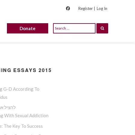
Register |
Log In
Donate
ING ESSAYS 2015
ng G-D According To
idus
להציל את
g With Sexual Addiction
e: The Key To Success