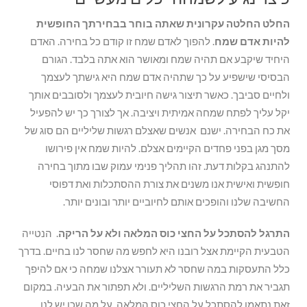
החלט החלטה עקרונית שאתה בוחר בבחירתך החופשית
להיות אדם שמח
. להפוך לאדם שמח זו קודם כל בחירה. האדם
היחיד שיקבע אם תהיה שמח ומאושר הוא אתה בלבד. הגורם
הבסיסי שישפיע על כך שתהיה אדם שמח היא גישתך לעצמך
ולחיים סביבך. כאשר תיצור גישה חיובית לעצמך ולסובבים אותך
יקל עליך לפתח שמחה אמיתית ויציבה. אך לצורך כך יש להפעיל
את כח הבחירה. ישנם אנשים שאצלם רגשות שליליים הם סוג של
מסך מגן בפני פחדים הקיימים אצלם. להיות שמח אין פירושו
להתנהג בקלות דעת. זהו תהליך פנימי עמוק שבו מתוך בחירה
חופשית ואישית אנו משנים את צורת ההסתכלות ואת דפוסי
החשיבה שלנו והופכים אותם לחיוביים יותר ובונים יותר.
התרגל להסתכל על החצי כוס המלאה ולא על הריקה
. הנטייה
הטבעית הקיימת אצל רובנו היא לחפש מה שחסר לנו בחיים. בדרך
כלל התעסקות במה שחסר לא תעורר אצלנו שמחה כי אם להיפך
תגביר את רמת הרגשות השליליים. ולא תפתור את הבעיה. במקום
זאת נתאמן להסתכל על החצי כוס המלאה. על מה שכן יש לנו