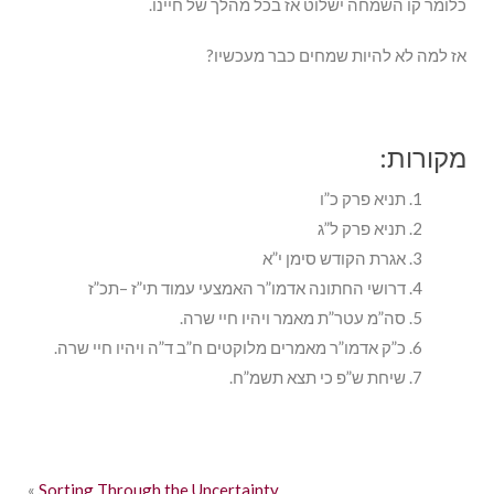
כלומר קו השמחה ישלוט אז בכל מהלך של חיינו.
אז למה לא להיות שמחים כבר מעכשיו?
מקורות:
תניא פרק כ”ו
תניא פרק ל”ג
אגרת הקודש סימן י”א
דרושי החתונה אדמו”ר האמצעי עמוד תי”ז –תכ”ז
סה”מ עטר”ת מאמר ויהיו חיי שרה.
כ”ק אדמו”ר מאמרים מלוקטים ח”ב ד”ה ויהיו חיי שרה.
שיחת ש”פ כי תצא תשמ”ח.
«
Sorting Through the Uncertainty