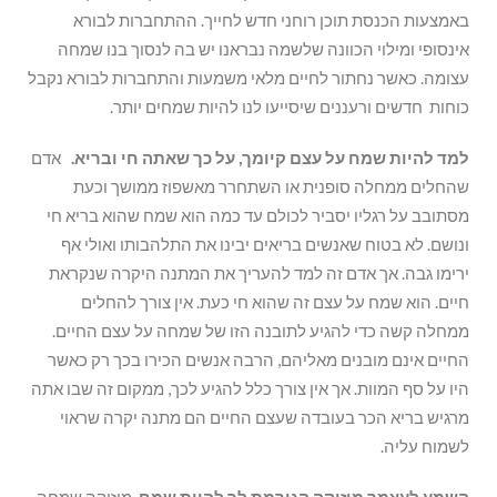
באמצעות הכנסת תוכן רוחני חדש לחייך. ההתחברות לבורא
אינסופי ומילוי הכוונה שלשמה נבראנו יש בה לנסוך בנו שמחה
עצומה. כאשר נחתור לחיים מלאי משמעות והתחברות לבורא נקבל
כוחות חדשים ורעננים שיסייעו לנו להיות שמחים יותר.
למד להיות שמח על עצם קיומך, על כך שאתה חי ובריא.
אדם
שהחלים ממחלה סופנית או השתחרר מאשפוז ממושך וכעת
מסתובב על רגליו יסביר לכולם עד כמה הוא שמח שהוא בריא חי
ונושם. לא בטוח שאנשים בריאים יבינו את התלהבותו ואולי אף
ירימו גבה. אך אדם זה למד להעריך את המתנה היקרה שנקראת
חיים. הוא שמח על עצם זה שהוא חי כעת. אין צורך להחלים
ממחלה קשה כדי להגיע לתובנה הזו של שמחה על עצם החיים.
החיים אינם מובנים מאליהם, הרבה אנשים הכירו בכך רק כאשר
היו על סף המוות. אך אין צורך כלל להגיע לכך, ממקום זה שבו אתה
מרגיש בריא הכר בעובדה שעצם החיים הם מתנה יקרה שראוי
לשמוח עליה.
השמע לעצמך מוזיקה הגורמת לך להיות שמח
. מוזיקה שמחה