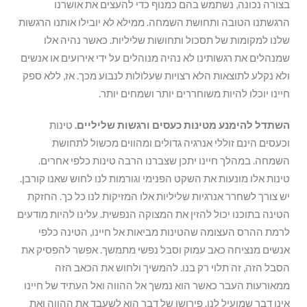
בצורה נכונה, נשתמש בהם כמנוף כדי להעצים את אושרנו
הרגשתנו הטובה ותחושת השמחה. ממילא לא יובילו אותנו הרגשות
שלנו למקומות של תסכול ותחושות שליליות. כאשר נהיה אלו
שמנהלים את רגשותינו לא נהיה מנוהלים על ידי אירועים או אנשים
ולא נקלע לתוצאות הלא רצויות שעלולות לנבוע מכך. אז, ללא ספק
חיינו יוכלו להיות משוחררים יותר ושמחים יותר.
השתדל להימנע מטינות כעסים ורגשות שליליים.
טינות
וכעסים הינם זוללי אנרגיה גדולים ומהווים מכשול לתחושת
השמחה. במהלך חיינו יתכן שצברנו הרבה טינות כלפי אחרים.
טינות אלו מונעות את השקט הפנימי וגורמות לנו לחוש שאנו קורבן.
יש צורך לשחרר אנרגיות שליליות אלו המזיקות לנו כל כך. החזקת
הטינה בתוכנו יכול להזין את המצוקה הנפשית. עלינו להיות מודעים
לרמת ההרס העצומה שהטינות מביאות אל חיינו, הטינה כלפי
אנשים מנציחה כאב עמוק וסבל נפשי מתמשך. אפשר להפסיק את
הסבל הזה, זה תלוי רק בנו. להמשיך ולחוש את הכאב הזה
ממאורעות העבר כאשר הוא נמשך אל ההווה ואל העתיד של חיינו
אינו דבר שמועיל לנו. פירושו של דבר הוא לשעבד את ההווה ואת