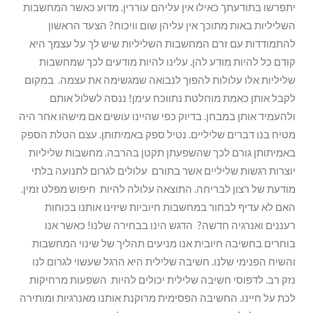
יתפרשו בתודעתך כאילו אין עליהם עוררין. מדוע כאשר המחשבות
השליליות באות מתוכך אין עליהן שום וויכוח? הצעד הראשון
להתמודדות עם זרם המחשבות השליליות שיש לך על עצמך היא
קודם כל להיות מודע להן. עלינו להיות מודעים לכך שמחשבות
שליליות אלו עלולות להפוך לנבואה שמגשימה את עצמה. במקום
לקבל אותן כאמת מוחלטת נתווכח עימן! ננסה לשלול אותם
ולהעמיד אותן במבחן. בדיוק כפי שהיינו עושים אם מישהו אחר היה
מטיח בנו דברים שליליים. נטיל ספק באמיתותן. עצם הטלת הספק
באמיתותן גורם לכך שהשפעתן תקטן בהרבה. מחשבות שליליות
יוצרות רגשות שליליים אשר בתורם עלולים לגרום לתנועה בלתי
מודעת של רצון לבריחה. התוצאה עלולה להיות חיפוש מפלט זמין.
האם לא עדיף לבחור במחשבות חיוביות שיזינו אותנו בכוחות
רעננים ואנרגיה חדשה? הדגש הינו בבחירה שלנו! כאשר אנו
בוחרים בחשיבה חיובית אנו מניעים תהליך של שינוי המחשבות
והשיח הפנימי שלנו. חשיבה שלילית היא הרגל שעשוי לגרום לנו
נזק רב. לדפוסי חשיבה שלילית יכולים להיות השפעות מרחיקות
לכת על חיינו. החשיבה הפסימית מרוקנת אותנו מאנרגיות ומותירה