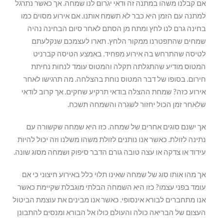
אם קבלנו משהו במתנה זה ודאי יגרום לנו שמחה. אך כאשר נתרגל
למתנה עם הזמן היא כבר לא תשמח אותנו. אם אירוע מסוים כמו
בחינה גרם לנו לחץ ומתח מן הסתם לאחר סיום הבחינה נהיה
שמחים שהתפטרנו ממקור הלחץ. תארו לעצמכם שנקלעתם
לטיסה שהתרחש בה אירוע מפחיד. באמצע הטיסה קברניט
המטוס מודיע שהתגלתה תקלה והמטוס עומד לנחות נחיתת
חירום. בסופו של דבר המטוס נוחת בהצלחה. מה תרגישו לאחר
אירוע כזה? שמחת ההצלה בודאי תרקיע שחקים. אך קרוב לודאי
שלאחר זמן הכול יחזור לשגרה והשמחה תשכח.
אך ישנם סוגים אחרים של שמחה. כזו היא שמחה שקשורה עם
נתינה לזולת. כאשר אנו נותנים לזולת משהו משלנו וזה יכול להיות
עידוד או צדקה או עצה טובה גורם הדבר סיפוק ושמחה מסוג שונה.
אך מהו אותו סוג של שמחה שאינו תלוי כלל באירוע חיצוני כי אם
עומד בפני עצמו? כזו היא השמחה הבלתי מוגבלת שקיימת כאשר
אנו מתחברים לבורא אינסופי. כאשר אנו מבינים את עוצמת הביטול
העצום של הבריאה כולה והעולם כולו אל הבורא ומנסים להתבונן