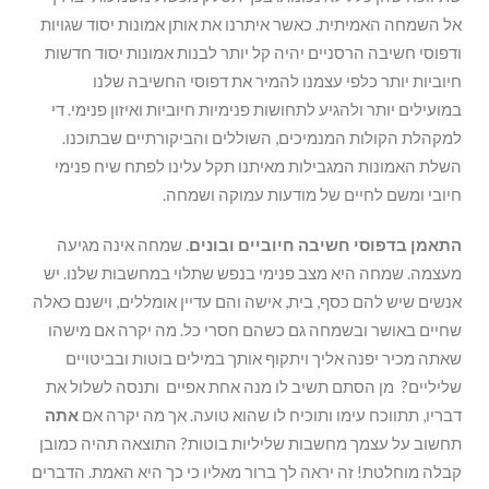
אל השמחה האמיתית. כאשר איתרנו את אותן אמונות יסוד שגויות
ודפוסי חשיבה הרסניים יהיה קל יותר לבנות אמונות יסוד חדשות
חיוביות יותר כלפי עצמנו להמיר את דפוסי החשיבה שלנו
במועילים יותר ולהגיע לתחושות פנימיות חיוביות ואיזון פנימי. די
למקהלת הקולות המנמיכים, השוללים והביקורתיים שבתוכנו.
השלת האמונות המגבילות מאיתנו תקל עלינו לפתח שיח פנימי
חיובי ומשם לחיים של מודעות עמוקה ושמחה.
התאמן בדפוסי חשיבה חיוביים ובונים
. שמחה אינה מגיעה
מעצמה. שמחה היא מצב פנימי בנפש שתלוי במחשבות שלנו. יש
אנשים שיש להם כסף, בית, אישה והם עדיין אומללים, וישנם כאלה
שחיים באושר ובשמחה גם כשהם חסרי כל. מה יקרה אם מישהו
שאתה מכיר יפנה אליך ויתקוף אותך במילים בוטות ובביטויים
שליליים? מן הסתם תשיב לו מנה אחת אפיים ותנסה לשלול את
דבריו, תתווכח עימו ותוכיח לו שהוא טועה. אך מה יקרה אם
אתה
תחשוב על עצמך מחשבות שליליות בוטות? התוצאה תהיה כמובן
קבלה מוחלטת! זה יראה לך ברור מאליו כי כך היא האמת. הדברים