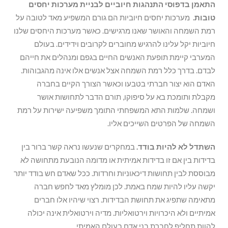
התאמן בדפוסי התנהגות חיוביים לבניית מערכות יחסים
טובות.
מערכות יחסים חיוביות הם גורם המשפיע מאד לטובה על
רמת השמחה והאושר שאנו מרגישים. כאשר מערכות היחסים שלנו
חיוביות יקל עלינו להרגיש מחוברים לקרובים וידידים. בעולם
המערבי קיימת תופעת האנשים החיים בגפם ומנהלים את חייהם
לבדם. בדרך כלל רמת השמחה אצל אנשים אלו אינה מהגבוהות.
האדם הוא יצור חברתי בטבעו וכאשר הצורך הקיים בחברה
מקבלת ותומכת בא על סיפוקו, תורם הדבר לתחושות אושר
ושמחה. שלמות התא המשפחתי התומך משפיעה ישירות על רמת
השמחה של הפרטים השייכים אליו.
השתדל לא להיות בודד.
במחקרים שנעשו נראה קשר ברור בין
בדידות בין אם זו בדידות אמיתית או מדומה הנובעת מתחושה לא
מבוססת לבין תחושות דיכאוניות וחרדות. ככל שאדם חש בודד יותר
יקשה עליו להיות שמח באמת. לכן מומלץ מאד לחפש חברה
מתאימה שתפיג את תחושת הבדידות. רצוי שיהיו אלו חברים
אמיתיים ולא היכרויות וירטואליות. מדיה וירטואלית אינה יכולה
להוות תחליף לחברת בני אדם בעולם האמיתי.