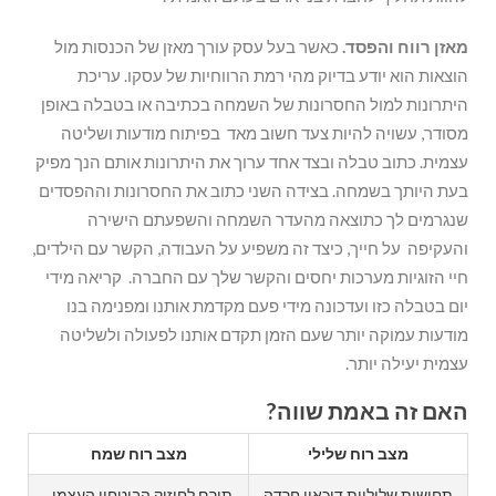
מאזן רווח והפסד.
כאשר בעל עסק עורך מאזן של הכנסות מול
הוצאות הוא יודע בדיוק מהי רמת הרווחיות של עסקו. עריכת
היתרונות למול החסרונות של השמחה בכתיבה או בטבלה באופן
מסודר, עשויה להיות צעד חשוב מאד בפיתוח מודעות ושליטה
עצמית. כתוב טבלה ובצד אחד ערוך את היתרונות אותם הנך מפיק
בעת היותך בשמחה. בצידה השני כתוב את החסרונות וההפסדים
שנגרמים לך כתוצאה מהעדר השמחה והשפעתם הישירה
והעקיפה על חייך, כיצד זה משפיע על העבודה, הקשר עם הילדים,
חיי הזוגיות מערכות יחסים והקשר שלך עם החברה. קריאה מידי
יום בטבלה כזו ועדכונה מידי פעם מקדמת אותנו ומפנימה בנו
מודעות עמוקה יותר שעם הזמן תקדם אותנו לפעולה ולשליטה
עצמית יעילה יותר.
האם זה באמת שווה?
מצב רוח שלילי
מצב רוח שמח
תחושות שליליות דיכאון חרדה
תורם לחיזוק הביטחון העצמי