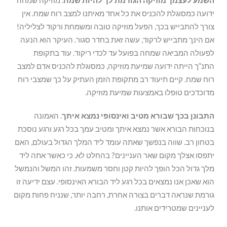
ידועה כמסוגלת להכניס את כל אחד מאיתנו למצב רוח שמח. אין
צורך להתבייש בכך, הפעל מוזיקה טובה ומשמחת ורקוד לצליליה!
אם הינך מתבייש לרקוד, עשה זאת בחדר סגור. העיקר הוא הנעה
לפעולה המביאה שמחה בפועל עד לכדי ריקוד. עוד בתקופת
התנ”ך הייתה ידועה שמיעת מוזיקה, כמסוגלת להכניס אדם למצב
רוח שמח. קיים תיעוד רב מתקופת הזמן העתיק על כך שמצבי רוח
מדוכדכים טופלו באמצעות שמיעת מוזיקה.
התבונן בכך שבורא מטיב ואינסופי נמצא איתך
. האמונה
בנוכחות הבורא אשר נמצא איתך ומטיב עמך בכל רגע ורגע נוסכת
בטחון רב. שווה בנפשך שאתה עומד ליד המלך הגדול בעולם, האם
יתפסו אצלך מקום שאר העניינים? בהחלט לא. כי כאשר אתה ליד
מלך גדול הכל הופך להיות קטן וחסר משמעות. זהו המשל והנמשל
הוא שאכן אנו נמצאים בכל רגע ליד הבורא האינסופי. עצם ידיעה זו
גורמת שנראה דברים בצורה אחרת, רחבה יותר, שנניח פחות מקום
לעניינים שמטרידים אותנו.