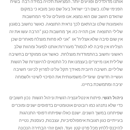
אותנו מדולדלים ופגיעים יותר. המציאות תלויה במידה רבה בשיח
הפנימי שלנו. בשם רבי ישראל בעל שם טוב מובא כי במקום
שהאדם חושב שם הוא נמצא. אנו פועלים על פי המחשבות
והאמונות שלנו ובהתאם לכך נראית התוצאה. כאשר נחשוב בסגנון
שלילי התוצאה אכן תהיה כזו. אך מחשבות כגון “הרבה עשו את זה
אין שום סיבה שלא אצליח” או “אני לא פחות מוצלח מאחרים שכן
הצליחו אין סיבה לא לנסות” מעוררות אותנו לפעול ומהוות שלב
ראשוני וחשוב בהתמודדות מוצלחת. כאשר אנו ממוקדים בחשיבה
שלילית אנו מייצרים בעצמנו את כל התנאים להיווצרות של רגשות
שליליים. חשיבה חיובית מאידך תקל עלינו לפרוץ לכיווני חשיבה
ועשייה חדשים שיגדילו משמעותית את הסיכוי לשינוי ולשמחה
יציבה ומתמשכת בחיינו.
ניהול רגשי.
פיתוח אינטליגנציה רגשית וניהול רגשות נכון חשובים
כדי שלא נתנהג כמו רובוטים אוטומטיים בדפוסים ישנים ומוכרים
שפיתחנו במשך השנים. ישנם כאלו שפיתחו דפוסי התנהגות
בעייתיים כגון תגובות אימפולסיביות, עצבנות, כעסנות, נטייה
להיכנס ללחץ מכל פרט קטן ועוד. האם זוהי הבחירה הנכונה