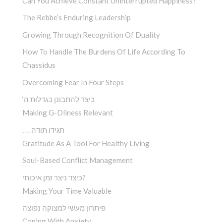
Can You Achieve Constant Uninterrupted Happiness?
The Rebbe’s Enduring Leadership
Growing Through Recognition Of Duality
How To Handle The Burdens Of Life According To
Chassidus
Overcoming Fear In Four Steps
‘כיצד להתבונן בגדלות ה
Making G-Dliness Relevant
. . . תגידו תודה
Gratitude As A Tool For Healthy Living
Soul-Based Conflict Management
כיצד ניצר זמן איכותי?
Making Your Time Valuable
פיתרון מעשי למצוקה נפוצה
Coping With Anxiety