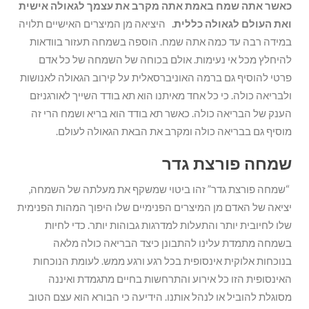
כאשר אתה שמח באמת אתה מקרב את עצמך לגאולה אישית
ואת העולם לגאולה כללית.
היציאה מן המיצרים האישיים תלויה
במידה רבה עד כמה אתה שמח. הוספה בשמחה תעזור בוודאות
להיחלץ מכל אי נעימות. אולם בכוחה של השמחה של כל אדם
פרטי להוסיף גם ברמה האוניברסאלית על קירוב הגאולה לאנושות
ולבריאה כולה. כי כל אחד מאיתנו הוא תא בודד השייך לאורגניזם
הענק של הבריאה כולה. כאשר תא בודד הוא בריא ושמח הרי זה
מוסיף גם בבריאה כולה ומקרב את הבאת הגאולה לעולם.
שמחה פורצת גדר
“שמחה פורצת גדר” זהו ביטוי שמשקף את מעלתה של השמחה,
יציאה של האדם מן המיצרים הפנימיים שלו היפוך המהות הפנימית
שלו לחיובית יותר והתעלות למדרגות גבוהות יותר. כדי לחיות
בשמחה מתמדת עלינו להתבונן כיצד הבריאה כולה מלאה
בנוכחות אלוקית אינסופית בכל רגע ורגע ממש. לעומת הנוכחות
האינסופית הזו כל אירוע והתרחשות בחיים מתגמדת ואיננה
מסוגלת להוביל או לנהל אותנו. הידיעה כי הבורא הוא עצם הטוב