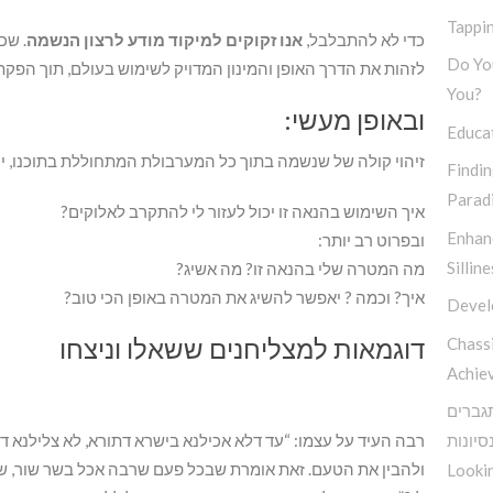
Tappin
כדי לא להתבלבל,
אנו זקוקים למיקוד מודע לרצון הנשמה
. שכ
Do You
לזהות את הדרך האופן והמינון המדויק לשימוש בעולם, תוך הפקת
You?
ובאופן מעשי:
Educa
זיהוי קולה של שנשמה בתוך כל המערבולת המתחוללת בתוכנו, י
Findi
Parad
איך השימוש בהנאה זו יכול לעזור לי להתקרב לאלוקים?
Enhan
ובפרוט רב יותר:
Silline
מה המטרה שלי בהנאה זו? מה אשיג?
איך? וכמה ? יאפשר להשיג את המטרה באופן הכי טוב?
Devel
דוגמאות למצליחנים ששאלו וניצחו
Chassi
Achie
תגברים
סיונות
רבה העיד על עצמו: “עד דלא אכילנא בישרא דתורא, לא צלילנא 
ולהבין את הטעם. זאת אומרת שבכל פעם שרבה אכל בשר שור, 
Lookin