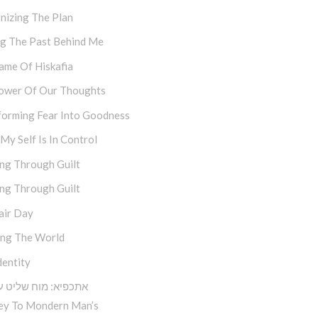
nizing The Plan
ng The Past Behind Me
ame Of Hiskafia
ower Of Our Thoughts
forming Fear Into Goodness
y Self Is In Control
ng Through Guilt
ng Through Guilt
air Day
ing The World
dentity
אתכפיא: מוח שליט ע
ey To Mondern Man’s