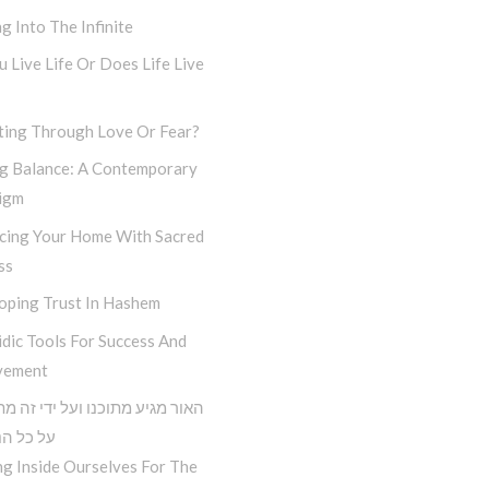
g Into The Infinite
 Live Life Or Does Life Live
ting Through Love Or Fear?
ng Balance: A Contemporary
igm
cing Your Home With Sacred
ss
oping Trust In Hashem
dic Tools For Success And
vement
האור מגיע מתוכנו ועל ידי זה מ
על כל הנ
g Inside Ourselves For The