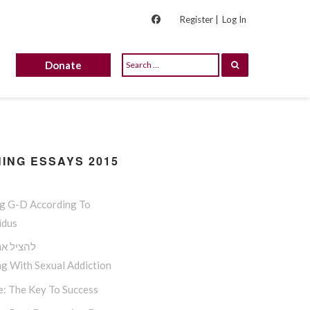
Register |
Log In
Donate
ING ESSAYS 2015
ng G-D According To
idus
להציל את
g With Sexual Addiction
e: The Key To Success