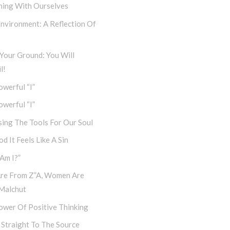
ning With Ourselves
nvironment: A Reflection Of
Your Ground: You Will
l!
werful “I”
werful “I”
ing The Tools For Our Soul
d It Feels Like A Sin
Am I?”
re From Z”a, Women Are
Malchut
ower Of Positive Thinking
 Straight To The Source