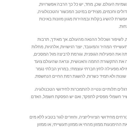
שמיות העולם. שכן, מחד, יש כל כך הרבה אפשרויות,
דולים וחכמים, מצוידים במיטב המכשור והטכנולוגיה,
שרת להשיג בקלות ובמהירות מגוון מזונות באיכות
חות.
, לשיפור ושכלול ההנאה מהעולם. אך מאידך, תרבות
שייתי המהיר והמעובד, יוצר רגישויות, אלרגיות, מחלות
תה את הפעילות הגופנית, וגורמת לרביצה מול המסכים,
פה את התקשורת החמה והאנושית, ונראה שהעולם צועד
ילא מפעילה לחץ חברתי עוצמתי, במרוץ הבלתי נגמר
 שונות ולא תמיד כשרות, להשגת רמת החיים הנחשפת.
לים תלותיים ונטייה להתמכרות לחידושי הטכנולוגיה.
כשיר חשמלי מפסיק לתפקד, ואם יש הפסקת חשמל, האדם
ים מחידושי הציוויליזציה, וחוזרים לגור בטבע ללא מים
ההימנעות ממזון מהחי או ממזון תעשייתי, או ממזון