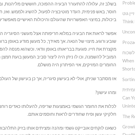
Probl
בשלב זה, עלולה להתעורר הבעיה ההפוכה, חוששים מליהנות, ובו
חוסר, באש פנימית, העדר מוטיבציה לפעול, להשיג ולממש. ואז, 
ין גוט
ביכולות, במיצוי האפשרויות שהעולם והיכולות האישיים מאפשרים
Think 
Uncond
אפשר לראות את הבעיה במלוא חריפותה אצל מעשני הסיגריה הוות
שובע ורוגע. מיצוי של הנאה. אך מאידך, כל מעשן מודע באופן ברו
Proza
מקצרת את חייו. פוגעת בבריאותו באופן וודאי. וכשהוא מנסה להפ
לשכוח
המוביל להשמנה, וכו לו ניתן היה ליצור סביב המעשן בועת חמצן 
When 
החומרים המזיקים, אזי הפיתרון היה מושלם.
Short
אז מסתבר שניתן, אולי לא בעישון סיגריה, אך כן בעישון של העולם
Sorti
מיתית
ומהו עישון?
Can Y
Unint
לכלות את החומר הגשמי באמצעות שריפה, להעלותו כאדים רוחניי
חלקיקי עשן ופיח שחודרים לראות וחוסמים אותם.
The R
Growi
כשאנו לוקחים אובייקט גשמי ומהנה ומציתים אותו בזיק התלהבו
Duali