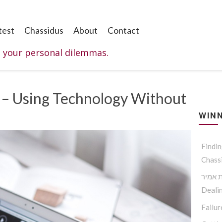
test
Chassidus
About
Contact
o your personal dilemmas.
WINN
Findi
Chass
 אמיר
Dealin
Failur