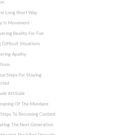
on
The Long Short Way
ty Is Movement
ering Reality For Fun
 Difficult Situations
ering Apathy
tions
cal Steps For Staying
cted
ude Attitude
eaning Of The Mundane
 Steps To Becoming Content
vating The Next Generation
gthening The Mind Through