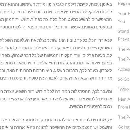
Begin
באופן איכותי, קיימת דילמה לגבי אופן ומידת השימוש, וההנאה מג
ליהנות ולהקל על החיים. יש אפשרויות רבות לאיכות חיים, בתים ג
Your E
המאפשרים להשיג כמעט הכל, בלחיצת כפתור. תעשיית המזון מאפ
You
ובטעמים מגוונים. אפשרויות הבלוי ותרבות הפנאי הולכות ומתפת
Stand 
Prevai
לכאורה, הכל, כל כך טוב!! האנושות מנצלת את העליונות השכלית
השפע, מייצרת בעיות בריאות קשות. האכילה הנהנתנית, המזון התע
The Po
לב, בעיות פרקים ועוד. הקלות והנגישות של כל דבר שנחוץ, מפחי
The Po
במשך שעות ארוכות. והתקשורת הויזואלית, והווירטואלית מחלי
Access
לאבדון. מעבר לכך, תרבות השפע, היא תרבות תחרותית מאד, ובמ
אחר החידוש הבא. הלחץ גורם לעבודה אין סופית והפעלת דרכים
So Goo
“Who 
ומעבר לכך, ההסתגלות המהירה לכל חידושי דור השפע, יוצרת הרג
אדם יכול לחוש אבוד כשהוא ללא הסמארטפון שלו, או שאיזה מ
Men A
נכנס להיסטריה ממשית.
From 
The P
יש, שמנסים לפתור את הדילמה בהתנתקות ממנעמי העולם. יש בורח
Going
וחשמל. יש המצמצמים את החשיפה לתזונה כזו או אחרת ורואים את 