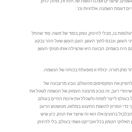
שמים, שיוצרים אצלנו רגשות של תחרות, מתח, לחץ,
יים דוגמת השמנה, אלרגיות וכו’
לומות בו, מבלי להינזק, טמון בסוד של משה. סוד שהחל
י העשן, ונכנס לתוך העשן. הענן העשן שעל ההר נבקע
הם היה בשמים. הבועה היא שהצילה אותו מנזקי העשן
חר מתן תורה. יכולת זו מופעלת בכוחה של הנשמה.
ולהפיק את המקסימום מהעולם, נובע מרעבונה של
שיהודי רעב, זה נובע מרצונה העמוק של הנשמה לגאול את
ל בעולם לייצר לפתח ולשכלל את איכות החיים בעולם,
תוך כדי המרוץ להשגת התענוג במלואו, מטשטש הרעב
בלבול ברגעים אלו הוא זה שיוצר את הנזק. כיון שיש
אלוקי הטמון בכל אובייקט גשמי בעולם, בלי להינזק