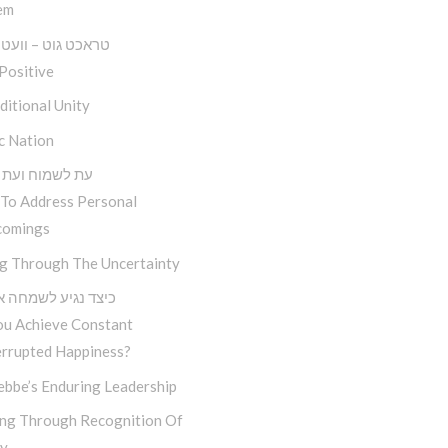
em
טראכט גוט – וועט זי
Positive
itional Unity
c Nation
עת לשמוח ועת 
To Address Personal
comings
ng Through The Uncertainty
כיצד נגיע לשמחה א
ou Achieve Constant
errupted Happiness?
ebbe’s Enduring Leadership
ng Through Recognition Of
ty