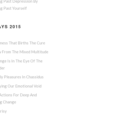
ng Past Depression By
g Past Yourself
YS 2015
lness That Births The Cure
w From The Mixed Multitude
nge Is In The Eye Of The
der
y Pleasures In Chassidus
ying Our Emotional Void
 Actions For Deep And
ng Change
risy