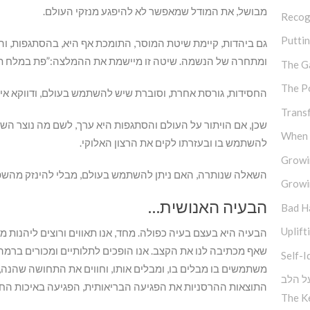
מבושל, את המודל שמאפשר לא להיפגע מנזקי העולם.
Recog
Putti
גם ביהדות, קיימת שיטת המוסר, התומכת אף היא, בהסתגפות, וה
ומתחרה של הנשמה. שיטה זו מיישמת את ההמלצה:”פת במלח 
The G
The P
החסידות, גורסת אחרת, וסוברת שיש להשתמש בעולם, ודווקא איתו
Trans
שכן, אם הויתור על העולם והסתגפות היא ערך, לשם מה נוצר הש
When M
להשתמש בו ובעזרתו לקים את הרצון האלוקי.
Growi
השאלה שנותרה, האם ניתן להשתמש בעולם, מבלי להינזק מהשפ
Growi
הבעיה האנושית…
Bad H
Uplift
הבעיה היא בעצם בעיה כפולה. מחד, אנו תאווים ורוצים ליהנות
שאף מכתיבה לנו את הקצב. אנו הופכים לתלותיים ומכורים ברמה 
Self-I
משתמשים בו מבלים בו, ומבלים אותו, וחווים את התחושה שהנה, נה
ל הלב
התוצאות ההרסניות את הפגיעה הבריאותית, הפגיעה באיכות החיי
The K