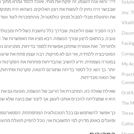
לי?” והוא ענה לעצמו, זה יפקח את מוחי, ואוכל ללמד גמרא מתוך ר
Soluti
שבבשר היה נחוץ לו לעשות את רצון האלוקים. כשהוא היה ממוקד 
Joy: 
את התועלת מבלי לסבול מנזקי כולסטרול, מהתמכרות לעוד ועוד.
Vitali
רבה הסביר שגם הליצנות, שבדרך כלל נחשבת כשלילית ומבטלת
Discov
טובה, בהתאם לרצון וצורך הנשמה. רבא מציג את האפשרות של :”
Facing
ולתורתו”. זאת אומרת שתתכן אפשרות לספר בדיחות, ממניעים נש
Conqu
המוטיבציה ללמידה, אזי הם לא מזיקות. רבה עצמו פתח את שיעור
במטרה נשמתית, וידע להשיב שהבדיחות פותחות את הסקרנות של 
My Ac
יותר. כך הוא יכל לספר בדיחה שתגרום להנאה, סקרנות ופתיחות, 
Practi
של הנאה מבדיחות.
Conne
שאילת שאלה כזו, המחברת אל הרעב של הנשמה, מונעת גם את הצ
Gratit
היא זו שמצליחה להכניס אותנו לעשן, אך ליצור שם בועה שלא 
The M
כך אפשר להשתמש גם בכל הטכנולוגיה המתפתחת, הסמארטפונים 
Three
ופועלים באופן מדויק לפי התשובות אזי, נוכל להפיק תועלת מהעו
Culti
Stren