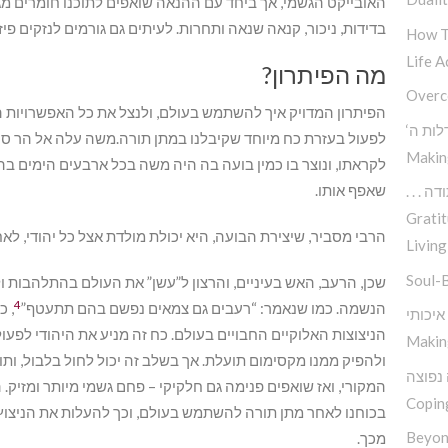
האובייקט הגשמי, אך ביחד עם ההנאה שואפים לתוכנו חומרים מג
בדידות, ניכור, קנאה שנאה ותחרות. לעיתים גם גורמים לנזקים פיז
How T
Life A
מה הפיתרון?
Overc
הפיתרון המדויק איך להשתמש בעולם, ולנצל את כל האפשרויות הג
דלות ה
לפעול בעזרת כח מיוחד שקיבלנו במתן תורה.משה עלה אל הר סינ
Makin
לקראתו, ונוצר בו כמין בועה בה היה משה בכל ארבעים הימים ב
שאפף אותו.
 תודה
Gratit
הרבי מסביר, שיצירת הבועה, היא יכולת מולדת אצל כל יהודי, לא
Living
Soul-
שכן, הרעב, האש בעיניים, והרצון ל”עשן” את העולם בהתלהבות 
4
הנשמה. כמו שנאמר: “רעבים גם צמאים נפשם בהם תתעטף”
, כ
הניצוצות האלוקיים החבויים בעולם. כח זה מניע את היהודי לפעו
Makin
ולהפיק ממנו מקסימום תועלת. אך בשלב זה יכול לחול בלבול, ו
 נפוצה
המקורי, ואז שואפים פנימה גם חלקיקי – פחם גשמי מיותר ומזיק. ה
Copin
בכוחנו לאחר מתן תורה להשתמש בעולם, וכך להעלות את הניצוץ ה
Beyon
מכך.