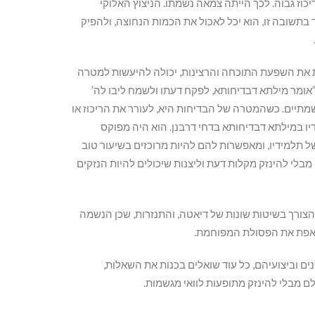
יכוז גבוה. לכך הייתה צמאה נשמתו. הניצוץ האלוקי
בתשובה זו, הוא יכל לאכול את הכמות הנחוצה, ולהפיק
 את השפעת התוכחה והרצינות, יכולה להיעשות למטרה
אומר מילתא דבדיחותא, לפקח דעתו ולשמח ליבו לה’
מתיים. כשהמטרה של הבדיחות היא, לעורר את הריכוז או
יו במילתא דבדיחותא בדחי דרבנן. הוא היה מפוקס
תלמידיו, ומאפשרות להם להיות מרוכזים בשיעור טוב
מבלי להינזק מקלות דעת וליצנות שיכולים להיות הנזקים
ורך בשיטות שונות של דיאטה, והתנזרות, שכן הנשמה
שואפת את הפסולת המפוחמת.
וביצועיהם, כל עוד שואלים בכנות את השאלות,
לם מבלי להינזק מתופעות לוואי מגשמות.