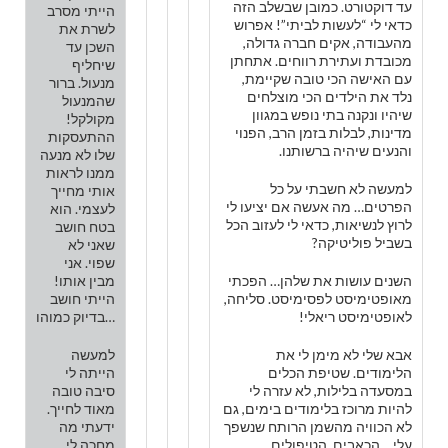
עד דוקטורט. כמובן שבשלב הזה
הייתי מסרב
כדאי לי “לעשות לביתי”! אפרוש
לשרת את
מהעבודה, אקים חברה גדולה,
השכן עד
מכובדת ועתירת רווחים. אתחתן
שיחליף
עם האישה הכי טובה שקיימת,
מנעול. ברור
נלד את הילדים הכי מוצלחים
שהמנעול
שיהיו ונקנה בתי נופש במגוון
מקולקל!
מדינות, לבלות בזמן הרב, הפנוי
ההתעסקות
והנעים שיהיה ברשותנו.
שלו לא מנעה
ממנו לראות
למעשה לא חשבתי על כל
אותי מחייך
הפרטים… מה אעשה אם יציעו לי
לעצמי. הוא
לרוץ לנשיאות, כדאי לי לעזוב הכל
בטח חושב
בשביל פוליטיקה?
שאני לא
שפוי. אני
השנים עושות את שלהן… הפכתי
מבין אותו!
מאופטימיסט לפסימיסט. סליחה,
הייתי חושב
לאופטימיסט ריאלי!
בדיוק כמוהו…
אבא שלי לא מימן לי את
למעשה
הלימודים. שטיפת הכלים
הייתה לי
במסעדה בלילות, לא עזרה לי
סיבה טובה
להיות מרוכז בלימודים בימים, גם
מאוד לחייך.
לא הכוויה מהשמן הרותח שנשפך
ידעתי מה
עלי… הכאבים, הטיפולים
מחכה לי