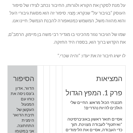
על מנת לסקרן את הקורא ולגרותו, החיבור נכתב לצידו של סיפור
העוסק “בגיבור על” שנקרא: מָצוּי. סיפור זה הוא מסוגת גיבורי העל
והוא מהווה משל, המשמש כמטאפורה להבנת הנמשל: חיינו אנו.
שמו של הגיבור נגזר מהכינוי בו מגדיר רבי משה בן מיימון, הרמב”ם,
את הקדוש ברוך הוא, בספרו היד החזקה.
לו ישיג חיבור זה את יעדו: “והיה שכרי.”
המציאות
הסיפור
הדוור, אדון
פרק 1. המפץ הגדול
ג’ונס ניסה את
כוחו עם
תכננתי הכול מראש. החיים שלי
המנעול
הולכים להיות נהדרים!
העקשן של
תיבת הדואר
אסיים תואר ראשון באוניברסיטה
הימנית
“ואיחטף” לעבודה מצוינת. תוך
התחתונה.
כדי העבודה, אסיים את הלימודים
אני במקומו