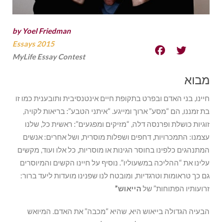
by Yoel Friedman
Essays 2015
MyLife Essay Contest
מבוא
חיינו, בני האדם ובפרט בתקופת חיים אינטנסיבית ותובענית כמו זו
בת זמננו, הם “מסע” ארוך ומייגע. “איתני הטבע”: בריאות לקויה,
זוגיות כושלת ופרנסה דלה, “מזיקים ומפגעים”: ראשית כל, שלנו
עצמנו: התמכרויות, דחפים ושפלות מוסרית, ושל אחרים: אנשים
המתנהגים כלפינו בחוסר הגינות או מוסריות, כל אלו ועוד, מקשים
עלינו את “ההליכה במשעוליו”. נוסיף על חיינו הקשים והמיוסרים
גם כך טראומות וטרגדיות, ומובטח לנו שפנינו מועדות ליעד ברור:
זרועותיו הפתוחות” של
הייאוש”
הבעיה הגדולה בייאוש היא, שהיא “מכבה” את האדם. המיואש