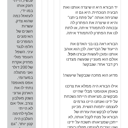
עכשיו, הייתי
חונק אותו
יד הבורא היא זו שיצרה אותנו ואת
במו ידי,
הבעיה הנוכחית. היא גם זו
לעזאזל כמה
שהניחה אותה “על פתח ביתנו”
שהוא צדק.
והיא זו שיצרה את הפתרון לה
עשרות
ובכוחה להתמודד איתה, או לתת
השנים של
לנו את הפתרון להתמודד איתה.
האימונים
המפרכים
הבורא ראה בנו בני האדם את
חלפו לנגד
הייעוד של הבריאה. לכן הוא אוהב
עיני. השפל
אותנו ומוכן לעשות עבורנו
הכל
.
העומד מולי
אולם הוא מעוניין שנעשה מצדנו
מחזיק אקדח
רק דבר אחד: שנבקש!
של 200 דולר
ואני מתגלה
מדוע הוא מחכה שנבקש? שיעשה!
במערומי,
אפס מאופס!
אילו הבורא היה ממלא את צרכנו
נתתי לו את
באופן אוטומטי מבלי שהיינו
הארנק וגרוני
מבקשים, מציאותו הייתה נשכחת
נשנק מעלבון
על ידינו ואנחנו היינו גורמים
צורב. אולי אם
לעצמנו יתמות רגשית. מכיוון
לא הייתי
שעלינו לבקש את עזרתו של
אלוף לחימה
הבורא על מנת לקבל אותה, לא
העלבון היה
ייתכן שמציאותו תשכח על ידינו
קטן יותר. “גם
ואנו יוצרים לעצמנו מקלט רוחני.