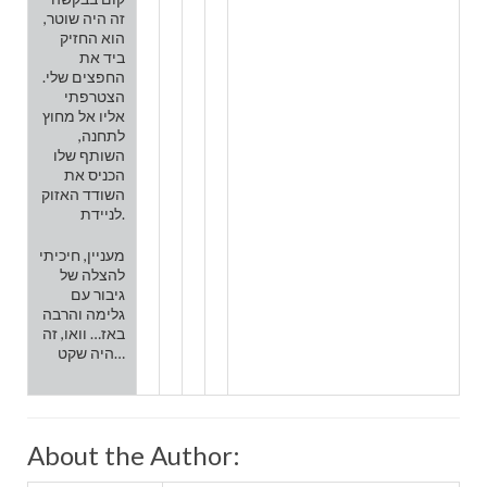
זה היה שוטר,
הוא החזיק
ביד את
החפצים שלי.
הצטרפתי
אליו אל מחוץ
לתחנה,
השותף שלו
הכניס את
השודד האזוק
לניידת.
מעניין, חיכיתי
להצלה של
גיבור עם
גלימה והרבה
באז… וואו, זה
היה שקט…
About the Author: