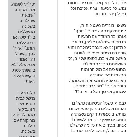
אחר. כל ניסיון צורך אנרגיה וכוחות
יכולתי לשמוע
נפש. כל מניעה יוצרת אכזבה וכל
את השיחה:
כישלון יוצר תסכול.
“שמעתי
שהילדים
כשאנו צוברים מעט כוחות,
בשכונה
אינסטינקט ההישרדות “דוחף”
מתעללים
אותנו להתמודד עם הבעיות
בילד שלך. אני
הגדולות שנקלענו אליהן, גם אם
רוצה ללמד
פתרונן נמצא מעבר ליכולתנו והוא
אותו.” “אין לי
גורם לנו לפתח ציפיות ולשגות
כסף בשביל
באשליות. אולם, בסופו של יום, גלי
זה!” אמר
השיגיונות חסרי התוחלת
אבא שלי. “לא
מתנפצים אל מול החומות
ביקשתי כסף,
הבצורות של התובנה
ביקשתי ללמד
הפרגמאטית והמציאות העגומה:
אותו”.
חוסר אונים! “מה כבר ביכולתי
לעשות, אני סך הכל בן אדם?!”
הלכתי עם
מישל לבית
לבסוף, כשכל הניסיונות כושלים
הספר שלו.
ואנחנו נכשלים באופן סופי, אנחנו
הוא ביקש
מותשים נפשית, ריקים מאנרגיה
ממני לספר לו
וחושבים שאין יותר מה לעשות!
מה קורה עם
אנחנו מכירים את כל מה שיש לנו,
הילדים
ניסינו הכול, והגענו למבוי סתום!
בשכונה.
אמרתי לו: