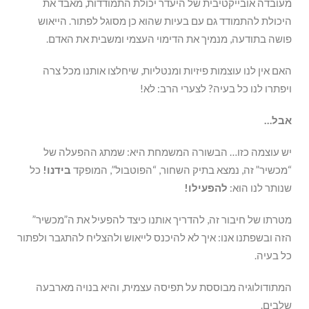
מעובדה אובייקטיבית של היעדר יכולת התמודדות, מאבד את
היכולת להתמודד גם עם בעיות שהוא כן מסוגל לפתור. הייאוש
פושה בתודעה, מנמיך את הדימוי העצמי ומשבית את האדם.
האם אין לנו עוצמות פיזיות ומנטליות, שיחלצו אותנו מכל צרה
ויפתרו לנו כל בעיה? לצערי הרב: לא!
אבל…
יש עוצמה כזו… הבשורה המשמחת היא: שמתג ההפעלה של
“מכשיר” זה, נמצא בתיק השחור, “הפוטבול”, המופקד
בידנו!
כל
שנותר לנו הוא:
להפעילו!
מטרתו של חיבור זה, להדריך אותנו כיצד להפעיל את ה”מכשיר”
הזה ובשפתנו אנו: איך לא להיכנס לייאוש ולהצליח להתגבר ולפתור
כל בעיה.
המתודולוגיה מבוססת על תפיסה עצמית, והיא בנויה מארבעה
שלבים.