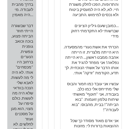
והתרופות, הפכו לחלק משגרת
בדרך מהבית
חיי. לא, לא היה למעסיק ביטוח
לעבודה. מי
ולא נכסים למימוש .התביעה
היה מאמין…
…כמובן שעם גיליון הציונים
דבר שבשגרה
שברשותי לא התקדמתי רחוק
הייתי חוזר
מידי
הביתה פצוע,
בוכה וכואב
גופנית
הכרתי את אשת נעורי מהמסעדה.
ונפשית.
היא הייתה מלצרית. זו הייתה
הנערים
אהבה ממבט ראשון… היא הייתה
ברחוב היו
נפלאה! אני מפחד להגיד את
“מכסחים”
אותו הדבר על אשתי הנוכחית. לך
אותי. לא היה
תדע, הקודמת “זרקה” אותי.
לי מה לעשות.
לאבא שלי
עכשיו אני עובד כמו חמור והבוס
הנכה בוודאי
שלי מתייחס אלי כמו כלב.
שלא היה מה
בעבודה, אני “חוטף” מאשתי
לעשות. כולם
שיחות טלפון זועמות: “בוא
סיפרו על
הביתה”! בבית, מהבוס: “בוא
מצוי, הוא מגן
לעבודה”!
על מסכנים
ועוזר
אני אדם מאוד מסודר כך שכל
לחלשים. לא
ההוצאות ברורות לי: מזונות