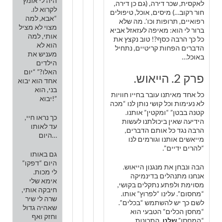
היה לי אומץ
לאקסית, שכר דירה, (גם כן דירה,
לקרוא לו.
חור רקוב…) מיסים, אוכל, טיפולים
“אבא, למה
רפואיים, תרופות וכו’. מה שלא
מצוי לא מציל
ברור לי הוא: מאיפה לעזאזל אביא
אותי, למה
כל כך הרבה כסף?! טוב נקצץ את
הוא לא
הדברים הפחות קריטיים, נתחיל
מעניש את
באוכל…
הילדים
האלו?” “יום
פרק 2. הייאוש.
אחד הוא יבוא
בני, הוא
כל אחד מאיתנו עובר בחייו חוויות
יבוא!”
לא נעימות וכל קושי נותן לנו “מכה
קטנה בבטן” “ומקטין” אותנו.
כך נראו חיי,
הידיעה שאין ביכולתנו לעשות
עד לאותו
הרבה נגד כל אותם הדברים,
היום…
מייאשים אותנו וגורמים לנו
“להרים ידיים”.
גם באותו
היום “דפקו”
הבה ונבחן את מנגנון הייאוש.
לי מכות.
אנחנו מתנהלים בדינמיקה
אימא שלי
מסוימת ולפתע נתקלים בקושי,
חיבקה אותי,
“מחסום”. עלינו “לפרוץ” אותו.
שרה לי שיר
לשם כך יש להשתמש “בכלים”.
שאהיה גדול
“מחסן הכלים” הטבעי הוא
וחזק ואף
“המחסן”
שלנו
, התכונות