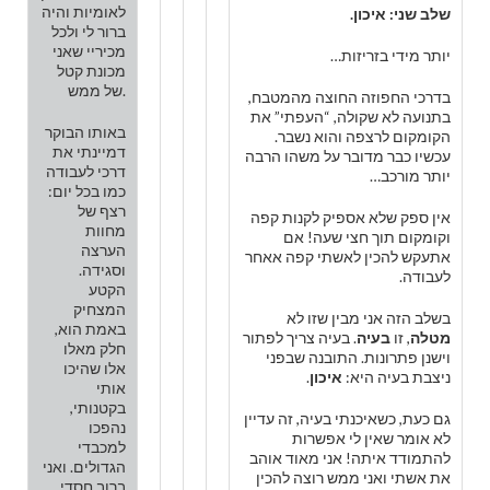
לאומיות והיה
שלב שני: איכון.
ברור לי ולכל
מכיריי שאני
יותר מידי בזריזות…
מכונת קטל
של ממש.
בדרכי החפוזה החוצה מהמטבח,
בתנועה לא שקולה, “העפתי” את
באותו הבוקר
הקומקום לרצפה והוא נשבר.
דמיינתי את
עכשיו כבר מדובר על משהו הרבה
דרכי לעבודה
יותר מורכב…
כמו בכל יום:
רצף של
אין ספק שלא אספיק לקנות קפה
מחוות
וקומקום תוך חצי שעה! אם
הערצה
אתעקש להכין לאשתי קפה אאחר
וסגידה.
לעבודה.
הקטע
המצחיק
בשלב הזה אני מבין שזו לא
באמת הוא,
מטלה
, זו
בעיה
. בעיה צריך לפתור
חלק מאלו
וישנן פתרונות. התובנה שבפני
אלו שהיכו
ניצבת בעיה היא:
איכון
.
אותי
בקטנותי,
גם כעת, כשאיכנתי בעיה, זה עדיין
נהפכו
לא אומר שאין לי אפשרות
למכבדי
להתמודד איתה! אני מאוד אוהב
הגדולים. ואני
את אשתי ואני ממש רוצה להכין
ברוב חסדי