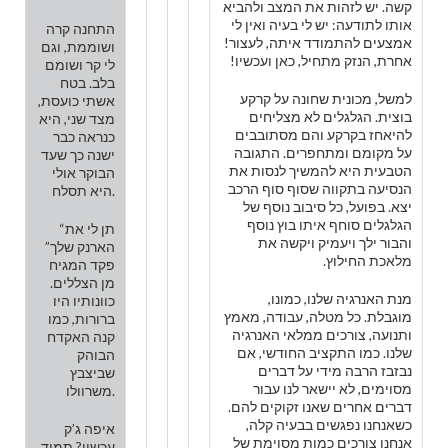
קשה. יש לזהות את המצב ולהביא
אותו לתודעה: יש לי בעיה ואין לי
התחנה קרה
אמצעים להתמודד איתה, לעצור!
ושוממת, וגם
אחרת, הנזק מתחיל, כאן ועכשיו!
לי קר ושומם
בלב. בטח
למשל, מכונית שחונה על קרקע
אשתי כועסת,
בוצית. הגלגלים לא מצליחים
מצד שני, היא
להיאחז בקרקע והם מסתובבים
כנראה כבר
על מקומם ומתחפרים. התגובה
ישנה כך שעד
הטבעית היא להמשיך לנסות את
הבוקר אולי
הנסיעה בתקווה שסוף סוף הרכב
היא תסלח.
יצא. בפועל, כל סיבוב נוסף של
הגלגלים סוחף איתו בוץ נוסף
“תן לי את
והבור ילך ויעמיק ויקשה את
הארנק שלך”
מלאכת החילוץ.
פקד המגיח
מן הצללים.
מנת האנרגיה שלנו, כמונו,
כוונותיו היו
מוגבלת. כל מטלה, עבודה, מאמץ
ברורות, כמו
ותנועה, צורכים ממלאי האנרגיה
קנה האקדח
שלנו. כמו התקציב החודשי, אם
הבוהק
נבזבז הרבה מידי על דברים
שביצבץ
מסוימים, לא יישאר לנו עבור
משרוולו.
דברים אחרים שאנו זקוקים להם.
כשאנחנו נפגשים בבעיה קלה,
איפה ג’ק
אנחנו צורכים כמות מסוימת של
עכשיו? תמיד