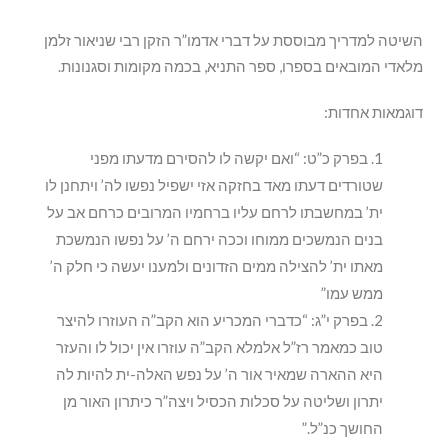
השיטה למדריך מבוססת על דברי אדמו”ר הזקן רבי שניאור זלמן
מלאדי המובאים בספרו, ספר התניא, בכמה מקומות וסגנונות.
דוגמאות אחדות:
בפרק כ”ט: “ואם יקשה לו להסירם מדעתו מפני
שטורדים דעתו מאד בחזקה אזי ישפיל נפשו לה’ ויתחנן לו
ית’ במחשבתו לרחם עליו ברחמיו המרובים כרחם אב על
בנים הנמשכים ממוחו וככה ירחם ה’ על נפשו הנמשכת
מאתו ית’ להצילה ממים הזדונים ולמענו יעשה כי חלק ה’
ממש עמו”
בפרק י”ג: “כדברי המכריע הוא הקב”ה העוזרו להיצר
טוב כמאמר רז”ל אלמלא הקב”ה עוזרו אין יכול לו והעזר
היא ההארה שמאיר אור ה’ על נפש האלה-ית להיות לה
יתרון ושליטה על סכלות הכסיל ויצה”ר כיתרון האור מן
החושך כנ”ל.”