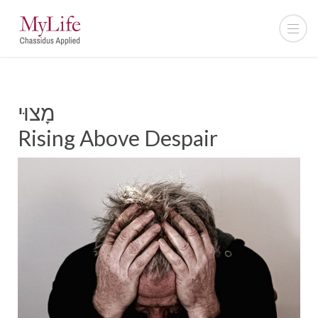
מָצוּי
Rising Above Despair