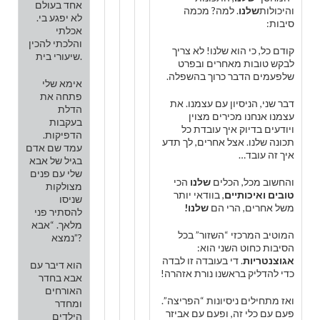
אחד בעולם
והיכולות
שלנו
. למה? מכמה
לא יפגע בי.
סיבות:
אכלתי
והלכתי להכין
קודם כל, כי הוא שלנו! לא צריך
שיעורי בית.
לבקש טובות מאחרים ובפרט
שלפעמים הדבר כרוך בהשפלה.
אימא שלי
פתחה את
דבר שני, הניסיון עם עצמנו. את
הדלת
עצמנו אנחנו מכירים מצוין
בעקבות
ויודעים בדיוק איך עובדת כל
הדפיקות.
תכונה שלנו. אצל אחרים, לך תדע
עמד שם אדם
איך זה עובד…
בגיל של אבא
שלי עם פנים
והחשוב מכל, הכלים
שלנו
הכי
מצולקות
טובים ואיכותיים
, בוודאי יותר
שניסו
משל אחרים, הרי הם
שלנו!
להסתיר פני
מלאך. “אבא
המוטיב המרכזי “השזור” בכל
נמצא”?
הסיבות כחוט השני הוא:
אגוצנטריות
. די בעובדה זו לבדה
הוא דיבר עם
כדי להדליק בראשנו נורת אזהרה!
אבא בחדר
האורחים
ואז מתחילים ניסיונות “הפריצה”.
ומחדר
פעם עם כלי זה, ופעם עם אביזר
הילדים