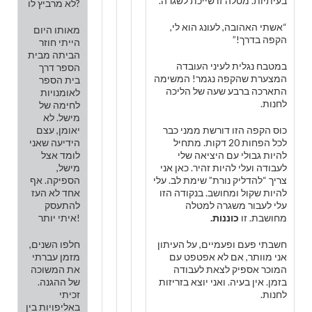
בעיתיות. מטלה זו שייכת לשגרה.
לא מרביץ לו?
“אשתי האהובה, לעונג הוא לי,
מאותו היום
הקפה בדרך!”
הייתי חוזר
הביתה מבית
במטבח נגלית לעיני העובדה
הספר דרך
המצערת שהקפה נגמר! המשימה
בית הספר
התארכה ברבע שעה של הליכה
לאומנויות
לחנות.
לחימה של
מישל. לא
כוס הקפה הזו דורשת ממני כבר
יאומן, עצם
לכל הפחות 20 דקות. מתחיל
הידיעה שאני
להיות גבולי עם היציאה שלי
לומד אצל
לעבודה ועלי להיות זהיר. כאן אני
מישל,
צריך “להדליק נורת” שימת לב. עלי
הספיקה. אף
להיות שקול ומחושב. בנקודה הזו
אחד לא העז
עלי לעבור משגרה למטלה
להתעסק
מחושבת. זו
כוננות.
איתי יותר!
חשבתי פעם ופעמיים, על העיתון
חלפו השנים,
אני מוותר, אם לא אפטפט עם
מזמן עברתי
המוכר אספיק לצאת לעבודה
את המשוכה
בזמן. אין בעיה. ואני יוצא בזריזות
של ההגנה.
לחנות.
זכיתי
באליפויות בין