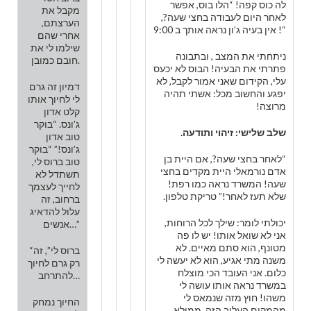
לה כוס קפה! “הלו בוס, אפשר
מקבל את
לאחר היום לעבודה בחצי שעה?,
הערצתם,
“! אין בעיה ג’ון נראה אותך ב 9:00
אחרי שהם
שילמו לי את
ניתחתי את המצב , ובתבונה
חובם כמובן.
פתרתי את הבעיה! הבוס לא יכעס
עלי, הקידום שאני אמור לקבל, לא
דמיון זה גרם
יפגע והחשוב מכל: אשתי תהיה
לי לחיוך אותו
מרוצה!
קלט אדון
ג’ונס. “בוקר
שלב שלישי: זיהוי ותודעה.
טוב אדון
ג’ונס!” “בוקר
“לאחר בחצי שעה?, אם היית בן
טוב ברוס לי,
אדם נורמאלי היית מקדים בחצי
תשתדל לא
שעה! המשרד נראה כמו רפת!
לחייך לעצמך
שלא תעז לאחר!” טריקת טלפון.
ברחוב, זה
עלול להדאיג
יכולתי לומר: שילך לכל הרוחות,
אנשים…”
אני לא שואל אותו! יש לו פה
מטונף, הוא סתם מאיים. לא
“ברוס לי”, זה
משנה מתי אגיע, הוא לא יעשה לי
רק גרם לחיוך
כלום. אני העובד הכי מוצלח
להתרחב…
במשרד נראה אותו עושה לי
משהו! חוץ מזה שנמאס לי
החיוך נמחק
מהמקום העלוב הזה, ממילא