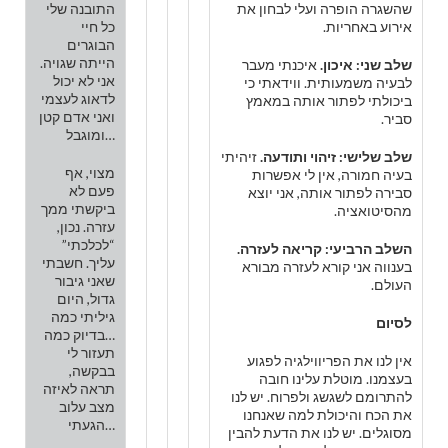
שהשגרה הופרה ועלי לבחון את
התובנה שלי
אירוע באחריות.
כל חיי
הבוגרים
הייתה שגויה.
שלב שני: איכון.
איכנתי מעבר
אני לא יכול
לבעיה משמעותית. ווידאתי כי
לדאוג לעצמי
ביכולתי לפתור אותה במאמץ
ואני אדם קטן
סביר.
ומוגבל…
שלב שלישי: זיהוי ותודעה.
זיהיתי
מצוי, אף
בעיה חמורה, אין לי אפשרות
פעם לא
סבירה לפתור אותה, אני יוצא
ביקשתי ממך
מהסיטואציה.
עזרה. נכון,
“לכלכתי”
השלב הרביעי: קריאה לעזרה.
עליך. חשבתי
בענווה אני קורא לעזרה מבורא
שאני גיבור
העולם.
גדול, היום
גיליתי כמה
לסיום
בדיוק כמה…
תעזור לי
אין לנו את הפריווילגיה לפגוע
בבקשה,
בעצמנו. מוטלת עלינו חובה
תראה לאיזה
להתרומם לשגשג ולפרוח. יש לנו
מצב עלוב
את הכח והיכולת למה שאנחנו
הגעתי…
מסוגלים. יש לנו את הדעת להבין