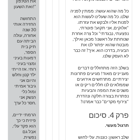
את הטלפון
ואת השעון!”
כל מה שהוא עושה: ממתין לפניה
שלנו. כל מה שעלינו לעשות הוא
התחושה
לפנות אליו ולבקש את עזרתו.
החזירה אותי
“אלוקים, אני תקוע! פוטרתי,
30 שנה
נפצעתי, נבגדתי” וכל צרה אחרת
אחורה, עולה
שנוחתת על ראשנו! מכאן ואילך,
הביתה עם
מובטח שהוא יפתור לנו את
תיק בית
הבעיה, בדרכו הוא. איך? זה כבר
הספר,
לא העסק שלנו.
דמעות בעיני
ומצוי בעיני
בשלב הזה מתחוללים דברים
רוחי. אז הייתי
מעניינים מאוד! מגיעים פתרונות
ילד קטן וחלש
יצירתיים. מתרחשים אירועים
והיום אני
שממלאים לנו חללים ריקים או
גיבור אמיתי
משנים את המפה והבעיות
ומול כלי
נפתרות בצורה חלקה ונהדרת.
הנשק אני
“צירוף מקרים” כבר אמרנו?
חסר כל ערך.
פרק 4. סיכום
הרמתי ידיים,
פיזית כי כך
תרגול מעשי.
הוא פקד עלי,
אבל גם
שלב ראשון: כוננות. עלי לחוש
נפשית.