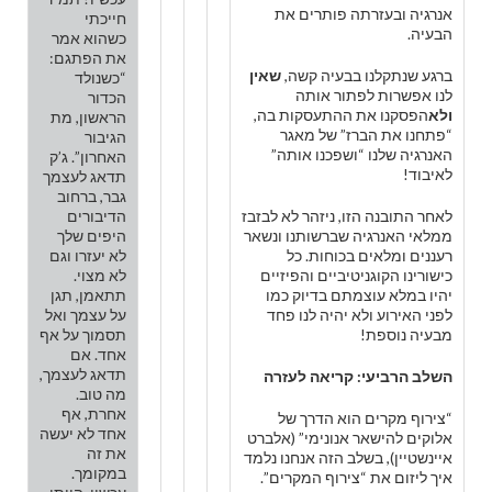
אנרגיה ובעזרתה פותרים את
חייכתי
הבעיה.
כשהוא אמר
את הפתגם:
ברגע שנתקלנו בבעיה קשה,
שאין
“כשנולד
לנו אפשרות לפתור אותה
הכדור
ולא
הפסקנו את ההתעסקות בה,
הראשון, מת
“פתחנו את הברז” של מאגר
הגיבור
האנרגיה שלנו “ושפכנו אותה”
האחרון”. ג’ק
לאיבוד!
תדאג לעצמך
גבר, ברחוב
לאחר התובנה הזו, ניזהר לא לבזבז
הדיבורים
ממלאי האנרגיה שברשותנו ונשאר
היפים שלך
רעננים ומלאים בכוחות. כל
לא יעזרו וגם
כישורינו הקוגניטיביים והפיזיים
לא מצוי.
יהיו במלא עוצמתם בדיוק כמו
תתאמן, תגן
לפני האירוע ולא יהיה לנו פחד
על עצמך ואל
מבעיה נוספת!
תסמוך על אף
אחד. אם
תדאג לעצמך,
השלב הרביעי: קריאה לעזרה
מה טוב.
אחרת, אף
“צירוף מקרים הוא הדרך של
אחד לא יעשה
אלוקים להישאר אנונימי” (אלברט
את זה
איינשטיין), בשלב הזה אנחנו נלמד
במקומך.
איך ליזום את “צירוף המקרים”.