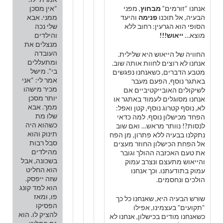
אנחנו “זורמים”
מבחוץ
, מפני
“אין מסכן
הבעיה, אל תוכנו
פנימה
והיעד
ממני. אבא
הסופי הוא הגרעין: רחוב ללא
שלי נכה
מוצא…
ייאוש!!!
והילדים
מנצלים את
העובדה
החוויה של הייאוש היא שלילית.
ומתעללים
אנחנו לא רוצים לחוות אותה שוב.
בי”. מישל
מטבע הדברים, כשאנחנו נפגשים
אמר לי: “אני
באתגר נוסף, הפעם מעבר
מכיר מישהו
לשיקולים האובייקטיביים אם
יותר מסכן
אנחנו מסוגלים לעמוד באתגר או
ממך. אבא
לא, נוסף קטרוג נוסף, קטן ואפל:
שלו מת
הפחד מכישלון נוסף. למה כדאי
כשהוא היה
לנסות?! נוותר מראש… ואם שוב
תינוק והוא
נתקלנו בבעיה ללא פתרון, מן הפח
סבל רבות
אל הפחת הכישלון החוזר מעצים
מהילדים
את טעם האכזבה ההולך וגובר
בשכונה, אבל
והייאוש מתעצם ונצרב עמוק
הוא החליט
עמוק בתודעתנו. וכך אנחנו
שזה ייפסק.
הולכים ונחסמים.
הוא למד קונג
פו, ומאז
שורש הבעיה היא, שאנחנו כל כך
הפסיקו
“תקועים” בעצמינו, אפילו
להציק לו. הוא
כשאנחנו מודים בכישלון, אנחנו לא