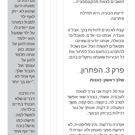
גם החליט
חושבים לצאת מהקונספציה…
מאותו היום
שהוא לא ייתן
ידיעת הבעיה, היא תחילת
לאף ילד
פתרונה.
לסבול כמוהו!
אם ייוודע לו
קצת לא נעים להודות בכך, אבל זו
על ילד שסובל
עובדה. אנחנו בני אדם, מוגבלים!
הוא יילמד
וככאלה, אנחנו יודעים שאיננו
אותו להגן על
מסוגלים לעשות הכל. אם נשכיל
עצמו. כאן
להתנהג בהתאם נוכל לפתור את
אתה תלמד
כל הבעיות שאנחנו נתקלים בהם.
להגן על
עצמך ועל
פרק 3. הפתרון.
הכבוד שלך.
אף אחד לא
שלב ראשון: כוננות.
ייגע בך יותר”.
עוד 30 דקות אני צריך לצאת
היו הרבה
לעבודה. אשתי, בצורה שאי אפשר
דברים שלא
לסרב לה, ביקשה: כוס קפה. משך
הבנתי בחיים
המטלה: 3 דקות. אוותר על טור
בילדותי.
רכילות בעיתון הבוקר.
למשל למה
מישהו כמו
אנרגיה נדרשת: מינימליסטית, לא
מישל בוכה
דורשת ממני מאמץ ולא יוצרת לי
הרי אף אחד