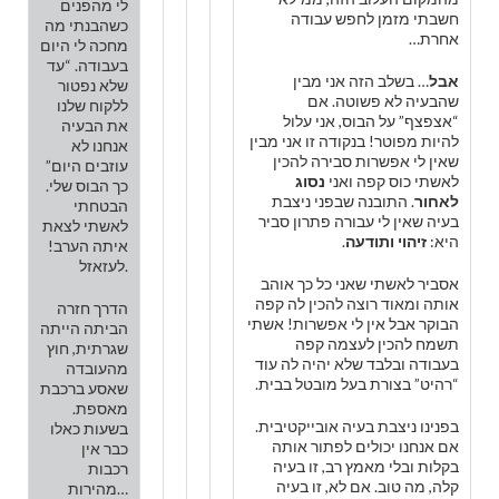
לי מהפנים
חשבתי מזמן לחפש עבודה
כשהבנתי מה
אחרת…
מחכה לי היום
בעבודה. “עד
אבל
… בשלב הזה אני מבין
שלא נפטור
שהבעיה לא פשוטה. אם
ללקוח שלנו
“אצפצף” על הבוס, אני עלול
את הבעיה
להיות מפוטר! בנקודה זו אני מבין
אנחנו לא
שאין לי אפשרות סבירה להכין
עוזבים היום”
לאשתי כוס קפה ואני
נסוג
כך הבוס שלי.
לאחור
. התובנה שבפני ניצבת
הבטחתי
בעיה שאין לי עבורה פתרון סביר
לאשתי לצאת
היא:
זיהוי ותודעה
.
איתה הערב!
לעזאזל.
אסביר לאשתי שאני כל כך אוהב
אותה ומאוד רוצה להכין לה קפה
הדרך חזרה
הבוקר אבל אין לי אפשרות! אשתי
הביתה הייתה
תשמח להכין לעצמה קפה
שגרתית, חוץ
בעבודה ובלבד שלא יהיה לה עוד
מהעובדה
“רהיט” בצורת בעל מובטל בבית.
שאסע ברכבת
מאספת.
בפנינו ניצבת בעיה אובייקטיבית.
בשעות כאלו
אם אנחנו יכולים לפתור אותה
כבר אין
בקלות ובלי מאמץ רב, זו בעיה
רכבות
קלה, מה טוב. אם לא, זו בעיה
מהירות…