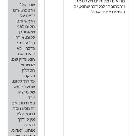
מה איננו מסוגלים ויש לנו את
“שכב על
!”הכתובת” לכל דבר שהוא, גם
הרצפה, שים
השמים אינם הגבול
ידיים על
הראש ואם
תקום לפני
שאומר לך
לקום, אירה
בך” עשיתי
כדבריו. לא
ידעתי אם
הוא עדיין שם,
או שהוא
הסתלק
בשקט.
פחדתי לקום.
שמעתי רעש
של מישהו
יורד
במדרגות. אם
זה נוסע נוסף,
רחמיי עליו,
אין לי דרך
להזהיר
אותו… “אדוני,
קום בבקשה”