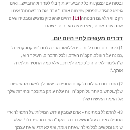
ובטוח עם עצמך,ותוכל להביע דעותיך בלי לפחד ולהתבייש… ואינו
גוזמא להגיד שהפסוק שמצווה אותנו ” עבדו את ה’ בשמחה” איננו
רק ציווי אלא גם הבטחה
[11]
, דהיינו שהפסוק מדגיש ומבטיח שאם
אתה עובד את ה’ , אזי תיהיה האדם הכי שמח.
דברים מעשים לחיי היום יום..
.
1) לימוד חסידות כל יום – יכול לעזור הרבה לתת “פרקספקטיבה”
,נכונה על העולם,הקב”ה האדם, ולכל הדברים, העיקר הוא ,
ש”הלימוד לא יהיה כ”כ כמה למדת… אלא כמה החסידות למדה
אותך..”.
2) התבוננות בגדלות ה’ קודם התפילה- יעזור לך לצאת מהאישיות
שלך..ולחשוב יותר על הקב”ה, וזה יגלה עומק בתוככך ובהירות שלך
אל האמת האישית שלך
3)- להתפלל במתינות – אדם שמבין פירוש המילות של התפילה אזי
התפילה איננה עול ומשא כבדה.. הקב”ה אינו מכשיר ח”ו! , אלא
שומע ומקשיב לכל מילה שאתה אומר, ואזי לא תרגיש את עצמך