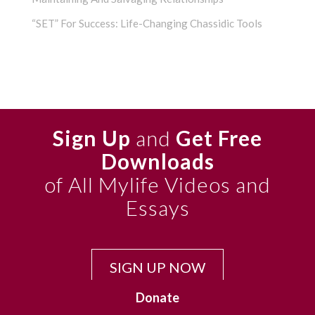
“SET” For Success: Life-Changing Chassidic Tools
Sign Up
and
Get Free
Downloads
of All Mylife Videos and
Essays
SIGN UP NOW
Donate