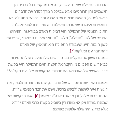
הברכות בתפילת שמונה עשרה, בה אנו מבקשים כל צרכינו הן
הגשמיים והן הרוחניים, אלא שבגלל הצורך לסדר את הדברים
כראוי לפני ה’, הדגישו חכמים על ההכנה והכוונה של התפילה. בא
החסידות ולימדה שמטרת התפילה היא עמידה זו לפני הקב”ה !
התוכן הפנימי של התפילה הוא דביקות האדם בבורא,זהו הפירוש
הפנימי של לשון “תפילה”, מלשון “נפתולי אלקים נפתלתי”, שפירושו
לשון חיבור, היינו שעבודת התפילה היא המאמץ של האדם
להתחבר עם האלקות
[7]
.
במבט ראשון אנו נתקלים בב’ פירושים של ההלכה ושל החסידות
כב’ פרושים הפכיים מן הקצה אל הקצה, האם התפילה היא בקשת
צרכיו האישי של האדם או התחברות והתקשרות אליו עם הקב”ה?!
ואמנם נאמר שזהו הפירוש של הדברים, ישנו את הצד ההלכתי , מה
לעשות ואיך לעשות,”לבקש צרכיו”, וישנו את הצד הפנימי של זה,
ההתחברות אל ה’, וכן מבאר האדה”ז במאמר
[8]
, שגם הבקשות של
שמונה עשרה אכן לא נועדו רק בשביל בקשת צרכי האדם גרידא,
אלא כדי שיהיה גילוי אלוקות בעולם!