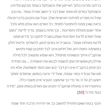
ברחוב ומרוכז בתוך האייפון שלו וכשנתקל בעמוד מבקש סליחה,
וכשנתקל באדם לא אומר שום דבר כי חשב שהיה עמוד…אז נכון
שכל זה מפריע לפיתוח האישיות שלך, אבל עם נתבונן בדברים אלו
נראה שאין ממה להתפעל ולפחד, כל האדם הוא עולם מלא ולכל
אחד ישנם מעלות וחסרונות .. וכך אתה בעצמך, צריך לדעת “כשם
שעל האדם לדעת חסרונות עצמו,בשביל לתקנו כך נדרש ממנו
לדעת מעלות עצמו”.. ובשביל זה באים לכאן, להשלים וליטול חלק
במשימה הזאת היא, ואל תדאג אינך לבד תתבונן קצת ותחוש
שהקב”ה איתך וכשאתה מתפלל, הוא שומע ומקשיב לכל מילה
ומילה,תן אפשרות וזמן לנשמה לבטא את רגשותיה … גם המידת
הביטחון בהקב”ה אינו רק דבר יבש ועם חוסר משמעות, אלא זהו
סוג של עבודה בפני עצמה, שעל ידי יגיעה בנפשו, שהאדם יסמוך
וישען רק על ה’,עד כדי כך שהמצב הטבעי אינו משנה כלל..
והתעוררות זו ,פועלת שהקב”ה יתנהג עם האדם באותו אופן, “מידה
כנגד מידה”,
[10]
.
והנני בטוח שאם תתחיל לחשוב כך, אזי תיהיה הרבה יותר שמח