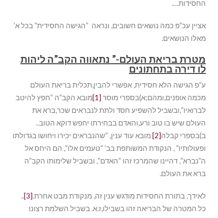
החסידות….
אציין עכ”פ כמה נושאים חשובים, ונראה “הגישה החסידית” בכל א’
מאלו הנושאים.
מטרת בריאת העולם-” נתאווה הקב”ה ליהות
לו דירה בתחתונים
ע”פ הגישה הלא חסידית, אפשרי להבין,תכלית בריאת העולם
מכמה אופנים,ומהם;א)בספרי מוסר
[1]
מובא הקב”ה “חפץ להיטב
לברואיו”,ובשביל להשפיע חסד ולתת לנבראים שכר,ברא את
העולם שיש בו טוב ורע,והאדם בבחירתו יחפש דוקא הטוב..
ב)בספרי קבלה
[2]
מובא עוד ענין, “שהנבראים יכירו ויחושו בגדולתו
ופעולותיו” , הנקודת המשותפת בב’ “טעמים אלו”, הם היחס אל
ה”נברא”, דהיינו שהמרכז זהו “האדם”, ובשביל שלימותו הקב”ה
ברא את העולם.
לאידך, בתורת החסידות מודגש ענין זה, מנקודת מבט אחרת.
[3]
..
כל המטרה של הבריאה זהו בשבילו,ז.א. בשביל השלמת רצונו