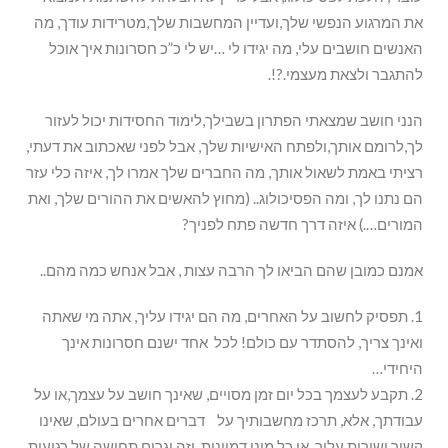
את המרגוע הנפשי שלך,ועדיין המחשבות שלך,מטרידות עודך, מה
האנשים חושבים עלי, מה יגידו לי …יש לי כ”כ חסרונות איך אוכל
להתגבר ולצאת מעצמי.?!.
הנני חושב שמצאתי הפתרון בשבילך,לימוד החסידות יכול לעזור
לך,לרומם אותך,ולפתח האישיות שלך, אבל לפני שאכתוב את דעתי,
רציתי באמת לשאול אותך, מה החברים שלך אמרו לך, איזה כלי עזר
הם נתנו לך, ומה הפסיכולוג.. (מחוץ להאשים את ההורים שלך, ואת
המורים….) איזה דרך חדשה פתח לפניך?
אמנם כמובן שהם הביאו לך הרבה עצות , אבל אנחש כמה מהם..
1. תפסיק לחשוב על האחרים, מה הם יגידו עליך, אתה מי שאתה
ואינך צריך, להסתדר עם כולם! לכל אחד ישנם חסרונות אינך
היחידי…
2. תקבע לעצמך בכל יום זמן מסויים, שאינך חושב על עצמך,או על
עבודתך, אלא, תרכז מחשבותיך על דברים אחרים בעולם, שאינו
קשור ישירות עליך, או כל מיני דמיונות, וזה יגרום תחושה של רגיעות