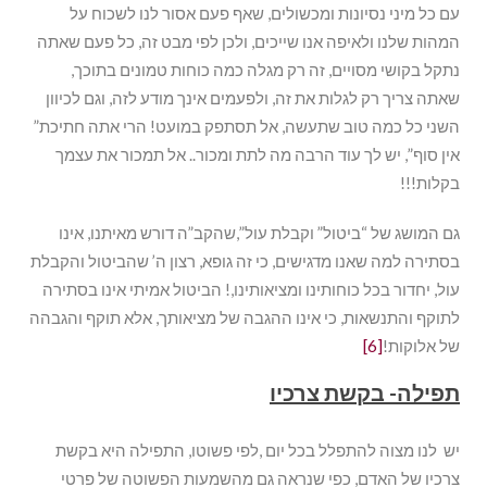
עם כל מיני נסיונות ומכשולים, שאף פעם אסור לנו לשכוח על
המהות שלנו ולאיפה אנו שייכים, ולכן לפי מבט זה, כל פעם שאתה
נתקל בקושי מסויים, זה רק מגלה כמה כוחות טמונים בתוכך,
שאתה צריך רק לגלות את זה, ולפעמים אינך מודע לזה, וגם לכיוון
השני כל כמה טוב שתעשה, אל תסתפק במועט! הרי אתה חתיכת”
אין סוף”, יש לך עוד הרבה מה לתת ומכור.. אל תמכור את עצמך
בקלות!!!
גם המושג של “ביטול” וקבלת עול”,שהקב”ה דורש מאיתנו, אינו
בסתירה למה שאנו מדגישים, כי זה גופא, רצון ה’ שהביטול והקבלת
עול, יחדור בכל כוחותינו ומציאותינו,! הביטול אמיתי אינו בסתירה
לתוקף והתנשאות, כי אינו ההגבה של מציאותך, אלא תוקף והגבהה
של אלוקות!
[6]
תפילה- בקשת צרכיו
יש לנו מצוה להתפלל בכל יום ,לפי פשוטו, התפילה היא בקשת
צרכיו של האדם, כפי שנראה גם מהשמעות הפשוטה של פרטי