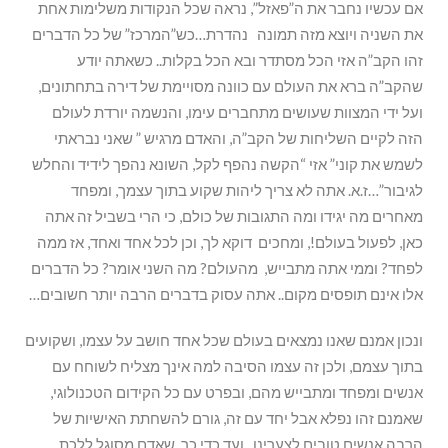
אם עכשיו נחבר את ה”פאזל”, נראה שכל הנקודות משלימות אחת
את השניה ויוצא מזה תמונה נהדרת…כש”המרכז” של כל הדברים
זהו הקב”ה אזי הכל מסתדר ובא הכל בקלות.. כשאתה יודע
שהקב”ה ברא את העולם עם כוונה מסויימת של דירה בתחתונים,
ועל ידי המצוות שעושים מתחברים עימו, והנשמה יורדת לעולם
הזה לקיים השליחות של הקב”ה, והאדם מרגיש ” שאני נבראתי
לשמש את קוני” אזי “הקשה נהפף לקל, השונא נהפך לידיד והחלש
לגיבור”…ז.א. אתה לא צריך ליהות שקוע בתוך עצמך, ומפחד
מאחרים מה יגידו ומה התגובות של כולם, כי הרי בשביל זה אתה
כאן, לפעול בעולם!, ומחכים דוקא לך, וכן לכל אחד ואחד, אז ממה
לפחד? וממי אתה מתבייש, מהעולם? מה השני אומר? כל הדברים
אלו אינם תופסים מקום.. אתה עסוק בדברים הרבה יותר חשובים…
ונכון אמנם שאנו נמצאים בעולם שכל אחד חושב על עצמו, ושקועים
בתוך עצמם, ולכן זה עצמו הסיבה למה אינך מצליח לשוחח עם
אנשים ומפחד ומתבייש מהם, ובפרט עם כל הקידום הטכנולוגי,
שאמנם זהו נפלא אבל יחד עם זה, גורם להשחתת האישיות של
הרבה אנשים טובים לצערינו.. ועד כדי כך, שאדם מסוגל ללכת