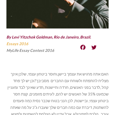
By Levi Yitzchok Goldman, Rio de Janeiro, Brazil.
Essays 2016
MyLife Essay Contest 2016
האם אתה מרגיש את עצמך ביישן,וחוסר ביטחון עצמי, שלכן אינך
מצליח להתפתח ולשוחח עם החברים מסביבך?וכן יש לך פחד
קהל ,לדבר בפני האנשים, חרדה וחיישנות ,תדע שאינך לבד ומעניין
שכמעט 35% של האנשים יש להם, לעיתים מזומנים, קצת חסר
ביטחון עצמי, וביישנות, לכן הנני בטוח שכבר נסית כמה פעמים
להשתנות, דיברת עם כמה חברים שלך שעברו ג”כ על מה שאתה
עובר , הלכת לפסיכולוג, אבל עדיין לא הצלחת להשתנות ולמצוא