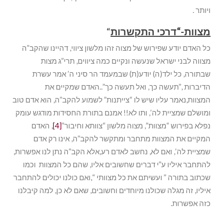
ויותר .
מצוות-“דרכי התקשרות
“
כל האדם יודע שפירוש של מצוה זהו מלשון ציווי, דהיינו שהקב”ה
מצווה לבני ישראל שנעשה ונקיים כמה ציווים, תרי”ג מצות
שבתורה, כל ילד(ה) יודע(ת) שבמעמד הר סיני ה’ אמר עשרת
הדיברות ,”תעשה כך, ואל תעשה כך”..האדם שמקיים את
המצוות,נאמר עליו שיש לו “צייתנות” לשמוע להקב”ה, הוא אדם טוב
ומושלם שמציית לה’, ותו לא!! אמנם בתורת החסידות מודגש עומק
נפלא בפירוש “מצוות”, מצוה מלשון “צוותא וחיבור”
[4]
, האדם
המקיים את המצוות מתחבר ומתקשר להקב”ה, אינו רק אדם
שמציית לה’, ואם לא, נחשב לאדם רע,אלא הקב”ה נתן לנו אפשרות,
להתחבר איליו ע”י דברים שחשובים אליו, שהם כל המצוות וכמו
שכתוב בתורה ” ועשיתם את כל מצוותי “,ואם כולנו יכולים להתחבר
איליו, זה מגלה שכולנו מיוחדים וחשובים, שאם לא כן, למה קיבלנו
כזה אפשרות.