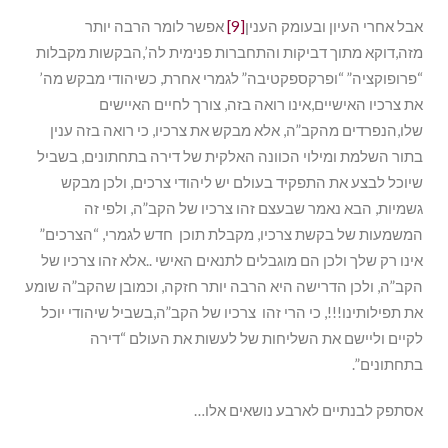
אבל אחרי העיון ובעומק הענין
[9]
אפשר לומר הרבה יותר
מזה,דוקא מתוך דביקות והתחברות פנימית לה’,הבקשות מקבלות
“פרופוקציה” “ופרקספקטיבה” לגמרי אחרת, כשיהודי מבקש מה’
את צרכיו האישיים,אינו רואה בזה, צורך לחיים האיישים
שלו,הנפרדים מהקב”ה, אלא מבקש את צרכיו, כי רואה בזה ענין
בתור השלמת ומילוי הכוונה האלקית של דירה בתחתונים, בשביל
שיוכל לבצע את התפקיד בעולם יש ליהודי צרכים, ולכן מבקש
גשמיות, הבא נאמר שבעצם זהו צרכיו של הקב”ה, ולפי זה
המשמעות של בקשת צרכיו, מקבלת תוכן חדש לגמרי, “הצרכים”
אינו רק שלך ולכן הם מוגבלים לתנאים האישי ..אלא זהו צרכיו של
הקב”ה, ולכן הדרישה היא הרבה יותר חזקה, וכמובן שהקב”ה שומע
את תפילותינו!!!, כי הרי זהו צרכיו של הקב”ה,בשביל שיהודי יוכל
לקיים וליישם את השליחות של לעשות את העולם “דירה
בתחתונים”.
אסתפק לבנתיים לארבע נושאים אלו…