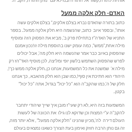
אותיות לתורה,קשור אל התורה ובמילא עם “נותן התורה, הקב”ה.
האדם- חלק אלקה ממעל
כתוב בתורה שהאדם נברא בצלם אלקים,” בצלם אלקים עשה
אותו”, ובספר איוב כתוב, שהנשמה היא חלק אלקה ממעל.. בספר
התניא של האדה”ז בתחילת פרק ב’, מביא את הפסוק הזה ומוסיף
מילה אחת,”ממש”, כמה עומק ישנו בהוספת מילה זו!נכון אמנם
שהפסוק באיוב כבר אמר שהנשמה היא חלק מה’, אבל יכולים
לפרש שהפסוק השתמש בלשון יופי ומליצה, לכן מוסיף האד”הז רק
מילה א’ שמשנה את כל המשמעות, אנחנו כן..חלק אלקה ממש כך!,
היהודי הוא חתיכת אין סוף!,כמו שבן הוא חלק מהאבא , כך אנחנו
חלק של ה’,כמו שהקב”ה הוא “כל יכול” בגדול, אתה “כל יכול”
בקטן..
המשמעות בזה היא ,לא רק שעי”ז מובן איך שייך שיהודי יתחבר
להקב”ה ע”י המצות וכן שדוקא לנו גילו את הכוונה של לעשות
העולם דירה לה’,מכיון שהנינו “חלק אלקה ממעל” , אלא יותר מזה,
זה גם נותן הרבה חוזק ואימון בעת הצורך כשאנו נמצאים בעולם