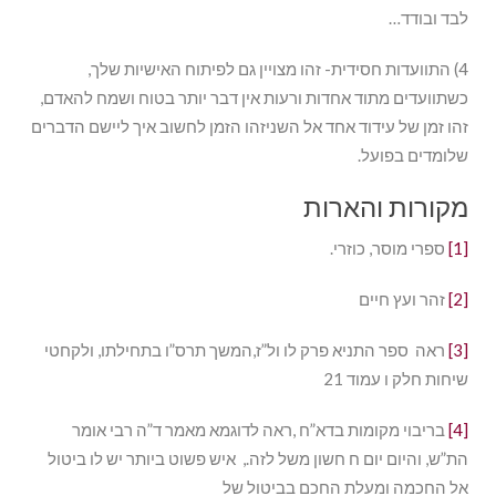
לבד ובודד…
4) התוועדות חסידית- זהו מצויין גם לפיתוח האישיות שלך,
כשתוועדים מתוד אחדות ורעות אין דבר יותר בטוח ושמח להאדם,
זהו זמן של עידוד אחד אל השניזהו הזמן לחשוב איך ליישם הדברים
שלומדים בפועל.
מקורות והארות
[1]
ספרי מוסר, כוזרי.
[2]
זהר ועץ חיים
[3]
ראה ספר התניא פרק לו ול”ז,המשך תרס”ו בתחילתו, ולקחטי
שיחות חלק ו עמוד 21
[4]
בריבוי מקומות בדא”ח ,ראה לדוגמא מאמר ד”ה רבי אומר
הת”ש, והיום יום ח חשון משל לזה., איש פשוט ביותר יש לו ביטול
אל החכמה ומעלת החכם בביטול של