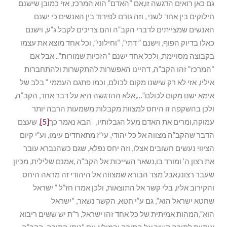
גם כאן רואים הדגשה זו,אם “האדם” הוא המרכז, אזי כמובן שישנם
חילוקים בין אחד לשני , וזה גורם לפירוד בין האנשים כי ישנם
האנשים שמצייתים לדברי הקב”ה והם צריכים לקבל ג”ע, וישנם
כאלו בדיוק הפוף, וישנם ” דתי”, “וחילוני”, וכל אחד מוצא את עצמו
בקבוצה מסויימת, ולכל אחד ישנם “הזכיות שמורות”.. אבל אם
“המרכז” זהו הקב”ה, דהיינו האפשרות להתקשרות ולהתחברות
איליו, אזי לא רק שישנו מקום לכולם, וכמו פתגם העממי ” בלב של
אימא ישנו מקום לכולם”…,אלא ההדגשה היא על דבר אחד, הקב”ה,
ולכן בהשקפה זו היחס למצוות מקבלות משמעות הרבה יותר
עמוקה,ומרים את האדם מעל הגבלותיו, הבא נאמר כך
[5]
, שעצם
הדבר שהקב”ה מצווה אל כל יהודי, עי”ז מתאחדים עימו, וע”י קיום
הציווי נעשים חשובים אצלו, וזה יחס נפלא, שגם כשהנברא עובר
את רצון ה’ ומורד בו,נשאר השייכות אל הקב”ה ,אמנם שלילית, מכיון
שעבר רצונו,אבל מצד הבורא שמצווה אל היהודי זה מראה היחס
והקירוב אליו, בלי קשר אל התוצאות, ולכן אמרו חז”ל ” ישראל
שחטא ישראל הוא”, גם ע”י חטא, הקשר נשאר, “ישראל
הוא”,המהות אמיתית של כל אחד זהו ישראל, ר”ת יש ששים ריבוא