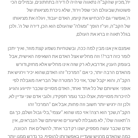
ית’,מכיון שהקב”ה נתאווה שיהיה לו דירה בתחתונים, ובמילים הכי
פשוטות,שבעולם הכי שפל וירוד, שלא ניכרת מציאותו של
ה’,ואפשרי גם להכחיש את קיומו, האדם יעבוד, ויגלה את מציאותו
של הקב”ה, ועי”ז הופך “ומגלה” שהעולם הוא הכן, דירה של ה’. ולכן
בגלל תאוה זו ברא את העולם,
ואמנם אין אנו מבין למה ככה, ובשטחיות נשמע קצת מוזר, ואיך יתכן
לומר כזה דבר?! וזה מחליש אצל האדם את השאיפה האישית, אבל
בעומק הענין, אדרבא,לא רק שזה אינו מחליש אלא מחזק,ודורש
מהאדם הרבה יותר, כי אם “המרכז” זהו האדם,שהוא יכיר וירגיש את
הקב”ה, והוא יקבל שכר ,אזי כל המטרה של הבריאה מוגבלת לפי
אופני אשיותם של כל אחד ואחד, האדם מסויים שכבר יתייגע והגיע
להיכרות מסויימת, אצלו כבר נגמר תפקידו, ולגבי אדם שני עדיין לא,
ולכן זה ירגיש יותר חשוב וזה פחות, אבל אם “המרכז” זהו
הקב”ה,שכך הוא רצה! אזי כמו שהוא “עצמי”,בלי גבול ושלם, כך גם
ה”תאווה שלו”, לא מוגבלת לשיעורים ואישיותם של הנבראים,, אין
אדם שכבר עשה מספיק,ישנו רק דבר אחד, להשלים את הכוונה,
כמה שהאדם מרגיש שעדיין באפשרותו להוסיף, כך נדרש ממנו יותר