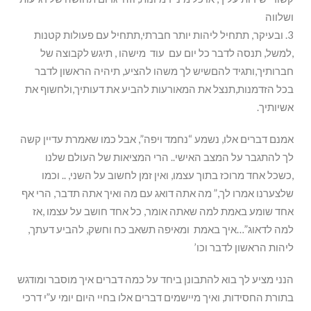
ושלווה
3. ובעיקר, תתחיל ליהות יותר חברתי,תתחיל עם פעולות קטנות
,למשל, תנסה לדבר כל יום עם עוד מישהו , תיגש לקבוצה של
חברותיך,ותגיד להםשיש לך משהו להציע, תיהיה הראשון לדבר
בכל הזדמנות,תנצל את המאורעות להביע את דעותיך,ולחשוף את
אשיותיך.
אמנם דברים אלו, נשמע “נחמד ויפה”, אבל כמו שאמרת עדיין קשה
לך להתגבר על המצב האישי.. הרי המציאות של העולם שלנו
,כשכל אחד מרוכז בתוך עצמו, ואין זמן לחשוב על השני, .. וכמו
שלצערנו אמרו לך,” מה אתה דואג עם מה ואיך אתה תדבר, הרי אף
אחד שומע באמת למה שאתה אומר, כל אחד חושב על עצמו ,אז
למה לדאוג”…איך באמת ומאיפה תשאב כח וחשק, להביע דעתך,
ליהות הראשון לדבר וכו’
הנני מציע לך בוא להתבונן ביחד על כמה דברים איך מוסבר ומודגש
בתורת החסידות, ואיך מיישמים דברים אלו בחיי היום יומי ע”י דרכי