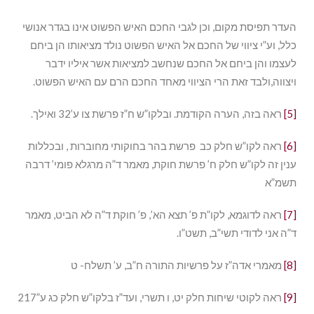
העדר תפיסת מקום, וכן לגבי החכם האיש הפשוט אינו בגדר אנושי
כלל, וע”י ציווי של החכם אל האיש הפשוט נולד מציאותו הן ביחם
לעצמו והן ביחם אל החכם שנחשב למציאות אשר איליו ידבר
ויצווה,ולבד זאת הרי הציווי מאחד החכם הרם עם האיש הפשוט.
[5]
ראה בזה, הערה הקודמת. ובלקו”ש ח”ז פרשת צו ע’32 ואילך.
[6]
ראה לקו”ש חלק כב פרשת בהר בחוקותי מחוברות , ובכללות
ענין זה לקו”ש חלק ח’ פרשת חוקת, מאמר ד”ה מרגלא פומי’ דרבה
תשמ”א
[7]
ראה לדוגמא, לקו”ת פ’ תצא הא’, פ’ חוקת ד”ה לא הביט, מאמר
ד”ה אני לדודי תשי”ב, תשט”ו.
[8]
מאמרי אדה”ז על פרשיות התורה ח”ב, ע’ תשלח- ט
[9]
ראה לקוטי שיחות חלק יט, ו תשרי, ועד”ז בלקו”ש חלק כג ע”217