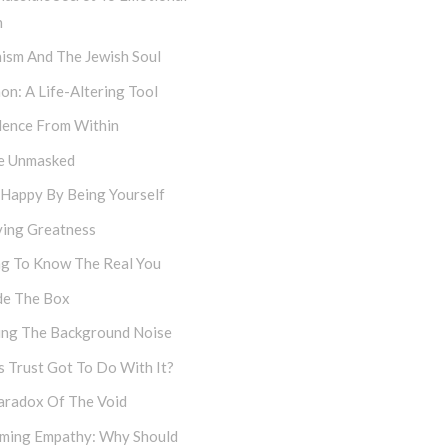
h
ism And The Jewish Soul
on: A Life-Altering Tool
dence From Within
e Unmasked
 Happy By Being Yourself
ving Greatness
ng To Know The Real You
de The Box
cing The Background Noise
 Trust Got To Do With It?
aradox Of The Void
iming Empathy: Why Should