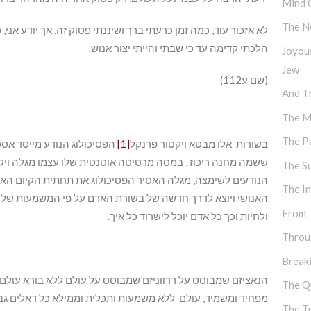
Mind 
The N
לא אזכור עוד, כמה זמן כרעתי ברך ושיננתי פסוק זה. אך יודע אני
הלכתי קדימה עד כי שבתי והייתי יצור אנוש.
Joyou
Jew
(שם ע112)
And Th
The M
The P
בשורות אלו מבטא ויקטור פרנקל
[1]
הפסיכולוג הנודע מייסד אס
ששמה מחנה ריכוז , במסה מרטיטה אוטנטית שלו עצמו מגלה ויק
The S
הנודעים לשימצה, מגלה האסיר הפסיכולוג את תחתית הקיום האנ
The I
האנושי ויוצא לדרך חדשה של בשורת האדם על פי המשמעות של קי
From 
ולחיות וכך כל אדם יוכל לישרוד כל איך.
Throu
Break
הנאציזם שמבוסס על דרווניזם שמבוסס על עולם ללא בורא עולם ש
The Q
מפחיד ומשמיד, עולם ללא משמעות ותכלית וממילא כל דאלים גב
The T