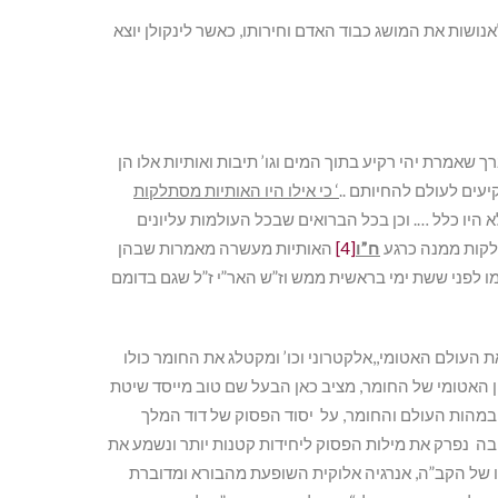
ושות את המושג כבוד האדם וחירותו, כאשר לינקולן יוצא
 שאמרת יהי רקיע בתוך המים וגו’ תיבות ואותיות אלו הן
עים לעולם להחיותם ..
‘ כי אילו היו האותיות מסתלקות
א היו כלל …. וכן בכל הברואים שבכל העולמות עליונים
תלקות ממנה כרגע
ח”ו
[4]
האותיות מעשרה מאמרות שבהן
 לפני ששת ימי בראשית ממש וז”ש האר”י ז”ל שגם בדומם
העולם האטומי,,אלקטרוני וכו’ ומקטלג את החומר כולו
ין האטומי של החומר, מציב כאן הבעל שם טוב מייסד שיטת
מהות העולם והחומר, על יסוד הפסוק של דוד המלך
ה נפרק את מילות הפסוק ליחידות קטנות יותר ונשמע את
רו של הקב”ה, אנרגיה אלוקית השופעת מהבורא ומדוברת