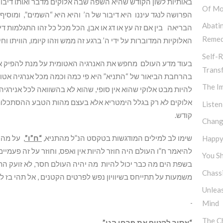
באותיות לשון הקודש שהיא השפה שבה אלוקים מדבר ואותו דיבור 
Of Mo
הפרושה לנגד עיננו היא דיבור של ה’ והיא היא “השמים”, ומוסי
Abati
הבריאה בין אם זה עץ או דג או אבן, הכל מכל כל זהו התגלמות ד
Remed
האלוקיות המדוברות על ידי ה’ ברגע זה ממש וזהו קיומו, הוויתו וחי
Self-R
בעוד מדע העולם מחפש את האנרגיה האטומית על מנת להפיק א
Trans
בהרחבת הביאור של “התניא” היא פי כמה וכמה מכל אנרגיה אטו
The I
להיות מבט אלוקי שהוא אין סופי, שהוא לא בהשוואה לכל אנירגי
אלוקים לא רק בגלל הימטריא אלא בעצם מהות הטבע ההסתכלות 
Listen
קודש.
Chang
שימו לב למילים המודגשות בטקסט הנ”ל מהתניא,
“ח”ו”
, על מה 
Happy,
להיאמר ח”ו העולם היה חוזר להיות אין ואפס, וחוזר על זה פעמיים,
You Sh
בשפת הים מה כבר יכול להיות מה יהיה העולם חסר, לא זועק התנ
Chassi
משמעות על תתייחס בשיוויון נפש לפרטים הקטנים , אל תהי בז לכ
Unlea
Mind
The Ch
“אסור לקטוף את פרחי הגן”