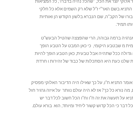
אלוקי יוצר את הכל, “שהכל נהיה בדברו”, כל המציאות
ף התניא בשם האר”י ז”ל שלא רק השמים אלא כל חלקי
יבורו של הקב”ה, שם הנברא בלשון הקודש הן ואותיות
ותו תמיד.
נרגיה ברמה גבוהה, הרי שהפצצה שהטיל הבעש”ט
מית מ שבטבע היקומי, כי כאן המבט על הטבע הופך
ה גדולה ככל שתהיה אבל טבעית, כאן הטבע הופך להיות
שלנו כעת היא הסתכלות של כבוד של זהירות ו חרדת
אומר התניא ח”ו, על כך שאילו היה הדיבור האלוקי מפסיק
 מה נורא כל כך? אז לא היה עולם נוותר על איזה גרגיר חול
יא על תעשה את זה ח”ו וח”ו הכל חשוב לכל דבר יש
ל דבר כי הכל קדוש קשור ליחיד ומיוחד, הוא בורא עולם.