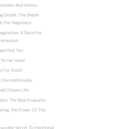
untains And Valleys
ng Doubt: The Simple
y For Happiness
egulation: A Basis For
formation
mperfect You
 To Her Voice
e For Good
 Unconditionally.
all Choose Life
dus: The Real Evaluator
shing The Power Of The
assidic Secret To Emotional