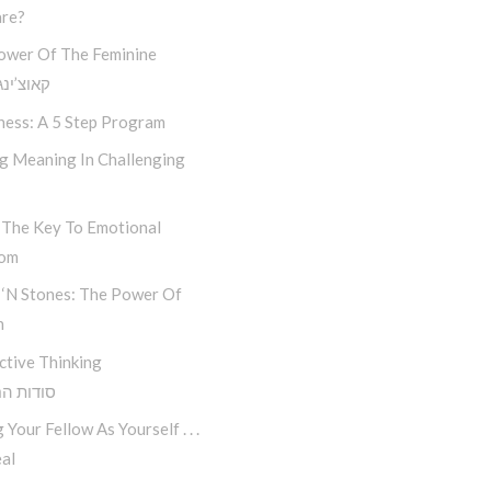
re?
ower Of The Feminine
קאוצ’ינג
ness: A 5 Step Program
ng Meaning In Challenging
 The Key To Emotional
dom
 ‘n Stones: The Power Of
n
ctive Thinking
סודות ה
 Your Fellow As Yourself . . .
al