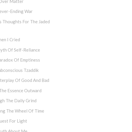
Over Matter
ever-Ending War
s Thoughts For The Jaded
en I Cried
yth Of Self-Reliance
aradox Of Emptiness
ubconscious Tzaddik
nterplay Of Good And Bad
The Essence Outward
gh The Daily Grind
ing The Wheel Of Time
uest For Light
ruth About Me