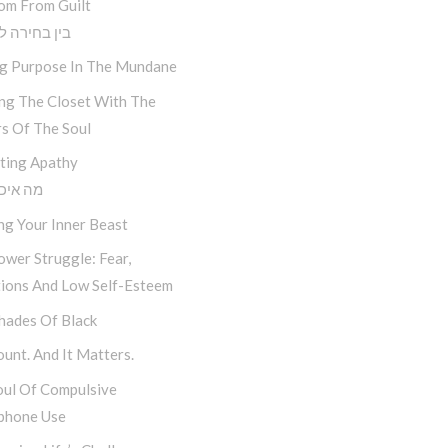
om From Guilt
בין בחירה ל
ng Purpose In The Mundane
ing The Closet With The
s Of The Soul
ting Apathy
?מה איכ
ng Your Inner Beast
wer Struggle: Fear,
tions And Low Self-Esteem
hades Of Black
unt. And It Matters.
oul Of Compulsive
phone Use