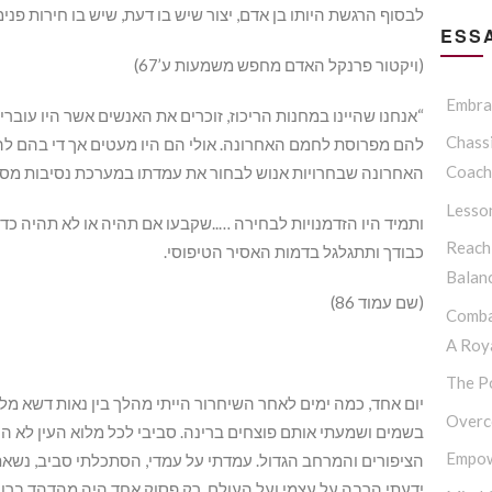
לבסוף הרגשת היותו בן אדם, יצור שיש בו דעת, שיש בו חירות פנימ
ESSA
(ויקטור פרנקל האדם מחפש משמעות ע’67)
Embrac
“אנחנו שהיינו במחנות הריכוז, זוכרים את האנשים אשר היו עוברי
Chassi
להם מפרוסת לחמם האחרונה. אולי הם היו מעטים אך די בהם להו
Coach
האחרונה שבחרויות אנוש לבחור את עמדתו במערכת נסיבות מסוי
Lesso
ותמיד היו הזדמנויות לבחירה …..שקבעו אם תהיה או לא תהיה כד
Reach
כבודך ותתגלגל בדמות האסיר הטיפוסי.
Balan
(שם עמוד 86)
Comba
A Roya
The P
יום אחד, כמה ימים לאחר השיחרור הייתי מהלך בין נאות דשא מל
Overc
בשמים ושמעתי אותם פוצחים ברינה. סביבי לכל מלוא העין לא ה
Empow
הציפורים והמרחב הגדול. עמדתי על עמדי, הסתכלתי סביב, נשאתי
ידעתי הרבה על עצמי ועל העולם, רק פסוק אחד היה מהדהד ברוחי