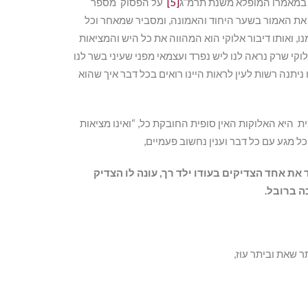
 במאמרו המופלא משנת תרמ”ג
[5]
על הפסוק מספר
את האמור בשער היחוד והאמונה, ומסביר שמאחר וכל
ואותו דיבור אלוקי הוא המהווה את כל היש והמציאות
לוקי שרק נראה לנו ליש נפרד ועצמאי מפני שעיני בשר לנו
 ניתנה רשות לעין לראות היינו רואים בכל דבר איך שהוא
 היא האלוקות האין סופית החובקת כל, “ואינו מציאות
ל מגע עם כל דבר וענין נחשוב פעמיים,
את אחד הצדיקים בעודו ילד רך, עונה לו הצדיק
ה ברובל.
 שאת וביתר עוז,