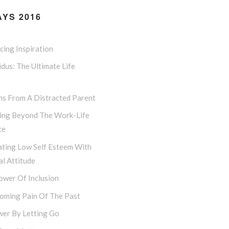
YS 2016
ing Inspiration
dus: The Ultimate Life
ns From A Distracted Parent
ing Beyond The Work-Life
ce
ting Low Self Esteem With
l Attitude
ower Of Inclusion
oming Pain Of The Past
er By Letting Go