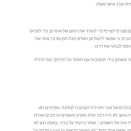
ית וערך אישי משלו.
ם מצריף לצריף כדי לעודד את רוחם של אחרים, כדי לפרוס
כיח, כי אפשר ליטול מן האדם הכל חוץ מדבר אחד את
מת לבחור את דרכו .
ור משחק בידי הנסיבות אם תוותר על חירותך ועל הדרת
בלבים אל עבר העיירה הקרובה למחנה. עפרונים חגו
יה איש. לא היה דבר זולת הארץ והשמים הרחבים ושירת
 עיני אל השמים – ואחר כרעתי על ברכי. באותו רגע לא
, פסוק אחד ויחיד “מן המיצר קראתי יה ענני במרחביה”