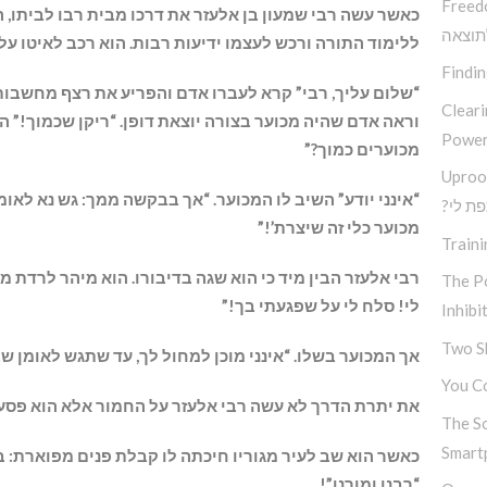
Freed
כאשר עשה רבי שמעון בן אלעזר את דרכו מבית רבו לביתו, ה
תוצאה
ללימוד התורה ורכש לעצמו ידיעות רבות. הוא רכב לאיטו על
Findi
“שלום עליך, רבי” קרא לעברו אדם והפריע את רצף מחשבותיו
Clear
וראה אדם שהיה מכוער בצורה יוצאת דופן. “ריקן שכמוך!” ה
Power
מכוערים כמוך?”
Uproo
“אינני יודע” השיב לו המכוער. “אך בבקשה ממך: גש נא לאומן
פת לי
מכוער כלי זה שיצרת’!”
Traini
רבי אלעזר הבין מיד כי הוא שגה בדיבורו. הוא מיהר לרדת 
The Po
לי! סלח לי על שפגעתי בך!”
Inhibi
Two S
אך המכוער בשלו. “אינני מוכן למחול לך, עד שתגש לאומן שב
You Co
את יתרת הדרך לא עשה רבי אלעזר על החמור אלא הוא פסע
The S
Smart
כאשר הוא שב לעיר מגוריו חיכתה לו קבלת פנים מפוארת: ב
“רבנו ומורנו”!