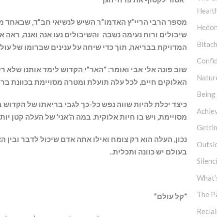
Healt
מספר הרבי הריי”ץ האדמו”ר השיש לנשיאי חב”ד, שבאחד מה
Hedon
שיבולים ורוח נעימה נשבה והשיבולים נעו אנה ואנה, ראה א
Bitach
המדויקת בבריאה, תוך כדי שיחה על ענינים שברומו של עול
Confi
שוב פונה אלי אבי ואומר: “האר”י הקדוש לימד אותנו שלא ר
Natur
האלוקים חיים, לכל עלה תועלת ומטרה מסויימת בכוונת ברי
Being
כיצד יכלת להיות שווה נפש כל-כך לגבי בריאתו של הקדוש 
Achie
מסויימת, ויש בו חיות אלוקית. במה ה’אני’ של העלה קטן יות
Getti
נכון, העלה הוא רק צומח ואילו אתה אדם שיכול לדבר ובין ה
Outsi
בעולם יש כוונה ותכלית.
.
Silen
What’s
The P
“קל עולם”
Recla