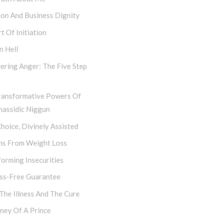
hon And Business Dignity
t Of Initiation
n Hell
ering Anger: The Five Step
ransformative Powers Of
hassidic Niggun
hoice, Divinely Assisted
ns From Weight Loss
orming Insecurities
ess-Free Guarantee
 The Illness And The Cure
ney Of A Prince