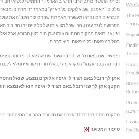
וביתר הדגשה כותב הרבי הרש”ב האדמו”ר החמישי לנשיאי חב”ד
We Ca
מלכים “האמנם ישב אלוקים על הארץ” במאמר זה מרחיב ומבאר 
The P
הנבראים הם נבראו מעשרה מאמרות שבהם יצר הקב”ה את עולמנו, 
 חסידי
הפרושה לנגד עיננו, הרי שכל מציאותו של כל קיים זהו הדיבור הא
ואין אנו רואים המקור המהווה אותו שכן היה רצון הבורא, אבל אילו
Happi
בטל במציאות וכל מציאותו היא דבר ה’.
Findi
Times
וממשיך שם באות ט’ שכל דבר גשמי שנראה לעיננו מהותו הפנימית
דבר מה בפני עצמו” למקרא מילים אלו חרדת קודש יתמלא ליבנו וכ
Da’at:
Free
אתן לך רובל באם תגיד לי איפה אלוקים נמצא, שואל החסיד 
Bricks
הקטן: אתן לך שני רובל באם תגיד לי איפה הוא לא נמצא וזוכ
Retur
Produ
חשיבה
מסקנת החסידות תחדד אצלנו את תשובת המכוער המיסתורי ביתר
Loving
סיפור המכוער:
[6]
For Re