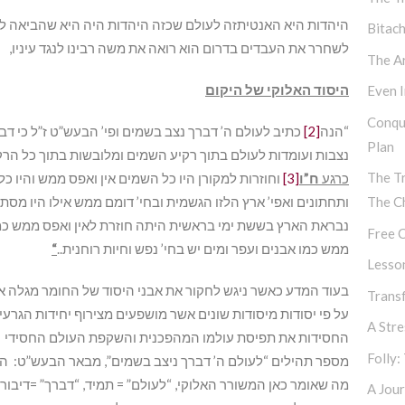
היהדות היא האנטיתזה לעולם שכזה היהדות היה היא שהביאה לאנ
Bitac
לשחרר את העבדים בדרום הוא רואה את משה רבינו לנגד עיניו,
The Ar
היסוד האלוקי של היקום
Even I
Conqu
“הנה
[2]
כתיב לעולם ה’ דברך נצב בשמים ופי’ הבעש”ט ז”ל כי דברך
Plan
נצבות ועומדות לעולם בתוך רקיע השמים ומלובשות בתוך כל הרקי
The T
כרגע
ח”ו
[3]
וחוזרות למקורן היו כל השמים אין ואפס ממש והיו כל
ותחתונים ואפי’ ארץ הלזו הגשמית ובחי’ דומם ממש אילו היו מס
The C
נבראת הארץ בששת ימי בראשית היתה חוזרת לאין ואפס ממש כמו
Free C
ממש כמו אבנים ועפר ומים יש בחי’ נפש וחיות רוחנית..
“
Lesso
בעוד המדע כאשר ניגש לחקור את אבני היסוד של החומר מגלה את 
Transf
על פי יסודות מיסודות שונים אשר מושפעים מצירוף יחידות הגרע
A Str
החסידות את תפיסת עולמו המהפכנית והשקפת העולם החסידי ב
Folly:
מספר תהילים “לעולם ה’ דברך ניצב בשמים”, מבאר הבעש”ט: הב
מה שאומר כאן המשורר האלוקי, “לעולם” = תמיד, “דברך” =דיבו
A Jour