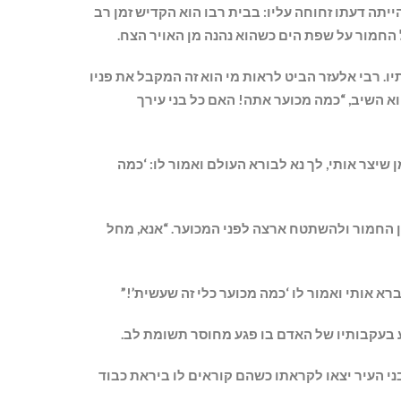
ייתה דעתו זחוחה עליו: בבית רבו הוא הקדיש זמן רב
 החמור על שפת הים כשהוא נהנה מן האויר הצח.
. רבי אלעזר הביט לראות מי הוא זה המקבל את פניו
וא השיב, “כמה מכוער אתה! האם כל בני עירך
 שיצר אותי, לך נא לבורא העולם ואמור לו: ‘כמה
מן החמור ולהשתטח ארצה לפני המכוער. “אנא, מחל
רא אותי ואמור לו ‘כמה מכוער כלי זה שעשית’!”
 בעקבותיו של האדם בו פגע מחוסר תשומת לב.
ני העיר יצאו לקראתו כשהם קוראים לו ביראת כבוד