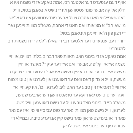
אויף דעם ענפערט דער אלטער רבי, אמת טאקע אז די נשמה איז א
חלק אלוקה אבער פונדעסטוועגן איז זי נישט אינגאנצן בטול, ווייל
כאטש אפילו זי האט אהבה צו ה’ אבער פונדעסטוועגן איז דא א ”יש
מי שאוהב”, א מציאות וואס האט די אהבה, משא”כ מצוות זיינען נאר
די רצון פון ה’ און זיינען אינגאנצן בטול.
דורך דעם ענפערט דער אלטער רבי די שאלה ”למה ירדו נשמותיהם
למטה”?!
אמת טאקע אז די בינוני האט תאוות פאר דברים בלתי רצויים, און זיין
נשמה איז אין קליפה, אבער וואס איז דער עיקר? מעשה און זיין
מעשה איז כדבעי, ואדרבא זיין מעשה איז אפי’ בעסער ווי די צדיק’ס
מעשה, ווייל א צדיק דאס וואס ער דאווענט און לערנט און טוט מצוות
איז ווייל דאס איז זיין טבע ער האט ליב לערנען וכו’, איז קען זיין אז
וועהן ער טוט עס לאו דוקא ער טראכט וועגן דער אויבערשטער,
משא”כ ביי די בינוני מצד טבעו וויל ער נישט דאווענען, וויל נישט
לערנען, וויל נישט טאן מצוות, נאר ער טוט עס סיי ווי סיי איז עס נאר
פאר די אויבערשטער און פאר נישט קיין אנדערע סיבה, ובמילא די
עבודה פון דער בינוני איז נישט לריק.