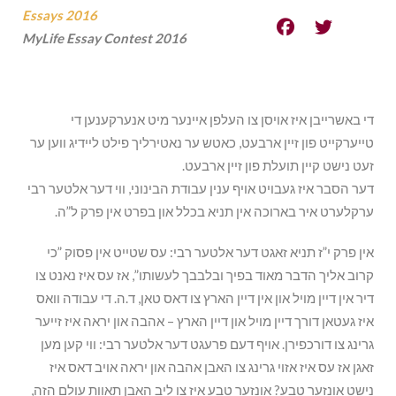
Essays 2016
MyLife Essay Contest 2016
די באשרייבן איז אויסן צו העלפן איינער מיט אנערקענען די
טייערקייט פון זיין ארבעט, כאטש ער נאטירליך פילט ליידיג ווען ער
זעט נישט קיין תועלת פון זיין ארבעט.
דער הסבר איז געבויט אויף ענין עבודת הבינוני, ווי דער אלטער רבי
ערקלערט איר בארוכה אין תניא בכלל און בפרט אין פרק ל”ה.
אין פרק י”ז תניא זאגט דער אלטער רבי: עס שטייט אין פסוק ”כי
קרוב אליך הדבר מאוד בפיך ובלבבך לעשותו”, אז עס איז נאנט צו
דיר אין דיין מויל און אין דיין הארץ צו דאס טאן, ד.ה. די עבודה וואס
איז געטאן דורך דיין מויל און דיין הארץ – אהבה און יראה איז זייער
גרינג צו דורכפירן. אויף דעם פרעגט דער אלטער רבי: ווי קען מען
זאגן אז עס איז אזוי גרינג צו האבן אהבה און יראה אויב דאס איז
נישט אונזער טבע? אונזער טבע איז צו ליב האבן תאוות עולם הזה,