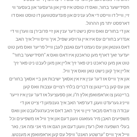
חסידישער בחור, וואס דו טוסט איז פיין און גרעסער און בעסער ווי
זיי, ווייל דו ווייסט די אלע ענינים און פונדעסטוועגן דו טוסט וואס דו
דארפסט יתר מן ההרגל.
און די בחורים וואס וויסן נישט דער ענין און זיי פרובירן צו ווערן ווי די
אנדרע בחורים עס איז איין גרויסע שפיל, איך ווייס ווייל איך האב
דאס געטאן און עס נעמט דעם גאנצן לעבן ווייל פריער וואס מען טוט
יעדער זאך דארף מען טראכטן איז דאס וואס א ”חסידישער בחור”
טוט און מען טראכט ניט פאר זיך אליין און מען לעבט ניט פאר זיך
אליין איך קען נישט טאן וואס איך וויל.
און איך ווייס אז דער ענין איז אין אסאך ישיבות און ביי אסאך בחורים
און עס קען בריינגען צו דברים בלתי רצויים עצבות וואס קען
בריינגען צו אראפוואפן אלץ ח”ו, און ספעציעל אז דער ענין איז זייער
ווייניג גערעדט וועגן, דערפאר האב איך גענומען די צייט און די
עבודה צו דאס מבאר זיין ווי איך האב דאס איבערגעלעבט און וואס
משפיעים האבן מיר געזאגט וועגן דעם און איך וויל אז משפיעים וכל
בעלי השפעה זאלן רעדן וועגן דעם און הגם אז מי אני ומה אני, נאר
ווייל איך ווייס ”ערשטע האנט” וויפל עס קען אראפוואפן א מענטש.