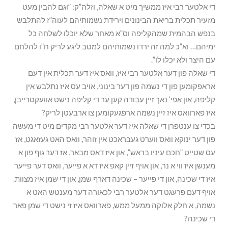
די אלטער רבי איז ממשיך מיט א שאלה, וזלה”ק: ”וגם להבין מעט
מזעיר תכלית בריאת הבינונים וירידת נשמותיהם לעוה”ז להתלבש
בנפש הבהמית שמהקליפה וס”א מאחר שלא יוכלו לשלחה כל
ימיהם… וא”כ למה זה ירדו נשמותיהם למטב ליגע לריק ח”ו להלחם
עם היצר ולא יכלו לו”.
די שאלה פון דער אלטער רבי איז, וואס איז דער תכלית אין דעם
אראפקומען פון די נשמה פון דער בינוני, אויב עס איז נתלבש אין
קליפה, און אפי’ נאך זיין עבודה קען ער די קליפה נישט אוועקטרייבן,
איז פארוואס איז זיין נשמה ארפגעקומען צו ארבעטן לריק?
בכדי צו ענטפרן די שאלה איז דער אלטער רבי מקדים מיט די מעשה
פון דער ינוקא וואס ווערט געבראכט אין זוהר, וואס האט געזאגט, אז
עס שטייט ”חכם עיניו בראש”, און איז דאס מבאר, אז דער גוף פון א
מענשן איז ווי א נר, און אויף זיין קאפ איז דא א פייער, וואס דער פייער
איז די שכינה, און די פייער – שכינה דארף שמן, און די שמן איז מצוות.
אויף דעם פרעגט דער אלטער רבי לכאורה דער מענטש האט א
נשמה, א חלק אלוקה ממעל ממש, פארוואס איז זי נישט די שמן פאר
די שכינה?