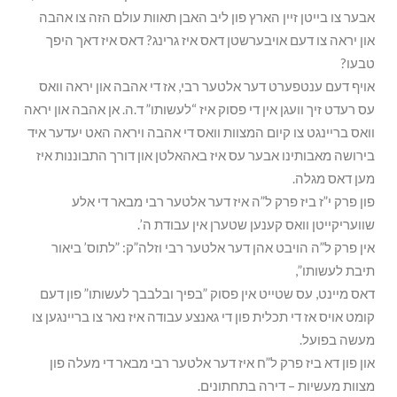
אבער צו בייטן זיין הארץ פון ליב האבן תאוות עולם הזה צו אהבה
און יראה צו דעם אויבערשטן דאס איז גרינג? דאס איז דאך היפך
טבעו?
אויף דעם ענטפערט דער אלטער רבי, אז די אהבה און יראה וואס
עס רעדט זיך וועגן אין די פסוק איז “לעשותו” ד.ה. אן אהבה און יראה
וואס בריינגט צו קיום המצוות וואס די אהבה ויראה האט יעדער איד
בירושה מאבותינו אבער עס איז באהאלטן און דורך התבוננות איז
מען דאס מגלה.
פון פרק י”ז ביז פרק ל”ה איז דער אלטער רבי מבאר די אלע
שוועריקייטן וואס קענען שטערן אין עבודת ה’.
אין פרק ל”ה הויבט אהן דער אלטער רבי וזלה”ק: ”לתוס’ ביאור
תיבת לעשותו”,
דאס מיינט, עס שטייט אין פסוק ”בפיך ובלבבך לעשותו” פון דעם
קומט אויס אז די תכלית פון די גאנצע עבודה איז נאר צו בריינגען צו
מעשה בפועל.
און פון דא ביז פרק ל”ח איז דער אלטער רבי מבאר די מעלה פון
מצוות מעשיות – דירה בתחתונים.