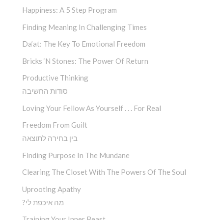
Happiness: A 5 Step Program
Finding Meaning In Challenging Times
Da’at: The Key To Emotional Freedom
Bricks ‘n Stones: The Power Of Return
Productive Thinking
סודות החשיבה
Loving Your Fellow As Yourself . . . For Real
Freedom From Guilt
בין בחירה לתוצאה
Finding Purpose In The Mundane
Clearing The Closet With The Powers Of The Soul
Uprooting Apathy
?מה איכפת לי
Training Your Inner Beast