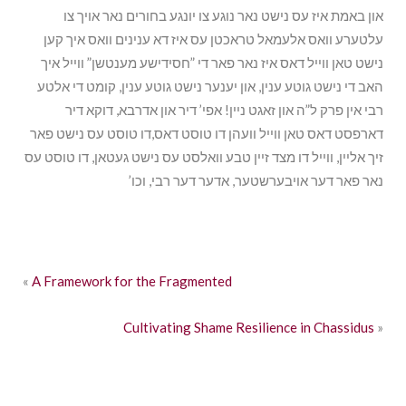
און באמת איז עס נישט נאר נוגע צו יונגע בחורים נאר אויך צו
עלטערע וואס אלעמאל טראכטן עס איז דא ענינים וואס איך קען
נישט טאן ווייל דאס איז נאר פאר די ”חסידישע מענטשן” ווייל איך
האב די נישט גוטע ענין, און יענער נישט גוטע ענין, קומט די אלטע
רבי אין פרק ל”ה און זאגט ניין! אפי’ דיר און אדרבא, דוקא דיר
דארפסט דאס טאן ווייל וועהן דו טוסט דאס,דו טוסט עס נישט פאר
זיך אליין, ווייל דו מצד זיין טבע וואלסט עס נישט געטאן, דו טוסט עס
נאר פאר דער אויבערשטער, אדער דער רבי, וכו’
«
A Framework for the Fragmented
Cultivating Shame Resilience in Chassidus
»