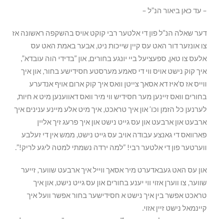
– עד כאן ביאור הנ”ל –
דער שאלה הנ”ל פון די אלטער רבי קוקט אויס בהשקפה ראשונה אז
צו אונזער דור האט עס קיין שייכות ניט, אבער באמת האט עס
אלעס צו טאן, ספעציעל ביי יונגע בחורים, און ”בדידי הוה עובדא”,
איך קוק נישט אויס ווי די סאמע מערסטע חסידישע בחור, און איך
ווייס אז ס’איז דא אסאך צייטן וואס איך קוק ארום אויף אנדערע
בחורים וואס זיינען מער חסידיש ווי מיר וואס דאווענען מיט א חיות,
לערנען כל הזמן וכו’ און איך טראכט, איך מיט אלע מיינע ענינים איך
ארבעט און ארבעט און עס גייט נישט און איך פרעג זיך אליין
פארוואס די גאנצע עבודה אויב עס גייט נישט, ממש אין די זעלבע
ווערטער פון די אלטער רבי! ”למה ירדה נשמתי למטה ליגע לריק!”.
און עס האט געבאדערט מיר אסאך ווייל איך ארבעט שווער, זייער
שווער, צו ווערן אזוי ווי יענע בחורים און עס גייט נישט, און איך
טראכט אפשר בין איך נישט א חסידישער בחור אפשר וועל איך
קיינמאל נישט זיין אזוי.