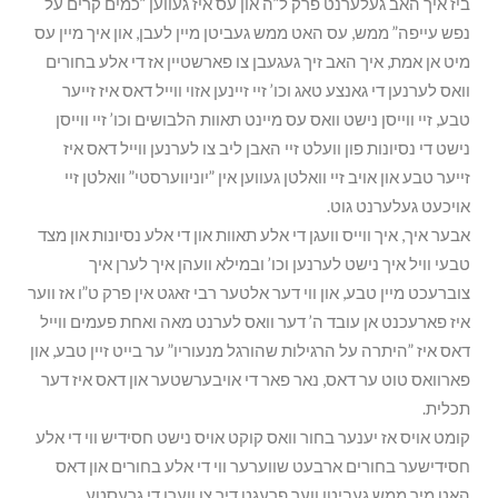
ביז איך האב געלערנט פרק ל”ה און עס איז געווען ”כמים קרים על
נפש עייפה” ממש, עס האט ממש געביטן מיין לעבן, און איך מיין עס
מיט אן אמת, איך האב זיך געגעבן צו פארשטיין אז די אלע בחורים
וואס לערנען די גאנצע טאג וכו’ זיי זיינען אזוי ווייל דאס איז זייער
טבע, זיי ווייסן נישט וואס עס מיינט תאוות הלבושים וכו’ זיי ווייסן
נישט די נסיונות פון וועלט זיי האבן ליב צו לערנען ווייל דאס איז
זייער טבע און אויב זיי וואלטן געווען אין ”יוניווערסטי” וואלטן זיי
אויכעט געלערנט גוט.
אבער איך, איך ווייס וועגן די אלע תאוות און די אלע נסיונות און מצד
טבעי וויל איך נישט לערנען וכו’ ובמילא וועהן איך לערן איך
צוברעכט מיין טבע, און ווי דער אלטער רבי זאגט אין פרק ט”ו אז ווער
איז פארעכנט אן עובד ה’ דער וואס לערנט מאה ואחת פעמים ווייל
דאס איז ”היתרה על הרגילות שהורגל מנעוריו” ער בייט זיין טבע, און
פארוואס טוט ער דאס, נאר פאר די אויבערשטער און דאס איז דער
תכלית.
קומט אויס אז יענער בחור וואס קוקט אויס נישט חסידיש ווי די אלע
חסידישער בחורים ארבעט שווערער ווי די אלע בחורים און דאס
האט מיר ממש געביטן ווער פרעגט דיר צו ווערן די גרעסטע