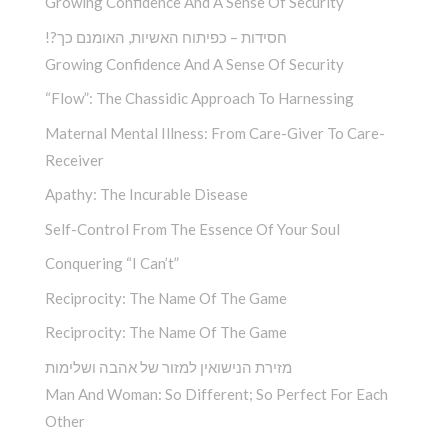
Growing Confidence And A Sense Of Security
!?חסידות – כפיתוח האשיות, האומנם כך
Growing Confidence And A Sense Of Security
“Flow”: The Chassidic Approach To Harnessing
Maternal Mental Illness: From Care-Giver To Care-
Receiver
Apathy: The Incurable Disease
Self-Control From The Essence Of Your Soul
Conquering “I Can’t”
Reciprocity: The Name Of The Game
Reciprocity: The Name Of The Game
מזירת הנישואין למזור של אהבה ושלימות
Man And Woman: So Different; So Perfect For Each
Other