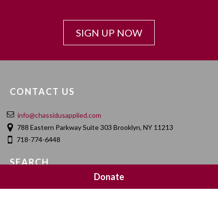
SIGN UP NOW
CONTACT US
info@chassidusapplied.com
788 Eastern Parkway Suite 303 Brooklyn, NY 11213
718-774-6448
SEARCH
Donate